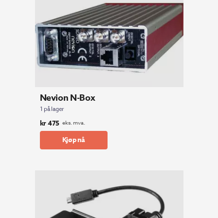
Nevion N-Box
1 på lager
kr
475
eks. mva.
Kjøp nå