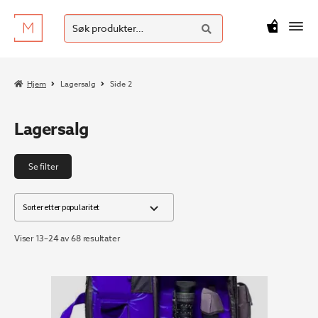
SØK
Hopp
Hopp
Søk
M
kr
0
til
til
etter:
navigasjon
innhold
Hjem
Lagersalg
Side 2
Lagersalg
Se filter
Sortert
Viser 13–24 av 68 resultater
etter
propularitet