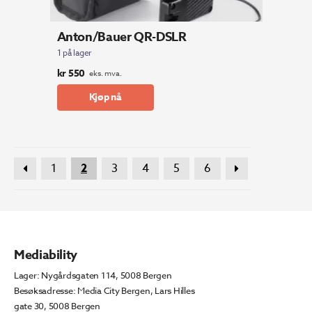
Anton/Bauer QR-DSLR
1 på lager
kr
550
eks. mva.
Kjøp nå
1
2
3
4
5
6
Mediability
Lager: Nygårdsgaten 114, 5008 Bergen
Besøksadresse: Media City Bergen, Lars Hilles
gate 30, 5008 Bergen