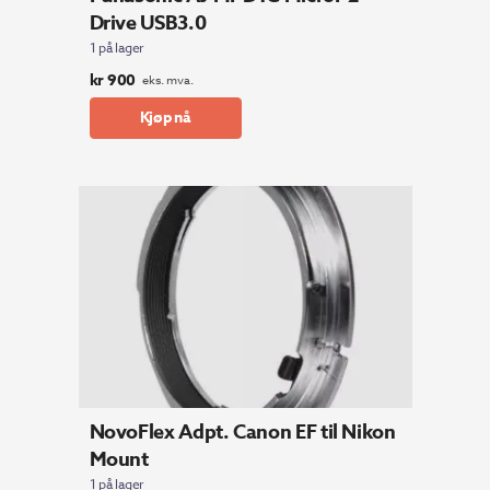
Drive USB3.0
1 på lager
kr
900
eks. mva.
Kjøp nå
NovoFlex Adpt. Canon EF til Nikon
Mount
1 på lager