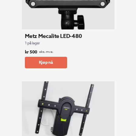
Metz Mecalite LED-480
1 på lager
kr
500
eks. mva.
Kjøp nå