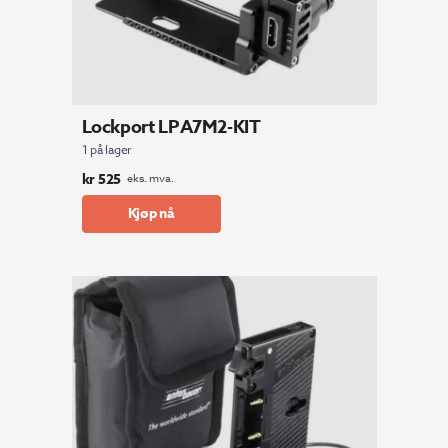
Lockport LPA7M2-KIT
1 på lager
kr
525
eks. mva.
Kjøp nå