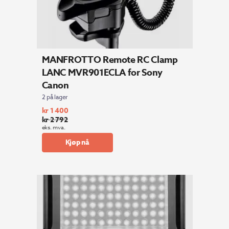
MANFROTTO Remote RC Clamp
LANC MVR901ECLA for Sony
Canon
2 på lager
kr
1 400
kr
2 792
Opprinnelig
Nåværende
eks. mva.
pris
pris
Kjøp nå
var:
er:
kr 2
kr 1
792.
400.