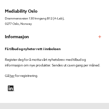
Mediability Oslo
Drammensveien 130 Inngang B12 (A-Lab),
0277 Oslo, Norway
Informasjon
Få tilbud og nyheter rett i innboksen
Register deg for å motta vårt nyhetsbrev med tilbud og
informasjon om nye produkter. Sendes ut ca en gang per måned.
Gå
her
for registrering.