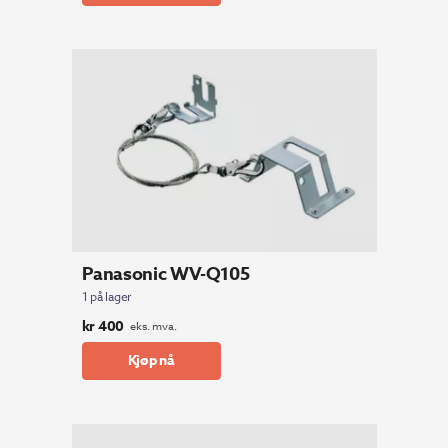
kr 5
kr 5
984.
000.
Panasonic WV-Q105
1 på lager
kr
400
eks. mva.
Kjøp nå