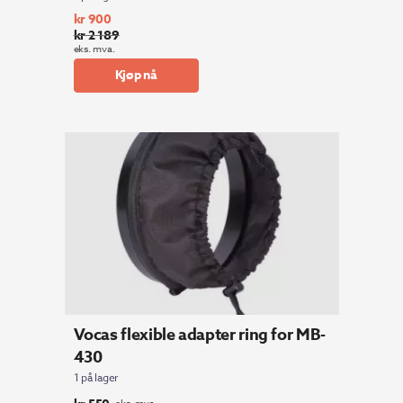
kr
900
kr
2 189
Opprinnelig
Nåværende
eks. mva.
pris
pris
Kjøp nå
var:
er:
kr 2
kr 900.
189.
Vocas flexible adapter ring for MB-
430
1 på lager