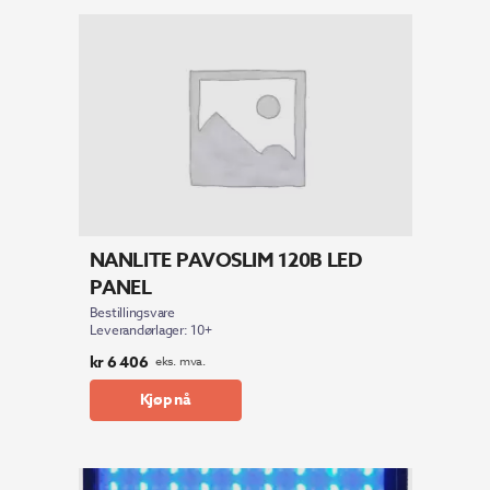
NANLITE PAVOSLIM 120B LED
PANEL
Bestillingsvare
Leverandørlager: 10+
kr
6 406
eks. mva.
Kjøp nå