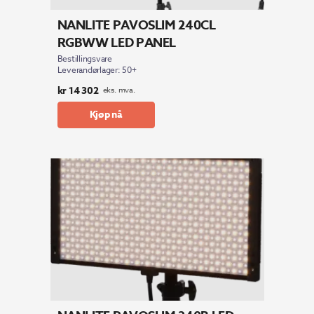
NANLITE PAVOSLIM 240CL
RGBWW LED PANEL
Bestillingsvare
Leverandørlager: 50+
kr
14 302
eks. mva.
Kjøp nå