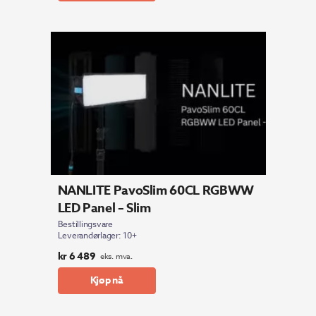
NANLITE PavoSlim 60CL RGBWW
LED Panel – Slim
Bestillingsvare
Leverandørlager: 10+
kr
6 489
eks. mva.
Kjøp nå