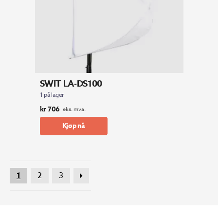
SWIT LA-DS100
1 på lager
kr
706
eks. mva.
Kjøp nå
1
2
3