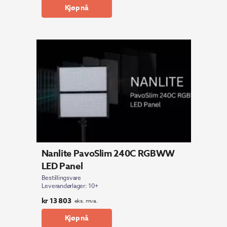
Kjøp nå
Nanlite PavoSlim 240C RGBWW
LED Panel
Bestillingsvare
Leverandørlager: 10+
kr
13 803
eks. mva.
Kjøp nå