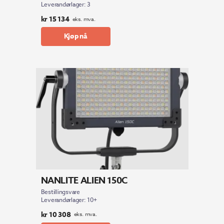
Leverandørlager: 3
kr
15 134
eks. mva.
Kjøp nå
NANLITE ALIEN 150C
Bestillingsvare
Leverandørlager: 10+
kr
10 308
eks. mva.