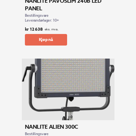
NANLITE PAVOSLIM 240B LED
PANEL
Bestillingsvare
Leverandørlager: 10+
kr
12 638
eks. mva.
Kjøp nå
NANLITE ALIEN 300C
Bestillingsvare