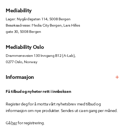
Mediability
Lager: Nygårdsgaten 114, 5008 Bergen
Besøksadresse: Media City Bergen, Lars Hilles
gate 30, 5008 Bergen
Mediability Oslo
Drammensveien 130 Inngang B12 (A-Lab),
0277 Oslo, Norway
Informasjon
Få tilbud og nyheter rett i innboksen
Register deg for å motta vårt nyhetsbrev med tilbud og
informasjon om nye produkter. Sendes ut ca en gang per måned.
Gå
her
for registrering.