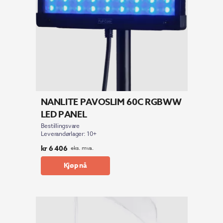
NANLITE PAVOSLIM 60C RGBWW
LED PANEL
Bestillingsvare
Leverandørlager: 10+
kr
6 406
eks. mva.
Kjøp nå