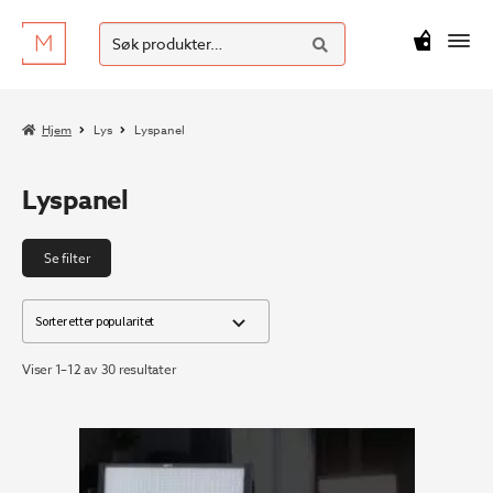
SØK
Hopp
Hopp
Søk
M
kr
0
til
til
etter:
navigasjon
innhold
Hjem
Lys
Lyspanel
Lyspanel
Se filter
Sortert
Viser 1–12 av 30 resultater
etter
propularitet