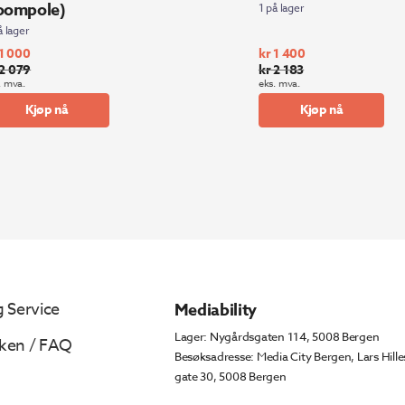
oompole)
1 på lager
å lager
1 000
kr
1 400
2 079
kr
2 183
prinnelig
værende
Opprinnelig
Nåværende
. mva.
eks. mva.
s
s
pris
pris
Kjøp nå
Kjøp nå
:
var:
er:
2
1
kr 2
kr 1
9.
0.
183.
400.
 Service
Mediability
Lager: Nygårdsgaten 114, 5008 Bergen
ken / FAQ
Besøksadresse: Media City Bergen, Lars Hille
gate 30, 5008 Bergen