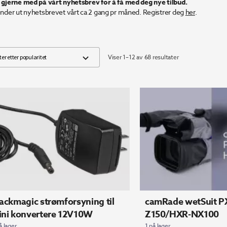
 gjerne med på vårt nyhetsbrev for å få med deg nye tilbud.
ender ut nyhetsbrevet vårt ca 2 gang pr måned. Registrer deg
her
.
Sortert
Viser 1–12 av 68 resultater
etter
propularitet
ackmagic strømforsyning til
camRade wetSuit 
ini konvertere 12V10W
Z150/HXR-NX100
å lager
1 på lager