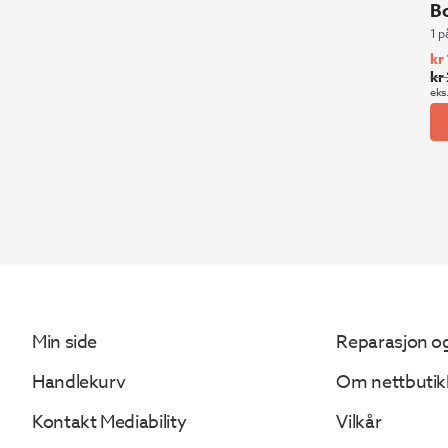
B
1 p
kr
kr
Op
Nå
eks
pri
pri
var
er:
kr 
kr 
07
00
Min side
Reparasjon og
Handlekurv
Om nettbutik
Kontakt Mediability
Vilkår