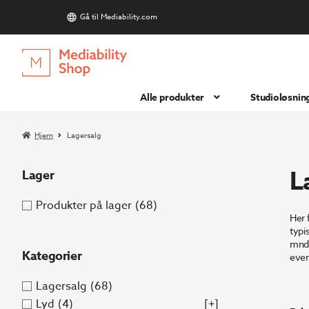
Gå til Mediability.com
S
Hopp
Hopp
til
til
navigasjon
innhold
Alle produkter
Studioløsnin
Hjem
Lagersalg
L
Lager
Produkter på lager
(68)
Her 
typis
mnd 
Kategorier
even
Lagersalg
(68)
Lyd
(4)
[+]