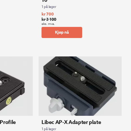
10
1 på lager
kr
700
kr
3 100
Opprinnelig
Nåværende
eks. mva.
pris
pris
Kjøp nå
var:
er:
kr 3
kr 700.
100.
Profile
Libec AP-X Adapter plate
1 på lager