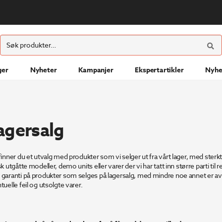
ØK
Søk
etter:
ger
Nyheter
Kampanjer
Ekspertartikler
Nyhe
agersalg
finner du et utvalg med produkter som vi selger ut fra vårt lager, med sterkt
k utgåtte modeller, demo units eller varer der vi har tatt inn større parti til re
garanti på produkter som selges på lagersalg, med mindre noe annet er avta
tuelle feil og utsolgte varer.