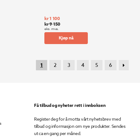
kr
1 100
kr
9 150
Opprinnelig
Nåværende
eks. mva.
pris
pris
Kjøp nå
var:
er:
kr 9
kr 1
150.
100.
1
2
3
4
5
6
Få tilbud og nyheter rett i innboksen
Register deg for å motta vårt nyhetsbrev med
s
tilbud og informasjon om nye produkter. Sendes
ut ca en gang per måned.