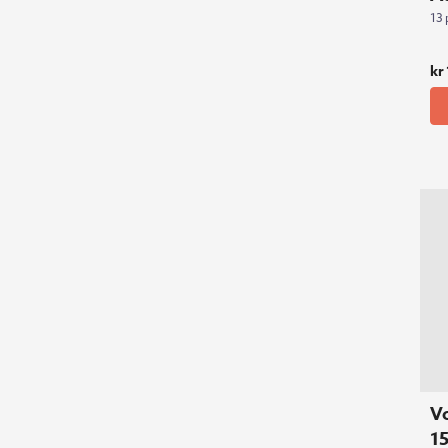
13 
kr
Vo
1