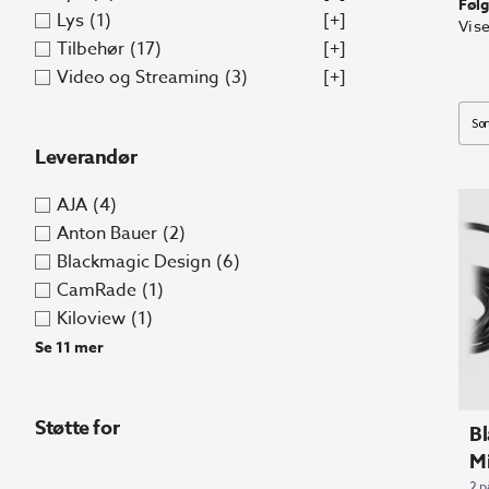
Følg
Lys
(1)
[+]
Vi s
Tilbehør
(17)
[+]
Video og Streaming
(3)
[+]
Leverandør
AJA
(4)
Anton Bauer
(2)
Blackmagic Design
(6)
CamRade
(1)
Kiloview
(1)
Se 11 mer
Støtte for
Bl
M
2 p