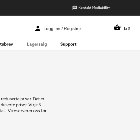
Kontakt Mediability
kr
0
Logg Inn / Registrer
tsbrev
Lagersalg
Support
 reduserte priser. Det er
duserte priser. Vi gir 3
lt. Vi reserverer oss for