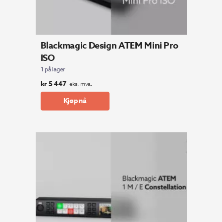
Blackmagic Design ATEM Mini Pro
ISO
1 på lager
kr
5 447
eks. mva.
Kjøp nå