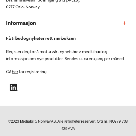
Drammensveien 130 Inngang B12 (A-Lab),
0277 Oslo, Norway
Informasjon
Få tilbud og nyheter rett i innboksen
Register deg for å motta vårt nyhetsbrev med tilbud og
informasjon om nye produkter. Sendes ut ca en gang per måned.
Gå
her
for registrering.
©2023 Mediability Norway AS. Alle rettigheter reservert. Org nr.: NO979 738
439MVA