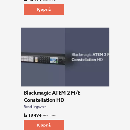
Kjøp nå
Blackmagic ATEM 2 M/E
Constellation HD
Bestillingsvare
kr
18 494
eks. mva.
Kjøp nå