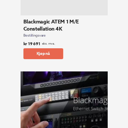
Blackmagic ATEM 1 M/E
Constellation 4K
Bestillingsvare
kr
19 691
eks. mva.
Kjøp nå