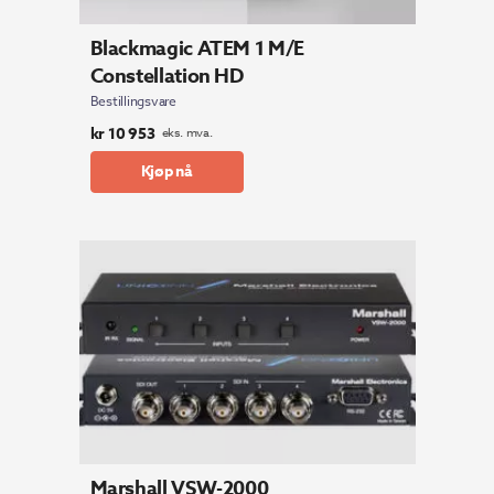
Blackmagic ATEM 1 M/E
Constellation HD
Bestillingsvare
kr
10 953
eks. mva.
Kjøp nå
Marshall VSW-2000