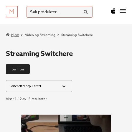
SØK
Hopp
Hopp
Søk
M
kr
0
til
til
etter:
navigasjon
innhold
Hjem
Video og Streaming
Streaming Switchere
Streaming Switchere
Se filter
Sortert
Viser 1–12 av 15 resultater
etter
propularitet