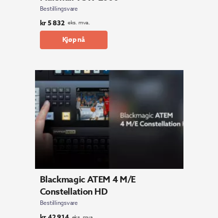
Bestillingsvare
kr
5 832
eks. mva.
Kjøp nå
Blackmagic ATEM 4 M/E
Constellation HD
Bestillingsvare
kr
42 914
eks. mva.