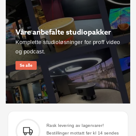
Våre anbefalte studiopakker
Komplette studioløsninger for proff video
og podcast.
Se alle
Rask levering av lagervarer!
Bestillinger mottatt før kl 14 sendes