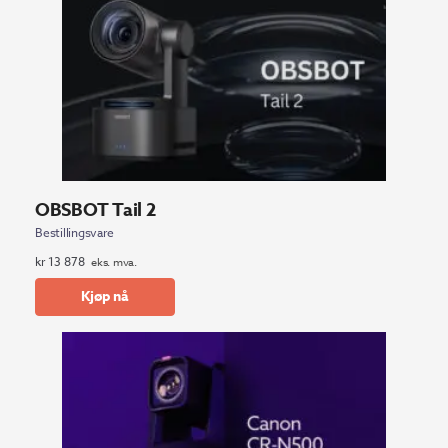
OBSBOT Tail 2
Bestillingsvare
kr
13 878
eks. mva.
Kjøp nå