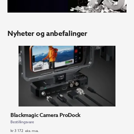
Nyheter og anbefalinger
Blackmagic Camera ProDock
Bestillingsvare
kr
3 172
eks. mva.