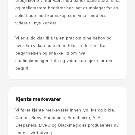
prosjektene vi har vært med på for både store, små
og mellomstore bedrifter har lagt grunnlaget for en
solid base med kunnskap som vi tar med oss
videre til nye kunder.
Vi er alltid klar til å ta en prat om dine behov og
hvordan vi kan løse dem. Eller ta det helt fra
begynnelsen og snakke litt om hva
studiosløsninger, foto og video kan gjøre for din
bedrift.
Kjente merkevarer
Vi fører kjente merkevarer innen lyd, lys og bilde.
Canon, Sony, Panasonic, Sennheiser, AJA,
Litepanels, LiveU og Blackmagic er produsenter du
finner i vårt utvalg.