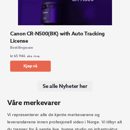
Canon CR-N500(BK) with Auto Tracking
License
Bestillingsvare
kr
65 946
eks. mva.
Kjøp nå
Se alle Nyheter her
Våre merkevarer
Vi representerer alle de kjente merkevarene og
leverandørene innen profesjonell video i Norge. Vi tilbyr alt
du trenger for å sende live, bygge studio og infrastruktur,