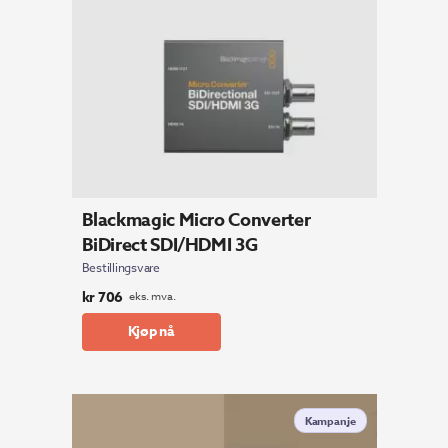
Blackmagic Micro Converter
BiDirect SDI/HDMI 3G
Bestillingsvare
kr
706
eks. mva.
Kjøp nå
Kampanje