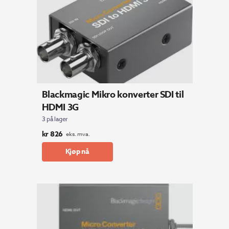
Blackmagic Mikro konverter SDI til
HDMI 3G
3 på lager
kr
826
eks. mva.
Kjøp nå