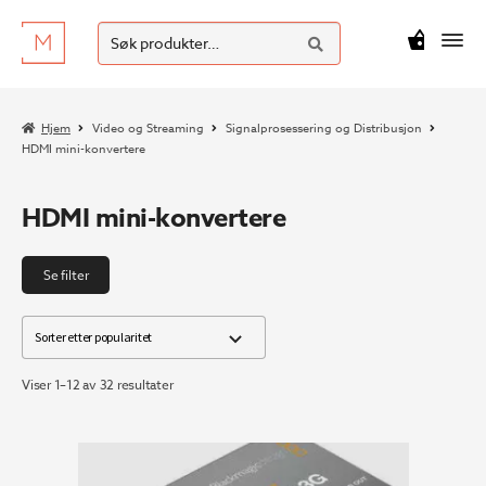
SØK
Hopp
Hopp
Søk
M
kr
0
til
til
etter:
navigasjon
innhold
Hjem
Video og Streaming
Signalprosessering og Distribusjon
HDMI mini-konvertere
HDMI mini-konvertere
Se filter
Sortert
Viser 1–12 av 32 resultater
etter
propularitet