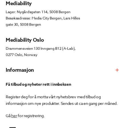
Mediability
Lager: Nygårdsgaten 114, 5008 Bergen
Besøksadresse: Media City Bergen, Lars Hilles
gate 30, 5008 Bergen
Mediability Oslo
Drammensveien 130 Inngang B12 (A-Lab),
0277 Oslo, Norway
Informasjon
Få tilbud og nyheter rett i innboksen
Register deg for å motta vårt nyhetsbrev med tilbud og
informasjon om nye produkter. Sendes ut ca en gang per måned.
Gå
her
for registrering.