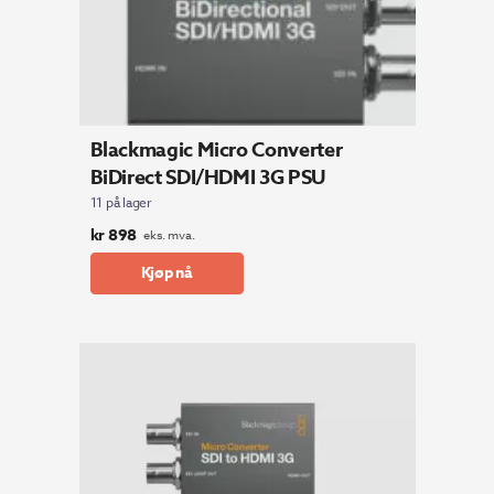
Blackmagic Micro Converter
BiDirect SDI/HDMI 3G PSU
11 på lager
kr
898
eks. mva.
Kjøp nå