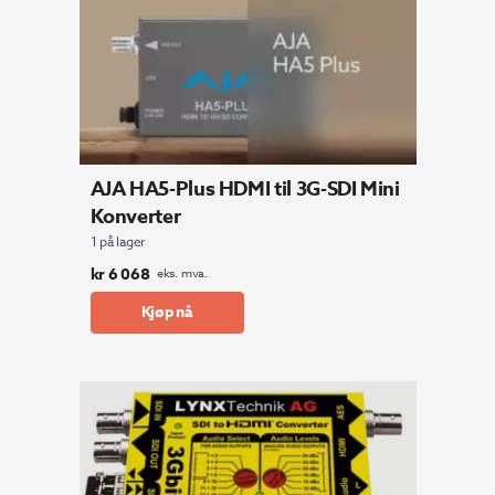
AJA HA5-Plus HDMI til 3G-SDI Mini
Konverter
1 på lager
kr
6 068
eks. mva.
Kjøp nå