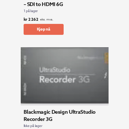
– SDI to HDMI 6G
1 på lager
kr
2 262
eks. mva.
Kjøp nå
Blackmagic Design UltraStudio
Recorder 3G
Ikke på lager