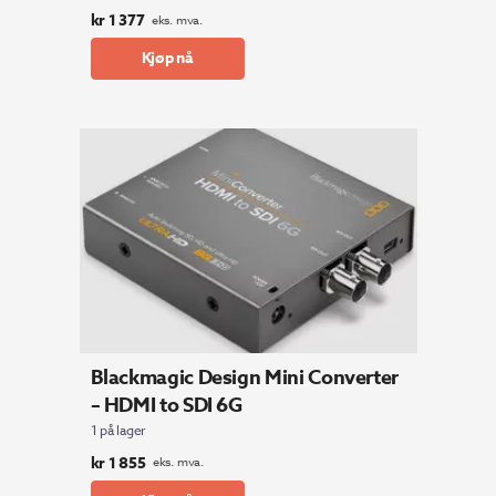
kr
1 377
eks. mva.
Kjøp nå
Blackmagic Design Mini Converter
– HDMI to SDI 6G
1 på lager
kr
1 855
eks. mva.