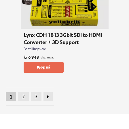
Lynx CDH 1813 3Gbit SDI to HDMI
Converter + 3D Support
Bestillingsvare
kr
6 943
eks. mva.
Kjøp nå
1
2
3