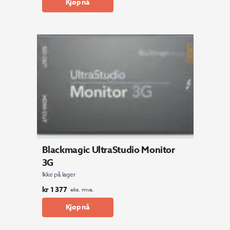
Kjøp nå
Blackmagic UltraStudio Monitor
3G
Ikke på lager
kr
1 377
eks. mva.
Kjøp nå