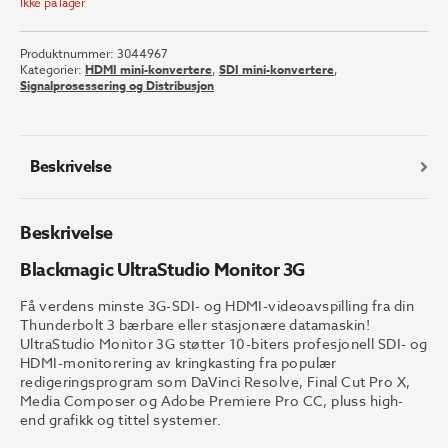
Ikke på lager
Produktnummer:
3044967
Kategorier:
HDMI mini-konvertere
,
SDI mini-konvertere
,
Signalprosessering og Distribusjon
Beskrivelse
Beskrivelse
Blackmagic UltraStudio Monitor 3G
Få verdens minste 3G-SDI- og HDMI-videoavspilling fra din
Thunderbolt 3 bærbare eller stasjonære datamaskin!
UltraStudio Monitor 3G støtter 10-biters profesjonell SDI- og
HDMI-monitorering av kringkasting fra populær
redigeringsprogram som DaVinci Resolve, Final Cut Pro X,
Media Composer og Adobe Premiere Pro CC, pluss high-
end grafikk og tittel systemer.