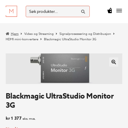
SØK
Hopp
Hopp
Søk
M
kr
0
til
til
etter:
navigasjon
innhold
Hjem
Video og Streaming
Signalprosessering og Distribusjon
HDMI mini-konvertere
Blackmagic UltraStudio Monitor 3G
Blackmagic UltraStudio Monitor
3G
kr
1 377
eks. mva.