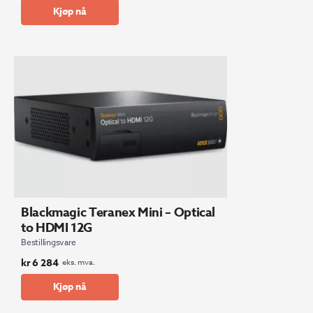
Kjøp nå
Blackmagic Teranex Mini – Optical
to HDMI 12G
Bestillingsvare
kr
6 284
eks. mva.
Kjøp nå