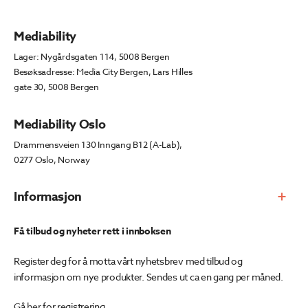
Mediability
Lager: Nygårdsgaten 114, 5008 Bergen
Besøksadresse: Media City Bergen, Lars Hilles
gate 30, 5008 Bergen
Mediability Oslo
Drammensveien 130 Inngang B12 (A-Lab),
0277 Oslo, Norway
Informasjon
Få tilbud og nyheter rett i innboksen
Register deg for å motta vårt nyhetsbrev med tilbud og
informasjon om nye produkter. Sendes ut ca en gang per måned.
Gå
her
for registrering.