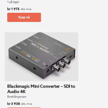
1 på lager
kr
1 975
eks. mva.
Kjøp nå
Blackmagic Mini Converter – SDI to
Audio 4K
Bestillingsvare
kr
3 938
eks. mva.