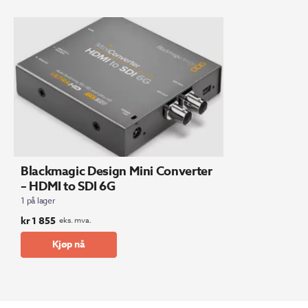
Blackmagic Design Mini Converter
– HDMI to SDI 6G
1 på lager
kr
1 855
eks. mva.
Kjøp nå