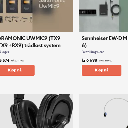
ARAMONIC UWMIC9 (TX9
Sennheiser EW-D ME
X9 +RX9) trådløst system
6)
å lager
Bestillingsvare
5 574
kr
6 698
eks. mva.
eks. mva.
Kjøp nå
Kjøp nå