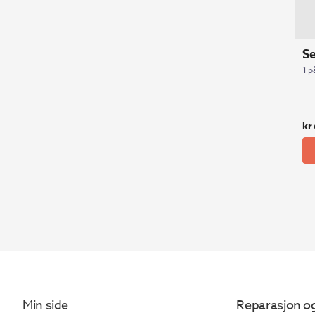
S
1 p
kr
Min side
Reparasjon og