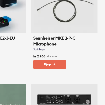
E2-3-EU
Sennheiser MKE 2-P-C
Microphone
3 på lager
kr
2 766
eks. mva.
Kjøp nå