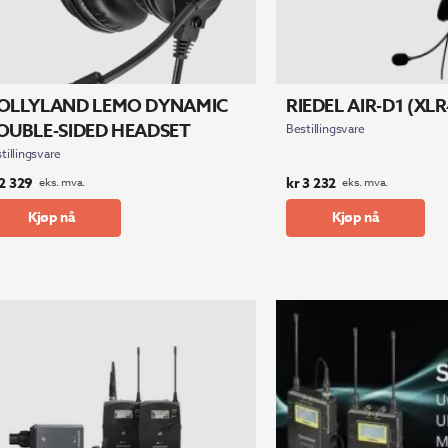
OLLYLAND LEMO DYNAMIC
RIEDEL AIR-D1 (XLR
OUBLE-SIDED HEADSET
Bestillingsvare
tillingsvare
2 329
kr
3 232
eks. mva.
eks. mva.
Kjøp nå
Kjøp nå