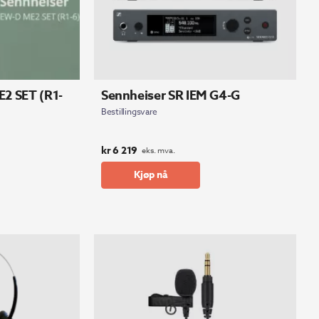
2 SET (R1-
Sennheiser SR IEM G4-G
Bestillingsvare
kr
6 219
eks. mva.
Kjøp nå