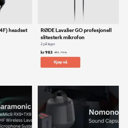
4F) headset
RØDE Lavalier GO profesjonell
slitesterk mikrofon
2 på lager
kr
983
eks. mva.
Kjøp nå