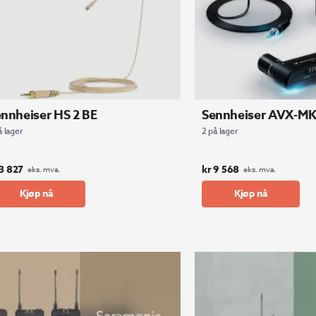
nnheiser HS 2 BE
Sennheiser AVX-MK
å lager
2 på lager
3 827
kr
9 568
eks. mva.
eks. mva.
Kjøp nå
Kjøp nå