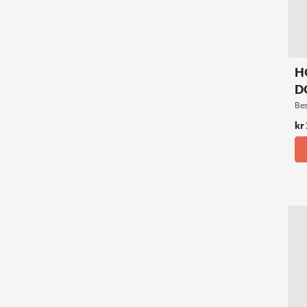
H
D
Bes
kr