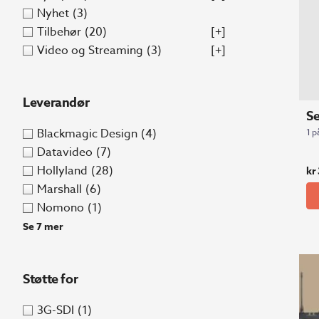
Nyhet
(3)
Tilbehør
(20)
[+]
Video og Streaming
(3)
[+]
Leverandør
Se
Blackmagic Design
(4)
1 p
Datavideo
(7)
Hollyland
(28)
kr
Marshall
(6)
Nomono
(1)
Se 7 mer
Støtte for
3G-SDI
(1)