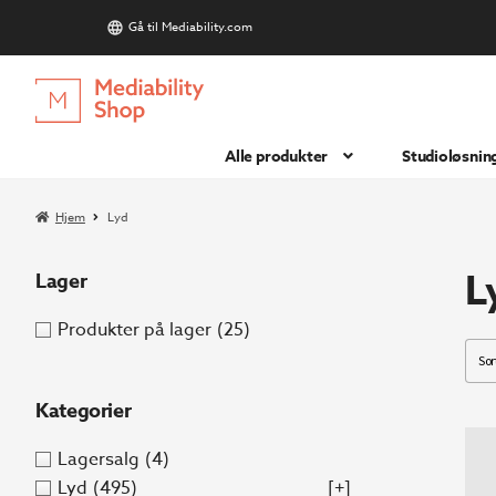
Gå til Mediability.com
S
Hopp
Hopp
til
til
navigasjon
innhold
Alle produkter
Studioløsnin
Hjem
Lyd
L
Lager
Produkter på lager
(25)
Kategorier
Lagersalg
(4)
Lyd
(495)
[+]