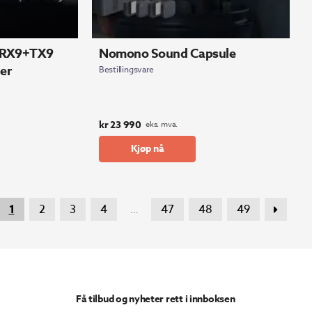
 RX9+TX9
Nomono Sound Capsule
er
Bestillingsvare
kr
23 990
eks. mva.
Kjøp nå
1
2
3
4
47
48
49
…
Få tilbud og nyheter rett i innboksen