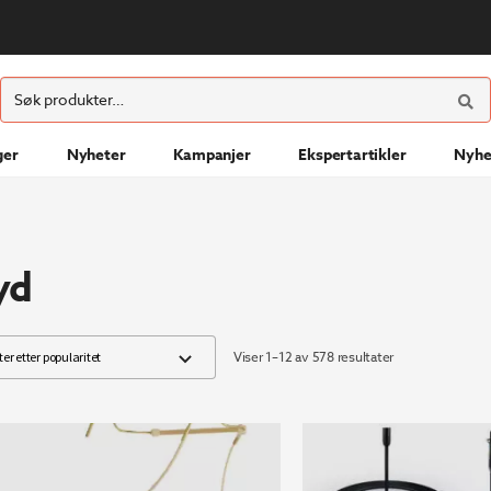
ØK
Søk
etter:
ger
Nyheter
Kampanjer
Ekspertartikler
Nyhe
yd
Sortert
Viser 1–12 av 578 resultater
etter
propularitet