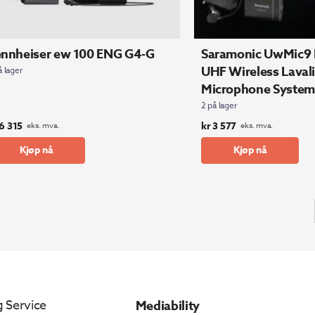
ennheiser ew 100 ENG G4-G
Saramonic UwMic9
UHF Wireless Lavali
å lager
Microphone System
2 på lager
6 315
kr
3 577
eks. mva.
eks. mva.
Kjøp nå
Kjøp nå
 Service
Mediability