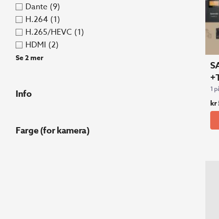
Dante
(9)
H.264
(1)
H.265/HEVC
(1)
HDMI
(2)
Se 2 mer
S
+T
1 p
Info
kr
Farge (for kamera)