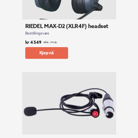
RIEDEL MAX-D2 (XLR4F) headset
Bestillingsvare
kr
4 549
eks. mva.
Kjøp nå