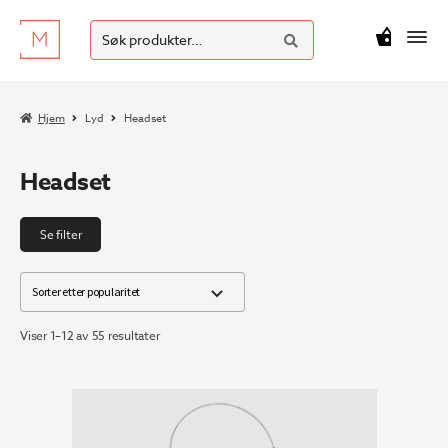
SØK
Hopp
Hopp
Søk
M
kr
0
til
til
etter:
navigasjon
innhold
Hjem
Lyd
Headset
Headset
Se filter
Sortert
Viser 1–12 av 55 resultater
etter
propularitet