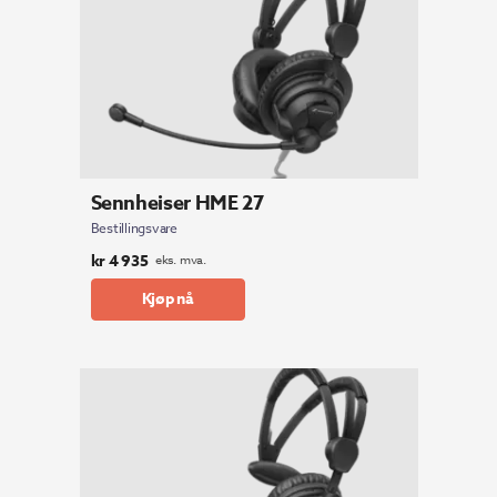
Sennheiser HME 27
Bestillingsvare
kr
4 935
eks. mva.
Kjøp nå