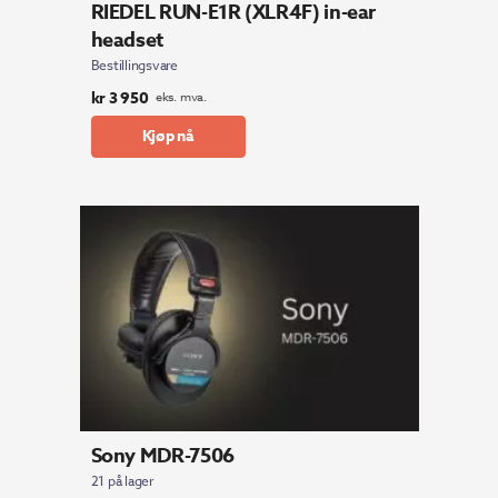
RIEDEL RUN-E1R (XLR4F) in-ear
headset
Bestillingsvare
kr
3 950
eks. mva.
Kjøp nå
Sony MDR-7506
21 på lager