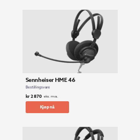
Sennheiser HME 46
Bestillingsvare
kr
2 870
eks. mva.
Kjøp nå