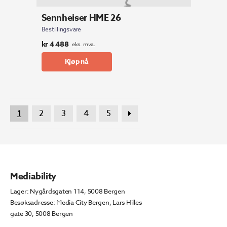
Sennheiser HME 26
Bestillingsvare
kr
4 488
eks. mva.
Kjøp nå
1
2
3
4
5
Mediability
Lager: Nygårdsgaten 114, 5008 Bergen
Besøksadresse: Media City Bergen, Lars Hilles
gate 30, 5008 Bergen