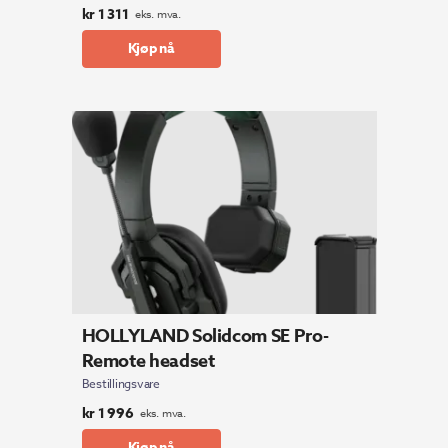
kr
1 311
eks. mva.
Kjøp nå
HOLLYLAND Solidcom SE Pro-
Remote headset
Bestillingsvare
kr
1 996
eks. mva.
Kjøp nå