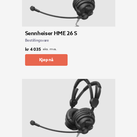
Sennheiser HME 26 S
Bestillingsvare
kr
4 035
eks. mva.
Kjøp nå