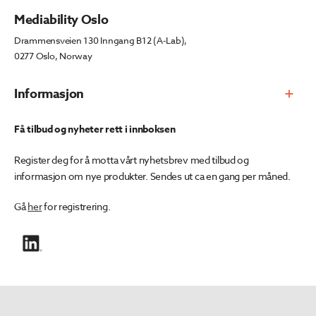
Mediability Oslo
Drammensveien 130 Inngang B12 (A-Lab),
0277 Oslo, Norway
Informasjon
Få tilbud og nyheter rett i innboksen
Register deg for å motta vårt nyhetsbrev med tilbud og
informasjon om nye produkter. Sendes ut ca en gang per måned.
Gå
her
for registrering.