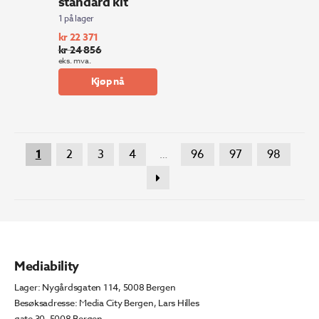
standard kit
1 på lager
kr
22 371
kr
24 856
Opprinnelig
Nåværende
eks. mva.
pris
pris
Kjøp nå
var:
er:
kr 24
kr 22
856.
371.
1
2
3
4
96
97
98
…
Mediability
Lager: Nygårdsgaten 114, 5008 Bergen
Besøksadresse: Media City Bergen, Lars Hilles
gate 30, 5008 Bergen