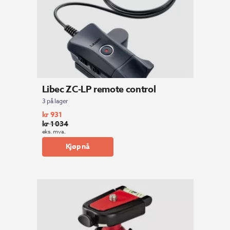
Libec ZC-LP remote control
3 på lager
kr
931
kr
1 034
Opprinnelig
Nåværende
eks. mva.
pris
pris
Kjøp nå
var:
er:
kr 1
kr 931.
034.