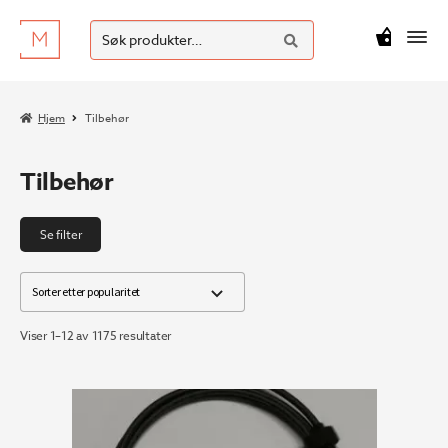
SØK
Hopp
Hopp
Søk
M
kr
0
til
til
etter:
navigasjon
innhold
Hjem
Tilbehør
Tilbehør
Se filter
Sortert
Viser 1–12 av 1175 resultater
etter
propularitet