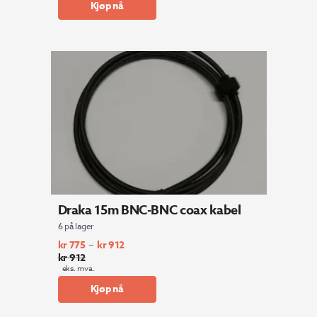
Kjøp nå
Draka 15m BNC-BNC coax kabel
6 på lager
–
kr
775
kr
912
kr
912
eks. mva.
Kjøp nå