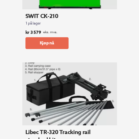
SWIT CK-210
1 på lager
kr
3 579
eks. mva.
Kjøp nå
Libec TR-320 Tracking rail