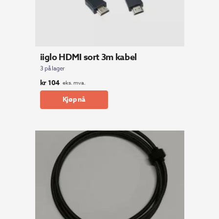
iiglo HDMI sort 3m kabel
3 på lager
kr
104
eks. mva.
Kjøp nå