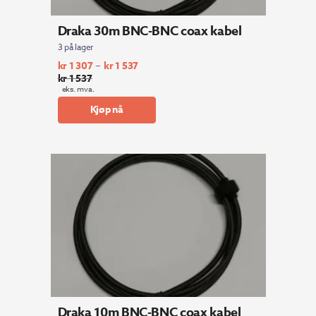
Draka 30m BNC-BNC coax kabel
3 på lager
–
kr
1 307
kr
1 537
kr
1 537
eks. mva.
Kjøp nå
Draka 10m BNC-BNC coax kabel