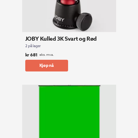
JOBY Kulled 3K Svart og Rød
2 på lager
kr
681
eks. mva.
Kjøp nå