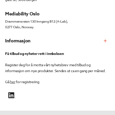
Mediability Oslo
Drammensveien 130 Inngang B12 (A-Lab),
0277 Oslo, Norway
Informasjon
Få tilbud og nyheter rett i innboksen
Register deg for å motta vårt nyhetsbrev med tilbud og
informasjon om nye produkter. Sendes ut ca en gang per måned.
Gå
her
for registrering.