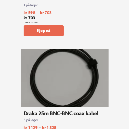
1 på lager
–
kr
598
kr
703
kr
703
eks. mva.
Kjøp nå
Draka 25m BNC-BNC coax kabel
5 på lager
–
kr
1 129
kr
1 328