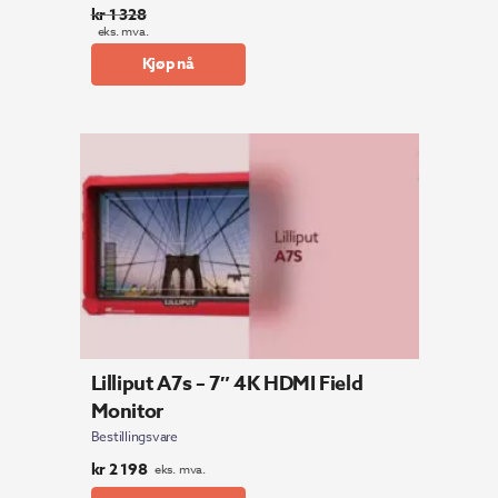
kr
1 328
eks. mva.
Kjøp nå
Lilliput A7s – 7″ 4K HDMI Field
Monitor
Bestillingsvare
kr
2 198
eks. mva.