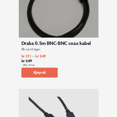
Draka 0.5m BNC-BNC coax kabel
På vei til lager
–
kr
211
kr
249
kr
249
eks. mva.
Kjøp nå