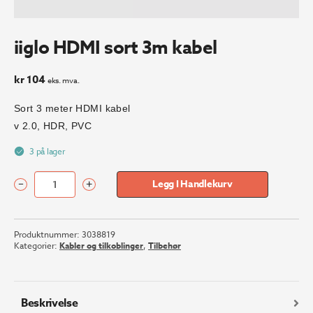
iiglo HDMI sort 3m kabel
kr
104
eks. mva.
Sort 3 meter HDMI kabel
v 2.0, HDR, PVC
3 på lager
–
+
Legg I Handlekurv
iiglo
HDMI
sort
Produktnummer:
3038819
3m
Kategorier:
Kabler og tilkoblinger
,
Tilbehør
kabel
antall
Beskrivelse