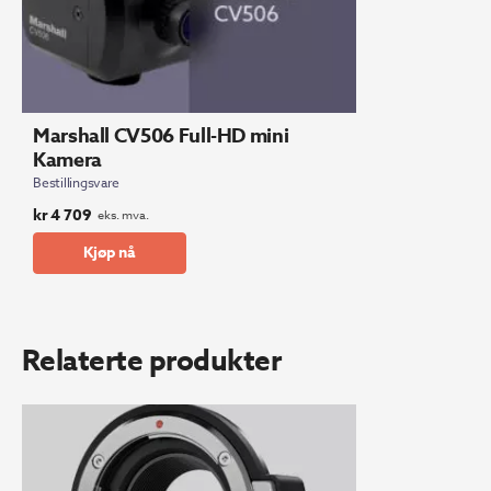
Marshall CV506 Full-HD mini
Kamera
Bestillingsvare
kr
4 709
eks. mva.
Kjøp nå
Relaterte produkter