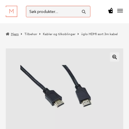
SØK
Hopp
Hopp
Søk
M
kr
0
til
til
etter:
navigasjon
innhold
Hjem
Tilbehør
Kabler og tilkoblinger
iiglo HDMI sort 3m kabel