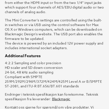
from either the HDMI input or from the two 1/4″ input jacks
which support four channels of AES/EBU digital audio or two
channels of analog audio.
The Mini Converter’s settings are controlled using the built-
in switches or via USB using the control software for Max
OS X or Windows computers, which can be downloaded on
Blackmagic Design’s website. The USB port also enables the
firmware to be updated.
The device is powered by an included 12V power supply and
includes international socket adapters.
Additional Features
4:2:2 Sampling and color precision
HD scaler and SD down-conversion
24-bit, 48 kHz audio sampling
Compliant with SMPTE
259M/292M/296M/372M/424M/425M Level A or B/SMPTE
ST-2081, and ITU-R BT.656/BT.601 standards
Endringer i teknisk spesifikasjon kan forekomme. Teknisk
spesifikasjon fra leverandør:
Blackmagic
Kontakt oss gjerne for spørsmål om våre produkter. Vi