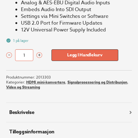
Analog & AES-EBU Digital Audio Inputs
Embeds Audio Into SDI Output
Settings via Mini Switches or Software
USB 2.0 Port for Firmware Updates
12V Universal Power Supply Included
1 på lager
–
+
Legg I Handlekurv
Blackmagic
Design
Mini
Produktnummer:
2013303
Converter
Kategorier:
HDMI mini-konvertere
,
Signalprosessering og Distribusjon
,
-
Video og Streaming
HDMI
to
SDI
6G
Beskrivelse
antall
Tilleggsinformasjon