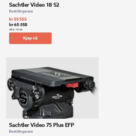
Sachtler Video 18 S2
Bestillingsvare
kr
55 555
kr
65 358
Opprinnelig
Nåværende
eks. mva.
pris
pris
Kjøp nå
var:
er:
kr 65
kr 55
358.
555.
Sachtler Video 75 Plus EFP
Bestillingsvare