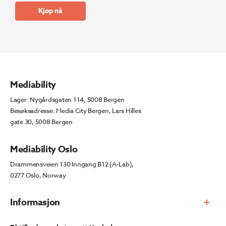
pris
pris
Kjøp nå
var:
er:
kr 187
kr 159
935.
745.
Mediability
Lager: Nygårdsgaten 114, 5008 Bergen
Besøksadresse: Media City Bergen, Lars Hilles
gate 30, 5008 Bergen
Mediability Oslo
Drammensveien 130 Inngang B12 (A-Lab),
0277 Oslo, Norway
Informasjon