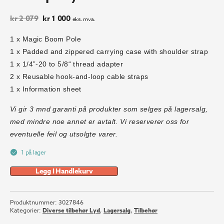
Opprinnelig
Nåværende
kr
2 079
kr
1 000
eks. mva.
pris
pris
var:
er:
1 x Magic Boom Pole
kr 2
kr 1
1 x Padded and zippered carrying case with shoulder strap
079.
000.
1 x 1/4”-20 to 5/8“ thread adapter
2 x Reusable hook-and-loop cable straps
1 x Information sheet
Vi gir 3 mnd garanti på produkter som selges på lagersalg,
med mindre noe annet er avtalt. Vi reserverer oss for
eventuelle feil og utsolgte varer.
1 på lager
Legg I Handlekurv
Produktnummer:
3027846
Kategorier:
Diverse tilbehør Lyd
,
Lagersalg
,
Tilbehør