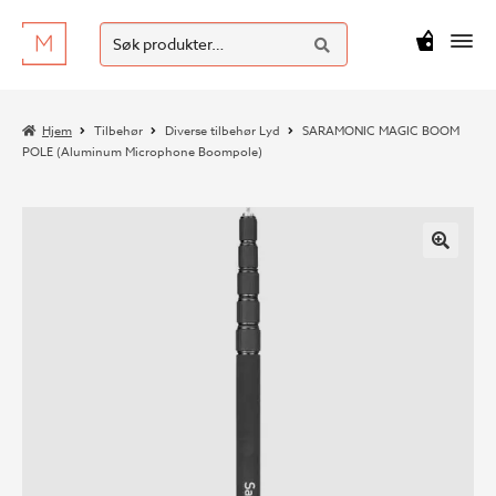
SØK
Hopp
Hopp
Søk
M
kr
0
til
til
etter:
navigasjon
innhold
Hjem
Tilbehør
Diverse tilbehør Lyd
SARAMONIC MAGIC BOOM
POLE (Aluminum Microphone Boompole)