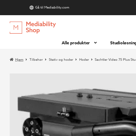
Gå til Mediability.com
S
Hopp
Hopp
til
til
navigasjon
innhold
Alle produkter
Studioløsnin
Hjem
Tilbehør
Stativ og hoder
Hoder
Sachtler Video 75 Plus St