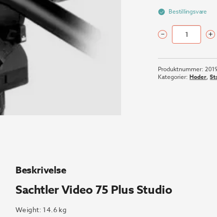
1
Bestillingsvare
–
+
Sachtler
Video
75
Produktnummer:
201
Plus
Kategorier:
Hoder
,
St
Studio
antall
Beskrivelse
Sachtler Video 75 Plus Studio
Weight:
14.6 kg