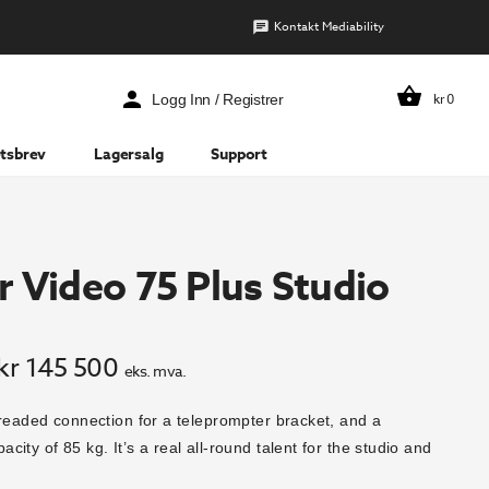
Kontakt Mediability
kr
0
Logg Inn / Registrer
tsbrev
Lagersalg
Support
r Video 75 Plus Studio
pprinnelig
Nåværende
kr
145 500
eks. mva.
ris
pris
hreaded connection for a teleprompter bracket, and a
ar:
er:
ity of 85 kg. It’s a real all-round talent for the studio and
r 171
kr 145