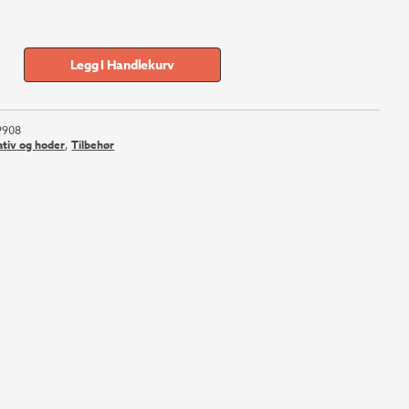
77.
500.
Legg I Handlekurv
9908
ativ og hoder
,
Tilbehør