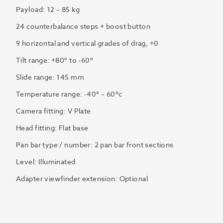
Payload:
12
–
85 kg
24 counterbalance steps + boost button
9 horizontal and vertical grades of drag, +0
Tilt range: +80º to -60º
Slide range:
145 mm
Temperature range:
-40º
–
60ºc
Camera fitting: V Plate
Head fitting: Flat base
Pan bar type / number: 2 pan bar front sections
Level: Illuminated
Adapter viewfinder extension: Optional