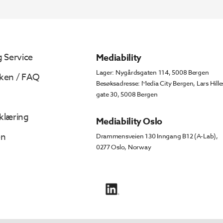
358.
555.
 Service
Mediability
Lager: Nygårdsgaten 114, 5008 Bergen
ken / FAQ
Besøksadresse: Media City Bergen, Lars Hille
gate 30, 5008 Bergen
klæring
Mediability Oslo
en
Drammensveien 130 Inngang B12 (A-Lab),
0277 Oslo, Norway