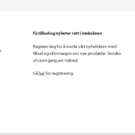
674.
923.
Få tilbud og nyheter rett i innboksen
Register deg for å motta vårt nyhetsbrev med
s
tilbud og informasjon om nye produkter. Sendes
ut ca en gang per måned.
Gå
her
for registrering.