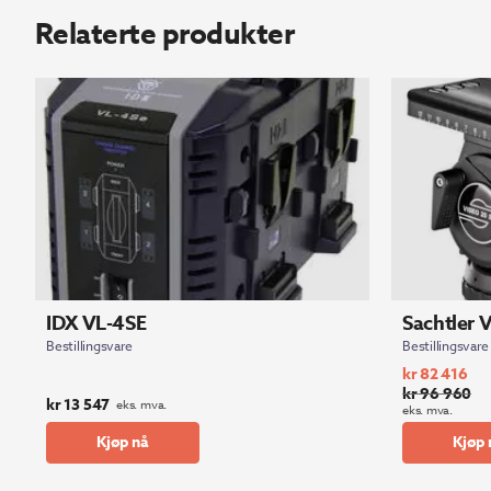
Relaterte produkter
IDX VL-4SE
Sachtler 
Bestillingsvare
Bestillingsvare
kr
82 416
kr
96 960
Opprinnelig
Nåværende
kr
13 547
eks. mva.
eks. mva.
pris
pris
Kjøp nå
Kjøp 
var:
er:
kr 96
kr 82