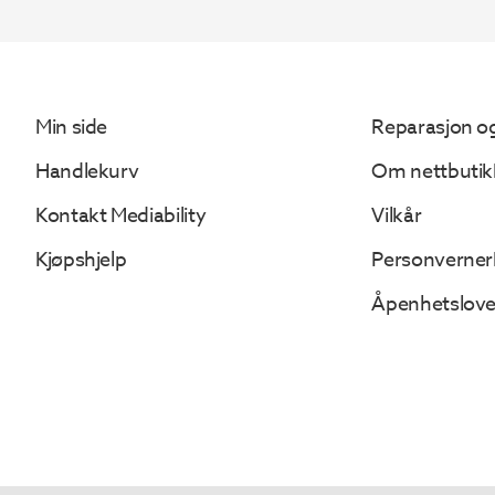
960.
416.
Min side
Reparasjon og
Handlekurv
Om nettbutik
Kontakt Mediability
Vilkår
Kjøpshjelp
Personverner
Åpenhetslov