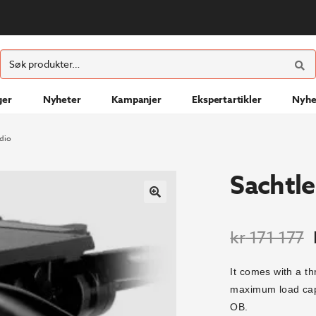
ØK
Søk
etter:
ger
Nyheter
Kampanjer
Ekspertartikler
Nyhe
udio
Sachtle
O
kr
171 177
p
It comes with a t
v
maximum load capac
k
OB.