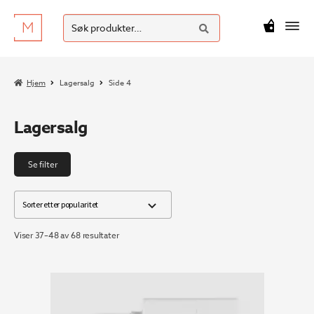
SØK
Hopp
Hopp
Søk
M
kr
0
til
til
etter:
navigasjon
innhold
Hjem
Lagersalg
Side 4
Lagersalg
Se filter
Sortert
Viser 37–48 av 68 resultater
etter
propularitet