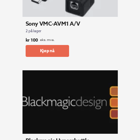
Sony VMC-AVM1 A/V
2 på lager
kr
100
eks. mva.
Kjøp nå