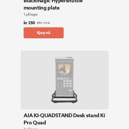
Blackmagic Hypershuttle
mounting plate
1 på lager
kr
250
eks. mva.
Kjøp nå
AJA KI-QUADSTAND Desk stand Ki
Pro Quad