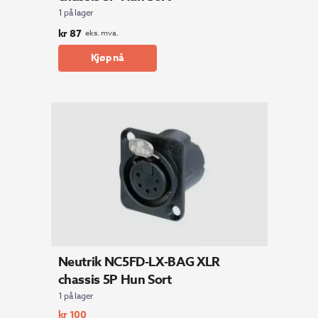
1 på lager
kr
87
eks. mva.
Kjøp nå
Neutrik NC5FD-LX-BAG XLR
chassis 5P Hun Sort
1 på lager
kr
100