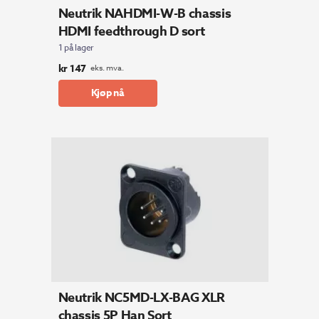
Neutrik NAHDMI-W-B chassis
HDMI feedthrough D sort
1 på lager
kr
147
eks. mva.
Kjøp nå
Neutrik NC5MD-LX-BAG XLR
chassis 5P Han Sort