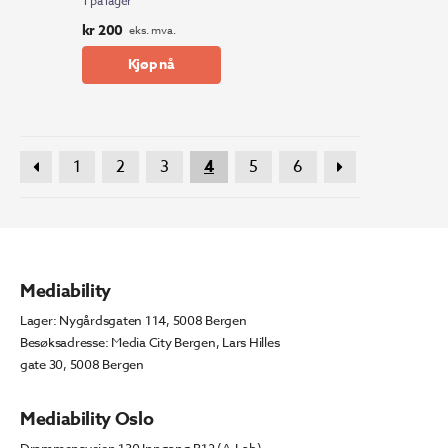
1 på lager
kr
200
eks. mva.
Kjøp nå
1
2
3
4
5
6
Mediability
Lager: Nygårdsgaten 114, 5008 Bergen
Besøksadresse: Media City Bergen, Lars Hilles
gate 30, 5008 Bergen
Mediability Oslo