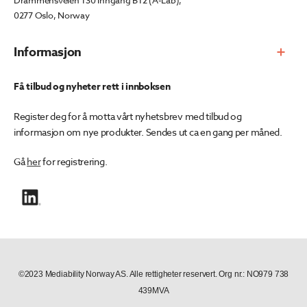
Drammensveien 130 Inngang B12 (A-Lab),
0277 Oslo, Norway
Informasjon
Få tilbud og nyheter rett i innboksen
Register deg for å motta vårt nyhetsbrev med tilbud og
informasjon om nye produkter. Sendes ut ca en gang per måned.
Gå
her
for registrering.
©2023 Mediability Norway AS. Alle rettigheter reservert. Org nr.: NO979 738
439MVA