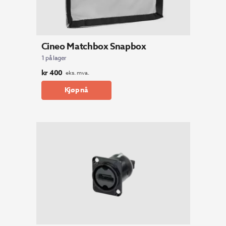
Cineo Matchbox Snapbox
1 på lager
kr
400
eks. mva.
Kjøp nå