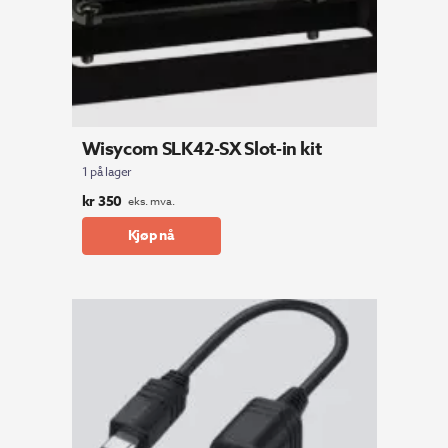
Wisycom SLK42-SX Slot-in kit
1 på lager
kr
350
eks. mva.
Kjøp nå