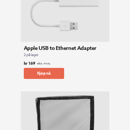
Apple USB to Ethernet Adapter
2 på lager
kr
169
eks. mva.
Kjøp nå