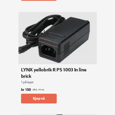
LYNX yellobrik R PS 1003 In line
brick
1 på lager
kr
150
eks. mva.
Kjøp nå