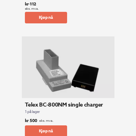
kr
112
Opprinnelig
Nåværende
eks. mva.
pris
pris
Kjøp nå
var:
er:
kr 112.
kr 100.
Telex BC-800NM single charger
1 på lager
kr
500
eks. mva.
Kjøp nå