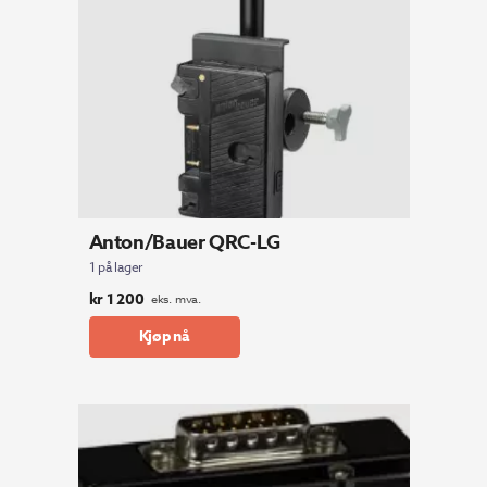
Anton/Bauer QRC-LG
1 på lager
kr
1 200
eks. mva.
Kjøp nå