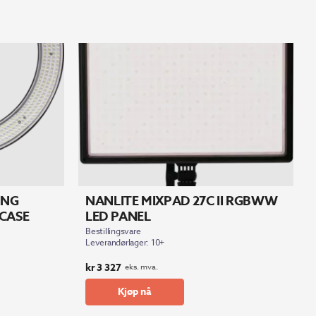
ING
NANLITE MIXPAD 27C II RGBWW
 CASE
LED PANEL
Bestillingsvare
Leverandørlager: 10+
kr
3 327
eks. mva.
Kjøp nå