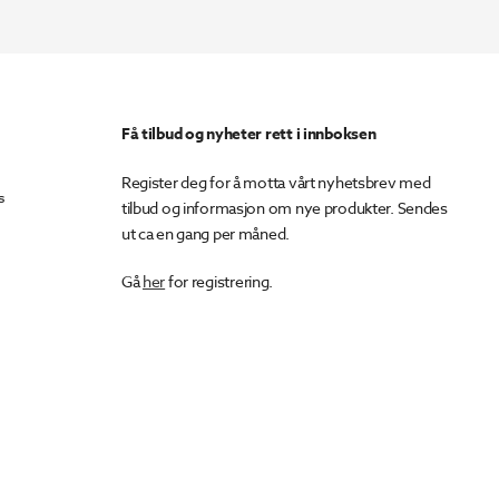
Få tilbud og nyheter rett i innboksen
Register deg for å motta vårt nyhetsbrev med
s
tilbud og informasjon om nye produkter. Sendes
ut ca en gang per måned.
Gå
her
for registrering.