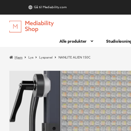
Gå til Mediability.com
S
Hopp
Hopp
til
til
navigasjon
innhold
Alle produkter
Studioløsnin
Hjem
Lys
Lyspanel
NANLITE ALIEN 150C