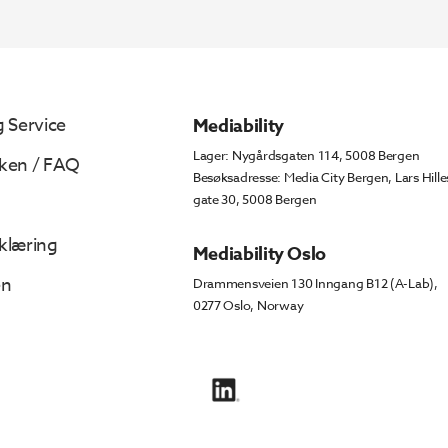
 Service
Mediability
Lager: Nygårdsgaten 114, 5008 Bergen
ken / FAQ
Besøksadresse: Media City Bergen, Lars Hille
gate 30, 5008 Bergen
klæring
Mediability Oslo
en
Drammensveien 130 Inngang B12 (A-Lab),
0277 Oslo, Norway