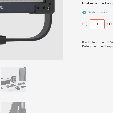
brukerne med å o
Bestillingsvare
–
+
NANLITE
ALIEN
150C
Produktnummer:
310
antall
Kategorier:
Lys
,
Lysp