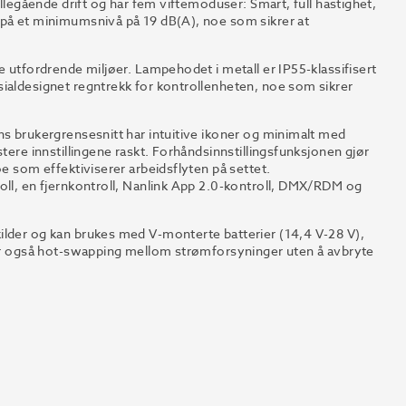
illegående drift og har fem viftemoduser: Smart, full hastighet,
 på et minimumsnivå på 19 dB(A), noe som sikrer at
e utfordrende miljøer. Lampehodet i metall er IP55-klassifisert
sialdesignet regntrekk for kontrollenheten, noe som sikrer
ns brukergrensesnitt har intuitive ikoner og minimalt med
tere innstillingene raskt. Forhåndsinnstillingsfunksjonen gjør
oe som effektiviserer arbeidsflyten på settet.
oll, en fjernkontroll, Nanlink App 2.0-kontroll, DMX/RDM og
ilder og kan brukes med V-monterte batterier (14,4 V-28 V),
tter også hot-swapping mellom strømforsyninger uten å avbryte