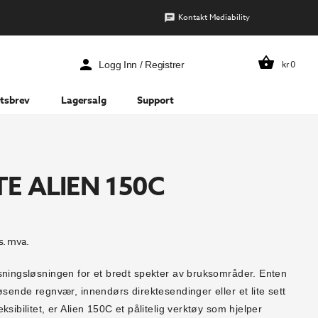
Kontakt Mediability
kr
0
Logg Inn / Registrer
tsbrev
Lagersalg
Support
E ALIEN 150C
s. mva.
sningsløsningen for et bredt spekter av bruksområder. Enten
øsende regnvær, innendørs direktesendinger eller et lite sett
ksibilitet, er Alien 150C et pålitelig verktøy som hjelper