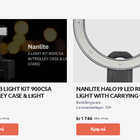
3 LIGHT KIT 900CSA
NANLITE HALO19 LED R
EY CASE & LIGHT
LIGHT WITH CARRYING
Bestillingsvare
Leverandørlager: 50+
kr
1 746
s. mva.
eks. mva.
nå
Kjøp nå