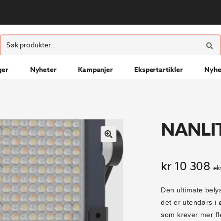
ØK
Søk
etter:
ger
Nyheter
Kampanjer
Ekspertartikler
Nyhe
NANLIT
kr
10 308
ek
Den ultimate bely
det er utendørs i 
som krever mer fle