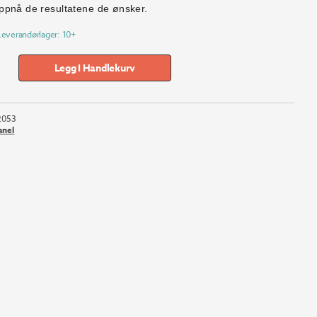
ppnå de resultatene de ønsker.
Leverandørlager: 10+
Legg I Handlekurv
2053
anel