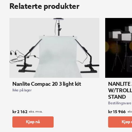
Relaterte produkter
Nanlite Compac 20 3 light kit
NANLITE 
W/TROLL
Ikke på lager
STAND
Bestillingsvare
kr
2 162
kr
15 966
eks. mva.
ek
Kjøp nå
Kjøp 