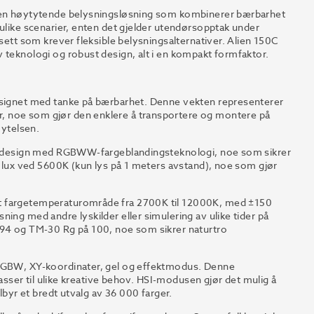
r en høytytende belysningsløsning som kombinerer bærbarhet
 ulike scenarier, enten det gjelder utendørsopptak under
 sett som krever fleksible belysningsalternativer. Alien 150C
 teknologi og robust design, alt i en kompakt formfaktor.
designet med tanke på bærbarhet. Denne vekten representerer
, noe som gjør den enklere å transportere og montere på
 ytelsen.
isk design med RGBWW-fargeblandingsteknologi, noe som sikrer
0 lux ved 5600K (kun lys på 1 meters avstand), noe som gjør
dt fargetemperaturområde fra 2700K til 12000K, med ±150
ing med andre lyskilder eller simulering av ulike tider på
 94 og TM-30 Rg på 100, noe som sikrer naturtro
 RGBW, XY-koordinater, gel og effektmodus. Denne
passer til ulike kreative behov. HSI-modusen gjør det mulig å
lbyr et bredt utvalg av 36 000 farger.