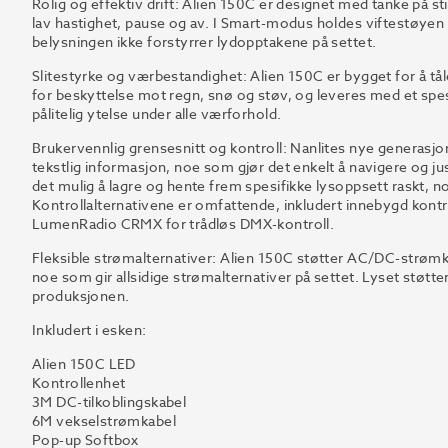
Rolig og effektiv drift: Alien 150C er designet med tanke på st
lav hastighet, pause og av. I Smart-modus holdes viftestøyen
belysningen ikke forstyrrer lydopptakene på settet.
Slitestyrke og værbestandighet: Alien 150C er bygget for å tål
for beskyttelse mot regn, snø og støv, og leveres med et spe
pålitelig ytelse under alle værforhold.
Brukervennlig grensesnitt og kontroll: Nanlites nye generasjo
tekstlig informasjon, noe som gjør det enkelt å navigere og jus
det mulig å lagre og hente frem spesifikke lysoppsett raskt, n
Kontrollalternativene er omfattende, inkludert innebygd kontr
LumenRadio CRMX for trådløs DMX-kontroll.
Fleksible strømalternativer: Alien 150C støtter AC/DC-strømk
noe som gir allsidige strømalternativer på settet. Lyset stø
produksjonen.
Inkludert i esken:
Alien 150C LED
Kontrollenhet
3M DC-tilkoblingskabel
6M vekselstrømkabel
Pop-up Softbox