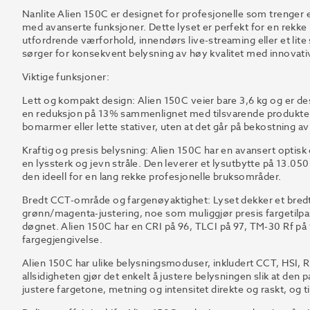
Nanlite Alien 150C er designet for profesjonelle som trenge
med avanserte funksjoner. Dette lyset er perfekt for en rekke
utfordrende værforhold, innendørs live-streaming eller et lite
sørger for konsekvent belysning av høy kvalitet med innovativ
Viktige funksjoner:
Lett og kompakt design: Alien 150C veier bare 3,6 kg og er 
en reduksjon på 13% sammenlignet med tilsvarende produkter
bomarmer eller lette stativer, uten at det går på bekostning av
Kraftig og presis belysning: Alien 150C har en avansert opt
en lyssterk og jevn stråle. Den leverer et lysutbytte på 13.05
den ideell for en lang rekke profesjonelle bruksområder.
Bredt CCT-område og fargenøyaktighet: Lyset dekker et bre
grønn/magenta-justering, noe som muliggjør presis fargetilpasn
døgnet. Alien 150C har en CRI på 96, TLCI på 97, TM-30 Rf på
fargegjengivelse.
Alien 150C har ulike belysningsmoduser, inkludert CCT, HSI,
allsidigheten gjør det enkelt å justere belysningen slik at den 
justere fargetone, metning og intensitet direkte og raskt, og ti