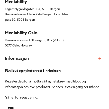
Mediability
Lager: Nygårdsgaten 114, 5008 Bergen
Besøksadresse: Media City Bergen, Lars Hilles
gate 30, 5008 Bergen
Mediability Oslo
Drammensveien 130 Inngang B12 (A-Lab),
0277 Oslo, Norway
Informasjon
Få tilbud og nyheter rett i innboksen
Register deg for å motta vårt nyhetsbrev med tilbud og
informasjon om nye produkter. Sendes ut ca en gang per måned.
Gå
her
for registrering.