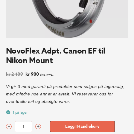
NovoFlex Adpt. Canon EF til
Nikon Mount
Opprinnelig
Nåværende
kr
2 189
kr
900
eks. mva.
pris
pris
var:
er:
Vi gir 3 mnd garanti på produkter som selges på lagersalg,
kr 2
kr 900.
med mindre noe annet er avtalt. Vi reserverer oss for
189.
eventuelle feil og utsolgte varer.
1 på lager
–
+
Legg I Handlekurv
NovoFlex