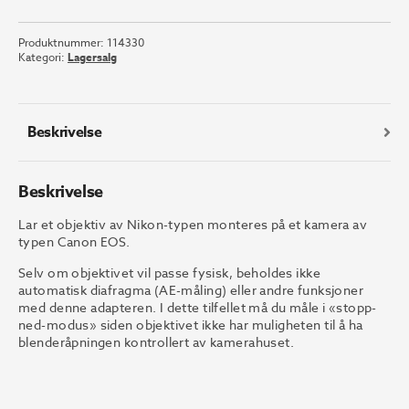
Adpt.
Canon
Produktnummer:
114330
EF
Kategori:
Lagersalg
til
Nikon
Mount
antall
Beskrivelse
Beskrivelse
Lar et objektiv av Nikon-typen monteres på et kamera av
typen Canon EOS.
Selv om objektivet vil passe fysisk, beholdes ikke
automatisk diafragma (AE-måling) eller andre funksjoner
med denne adapteren. I dette tilfellet må du måle i «stopp-
ned-modus» siden objektivet ikke har muligheten til å ha
blenderåpningen kontrollert av kamerahuset.