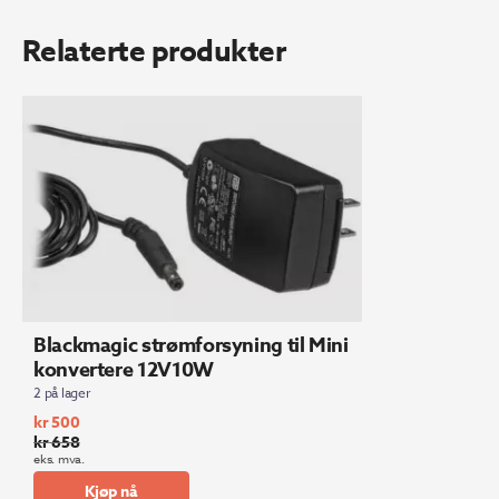
Relaterte produkter
Blackmagic strømforsyning til Mini
konvertere 12V10W
2 på lager
kr
500
kr
658
Opprinnelig
Nåværende
eks. mva.
pris
pris
Kjøp nå