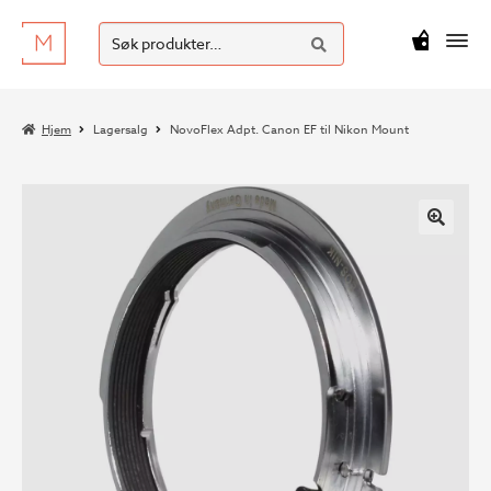
SØK
Hopp
Hopp
Søk
M
kr
0
til
til
etter:
navigasjon
innhold
Hjem
Lagersalg
NovoFlex Adpt. Canon EF til Nikon Mount