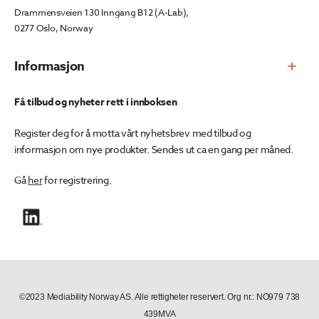
Drammensveien 130 Inngang B12 (A-Lab),
0277 Oslo, Norway
Informasjon
Få tilbud og nyheter rett i innboksen
Register deg for å motta vårt nyhetsbrev med tilbud og
informasjon om nye produkter. Sendes ut ca en gang per måned.
Gå
her
for registrering.
©2023 Mediability Norway AS. Alle rettigheter reservert. Org nr.: NO979 738
439MVA