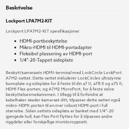
Beskrivelse
Lockport LPA7M2-KIT
Lockport LPA7M2-KIT spesifikasjoner:
HDMI-portbeskyttelse
Mikro-HDMI til HDMI-portadapter
Fleksibel plassering av HDMI-port
1/4″-20-Tappet sideplate
Beskytt kameraets HDMI-terminal med LockCircle LockPort
A7M2-settet. Dette settet inkluderer LockCircles ultratynne
bunnplate og sideplate for å feste til din a7 II, a7R II og a7S II;
HDMI Flex-porten; og A7M2 MicroPort, for å feste selve
beskyttelsesmekanismen. I tillegg til å forhindre at
kabelhaker skader kameraet ditt, tilpasser dette settet også
mikro-HDMI-porten til en mer robust HDMI-port i full
størrelse. Siden settets sideplate er banket med 1/4″-20
gjengede hull, kan Flex Port flyttes for å tilpasses andre
riggdeler eller forskjellige monitoroppsett.