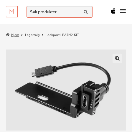
SØK
Hopp
Hopp
Søk
M
kr
0
til
til
etter:
navigasjon
innhold
Hjem
Lagersalg
Lockport LPA7M2-KIT