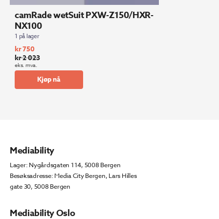
camRade wetSuit PXW-Z150/HXR-
NX100
1 på lager
kr
750
kr
2 023
Opprinnelig
Nåværende
eks. mva.
pris
pris
Kjøp nå
var:
er:
kr 2
kr 750.
023.
Mediability
Lager: Nygårdsgaten 114, 5008 Bergen
Besøksadresse: Media City Bergen, Lars Hilles
gate 30, 5008 Bergen
Mediability Oslo