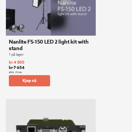
Nanlite FS-150 LED 2 light kit with
stand
1 på lager
kr
4 500
kr
7 654
Opprinnelig
Nåværende
eks. mva.
pris
pris
Kjøp nå
var:
er:
kr 7
kr 4
654.
500.