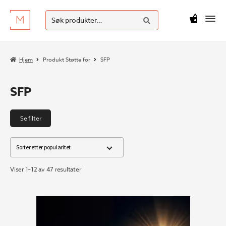
SØK
Hopp
Hopp
Søk
M
kr
0
til
til
etter:
navigasjon
innhold
Hjem
Produkt Støtte for
SFP
SFP
Se filter
Sortert
Viser 1–12 av 47 resultater
etter
propularitet