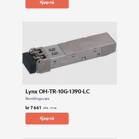
Kjøp nå
Lynx OH-TR-10G-1390-LC
Bestillingsvare
kr
7 661
eks. mva.
Kjøp nå