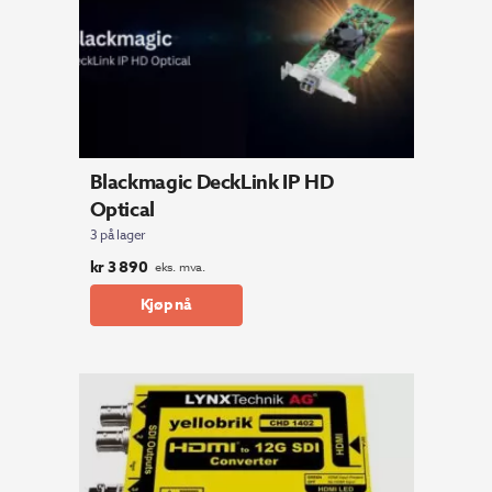
Blackmagic DeckLink IP HD
Optical
3 på lager
kr
3 890
eks. mva.
Kjøp nå