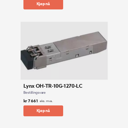
Kjøp nå
Lynx OH-TR-10G-1270-LC
Bestillingsvare
kr
7 661
eks. mva.
Kjøp nå