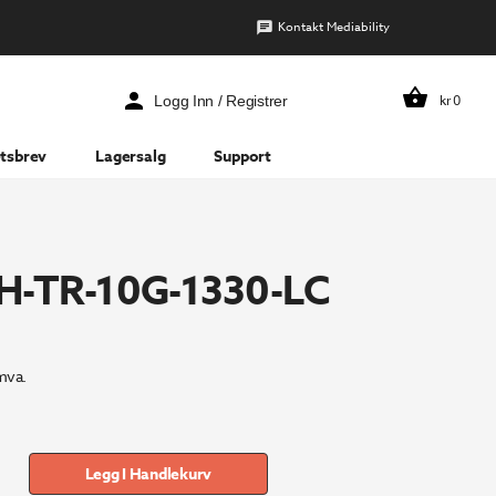
Kontakt Mediability
kr
0
Logg Inn / Registrer
tsbrev
Lagersalg
Support
H-TR-10G-1330-LC
mva.
Legg I Handlekurv