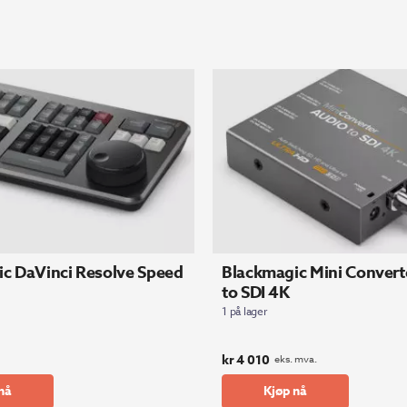
c DaVinci Resolve Speed
Blackmagic Mini Convert
to SDI 4K
1 på lager
kr
4 010
eks. mva.
nå
Kjøp nå