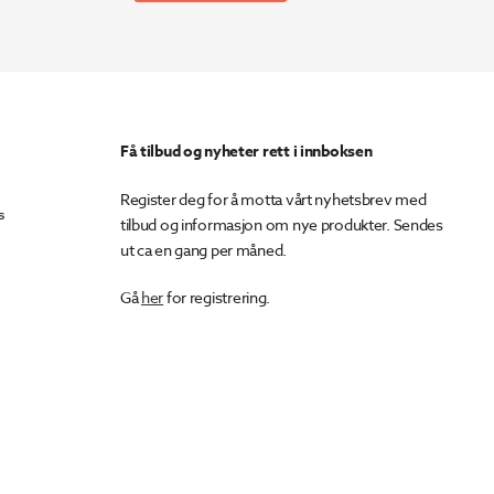
Få tilbud og nyheter rett i innboksen
Register deg for å motta vårt nyhetsbrev med
s
tilbud og informasjon om nye produkter. Sendes
ut ca en gang per måned.
Gå
her
for registrering.