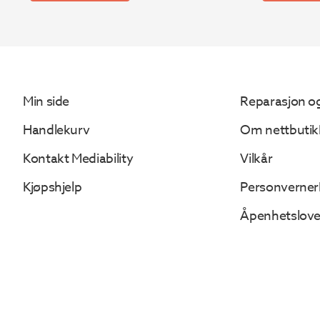
kr 4
kr 4
130.
006.
Min side
Reparasjon og
Handlekurv
Om nettbutik
Kontakt Mediability
Vilkår
Kjøpshjelp
Personverner
Åpenhetslov