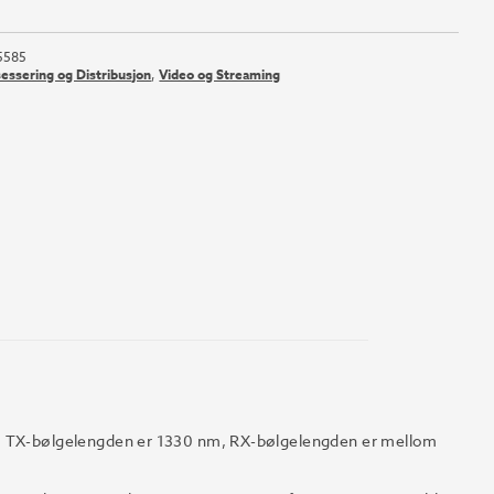
5585
sessering og Distribusjon
,
Video og Streaming
r. TX-bølgelengden er 1330 nm, RX-bølgelengden er mellom