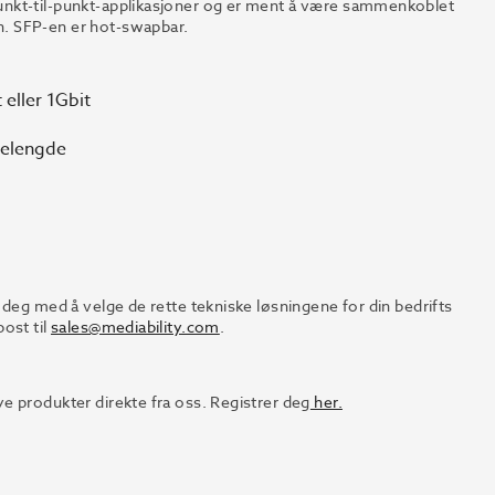
unkt-til-punkt-applikasjoner og er ment å være sammenkoblet
. SFP-en er hot-swapbar.
 eller 1Gbit
gelengde
 deg med å velge de rette tekniske løsningene for din bedrifts
ost til
sales@mediability.com
.
e produkter direkte fra oss. Registrer deg
her.