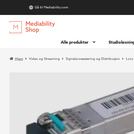
Gå til Mediability.com
S
Hopp
Hopp
til
til
navigasjon
innhold
Alle produkter
Studioløsnin
Hjem
Video og Streaming
Signalprosessering og Distribusjon
Lynx