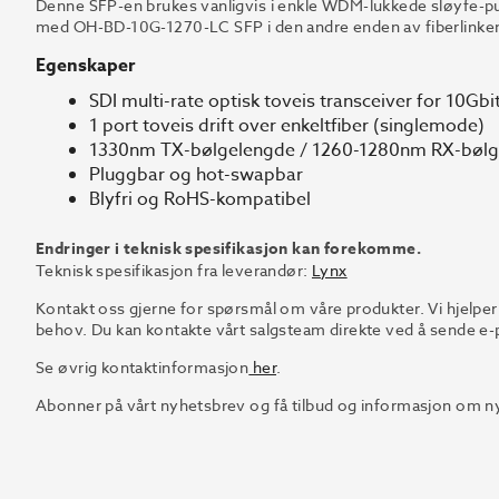
Denne SFP-en brukes vanligvis i enkle WDM-lukkede sløyfe-p
med OH-BD-10G-1270-LC SFP i den andre enden av fiberlinken
Egenskaper
SDI multi-rate optisk toveis transceiver for 10Gbit
1 port toveis drift over enkeltfiber (singlemode)
1330nm TX-bølgelengde / 1260-1280nm RX-bøl
Pluggbar og hot-swapbar
Blyfri og RoHS-kompatibel
Endringer i teknisk spesifikasjon kan forekomme.
Teknisk spesifikasjon fra leverandør:
Lynx
Kontakt oss gjerne for spørsmål om våre produkter. Vi hjelper
behov. Du kan kontakte vårt salgsteam direkte ved å sende e-p
Se øvrig kontaktinformasjon
her
.
Abonner på vårt nyhetsbrev og få tilbud og informasjon om ny