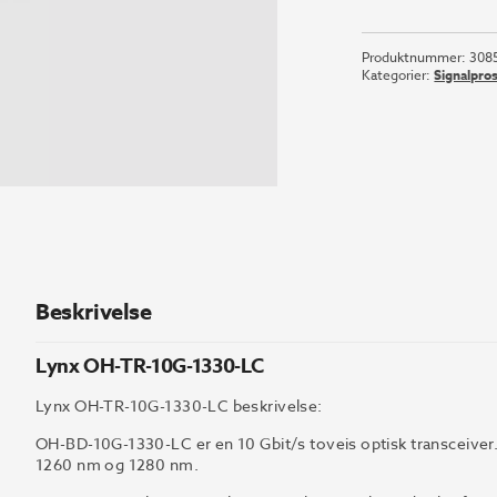
OH-
TR-
Produktnummer:
308
10G-
Kategorier:
Signalpro
1330-
LC
antall
Beskrivelse
Lynx OH-TR-10G-1330-LC
Lynx OH-TR-10G-1330-LC beskrivelse:
OH-BD-10G-1330-LC er en 10 Gbit/s toveis optisk transceive
1260 nm og 1280 nm.