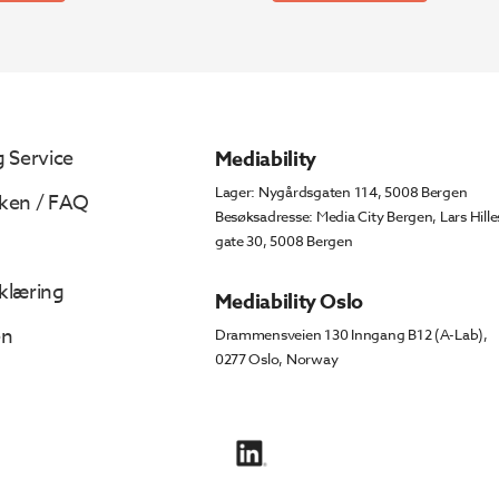
 Service
Mediability
Lager: Nygårdsgaten 114, 5008 Bergen
ken / FAQ
Besøksadresse: Media City Bergen, Lars Hille
gate 30, 5008 Bergen
klæring
Mediability Oslo
en
Drammensveien 130 Inngang B12 (A-Lab),
0277 Oslo, Norway