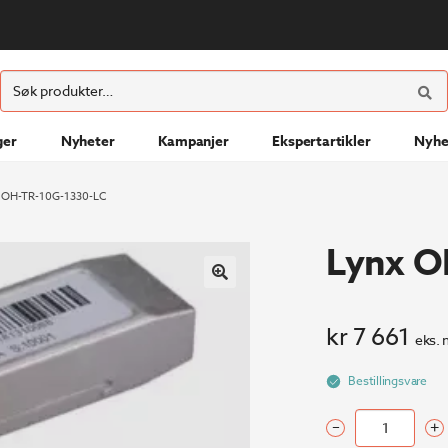
ØK
Søk
etter:
ger
Nyheter
Kampanjer
Ekspertartikler
Nyhe
 OH-TR-10G-1330-LC
Lynx O
kr
7 661
eks. 
Bestillingsvare
–
+
Lynx