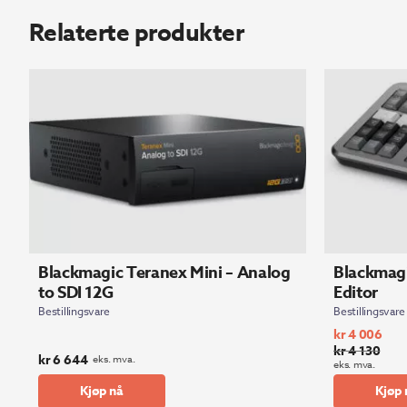
Relaterte produkter
Blackmagic Teranex Mini – Analog
Blackmagi
to SDI 12G
Editor
Bestillingsvare
Bestillingsvare
kr
4 006
kr
4 130
Opprinnelig
Nåværende
kr
6 644
eks. mva.
eks. mva.
pris
pris
Kjøp nå
Kjøp 
var:
er: