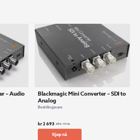
er – Audio
Blackmagic Mini Converter – SDI to
Analog
Bestillingsvare
kr
2 693
eks. mva.
Kjøp nå