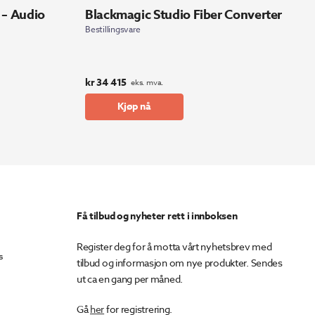
 – Audio
Blackmagic Studio Fiber Converter
Bestillingsvare
kr
34 415
eks. mva.
Kjøp nå
Få tilbud og nyheter rett i innboksen
Register deg for å motta vårt nyhetsbrev med
s
tilbud og informasjon om nye produkter. Sendes
ut ca en gang per måned.
Gå
her
for registrering.