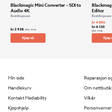
Blackmagic Mini Converter – SDI to
Blackmagi
Audio 4K
Editor
Bestillingsvare
Bestillingsvare
kr
4 006
kr
4 130
Opprinnelig
Nåværende
kr
3 938
eks. mva.
eks. mva.
pris
pris
Kjøp nå
Kjøp 
var:
er:
kr 4
kr 4
130.
006.
Min side
Reparasjon og
Handlekurv
Om nettbutik
Kontakt Mediability
Vilkår
Kjøpshjelp
Personverner