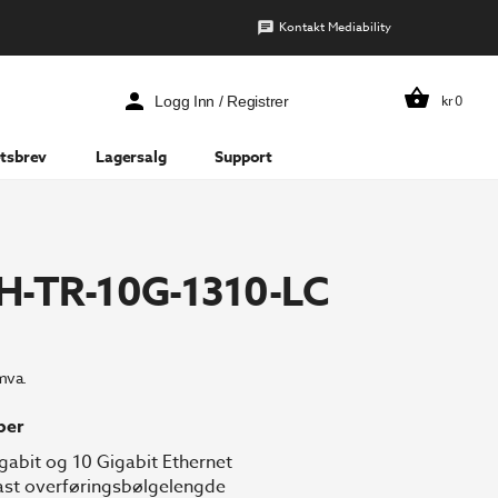
Kontakt Mediability
kr
0
Logg Inn / Registrer
tsbrev
Lagersalg
Support
H-TR-10G-1310-LC
mva.
per
igabit og 10 Gigabit Ethernet
st overføringsbølgelengde