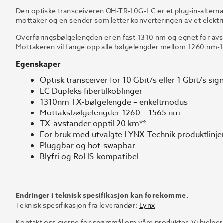
Den optiske transceiveren OH-TR-10G-LC er et plug-in-alterna
mottaker og en sender som letter konverteringen av et elektris
Overføringsbølgelengden er en fast 1310 nm og egnet for avs
Mottakeren vil fange opp alle bølgelengder mellom 1260 nm-1
Egenskaper
Optisk transceiver for 10 Gbit/s eller 1 Gbit/s sig
LC Dupleks fibertilkoblinger
1310nm TX-bølgelengde – enkeltmodus
Mottaksbølgelengder 1260 – 1565 nm
TX-avstander opptil 20 km**
For bruk med utvalgte LYNX-Technik produktlinje
Pluggbar og hot-swapbar
Blyfri og RoHS-kompatibel
Endringer i teknisk spesifikasjon kan forekomme.
Teknisk spesifikasjon fra leverandør:
Lynx
Kontakt oss gjerne for spørsmål om våre produkter. Vi hjelper