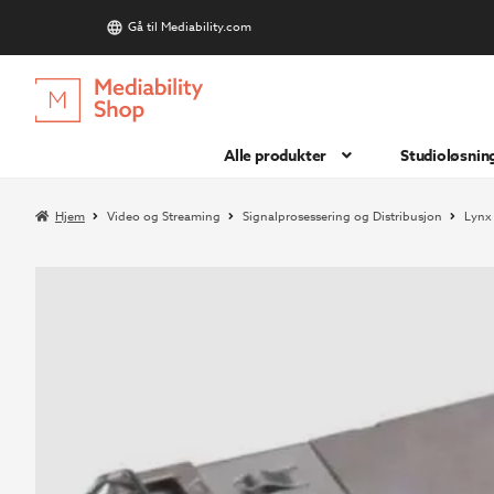
Gå til Mediability.com
S
Hopp
Hopp
til
til
navigasjon
innhold
Alle produkter
Studioløsnin
Hjem
Video og Streaming
Signalprosessering og Distribusjon
Lynx