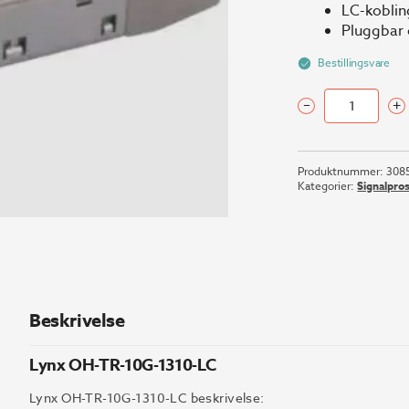
LC-koblin
Pluggbar
Bestillingsvare
–
+
Lynx
OH-
TR-
Produktnummer:
308
10G-
Kategorier:
Signalpro
1310-
LC
antall
Beskrivelse
Lynx OH-TR-10G-1310-LC
Lynx OH-TR-10G-1310-LC beskrivelse: