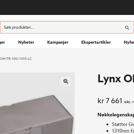
ØK
Søk
etter:
ger
Nyheter
Kampanjer
Ekspertartikler
Nyhe
 OH-TR-10G-1310-LC
Lynx O
kr
7 661
eks. 
Nøkkelegenska
Støtter G
1310nm fa