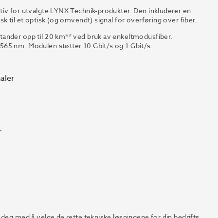
tiv for utvalgte LYNX Technik-produkter. Den inkluderer en
k til et optisk (og omvendt) signal for overføring over fiber.
tander opp til 20 km** ved bruk av enkeltmodusfiber.
565 nm. Modulen støtter 10 Gbit/s og 1 Gbit/s.
naler
r
 deg med å velge de rette tekniske løsningene for din bedrifts