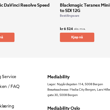
c DaVinci Resolve Speed
Blackmagic Teranex Mini
to SDI 12G
Bestillingsvare
kr
6 524
eks. mva.
nå
Kjøp nå
 Service
Mediability
Lager: Nygårdsgaten 114, 5008 Bergen
ken / FAQ
Besøksadresse: Media City Bergen, Lars Hille
gate 30, 5008 Bergen
klæring
Mediability Oslo