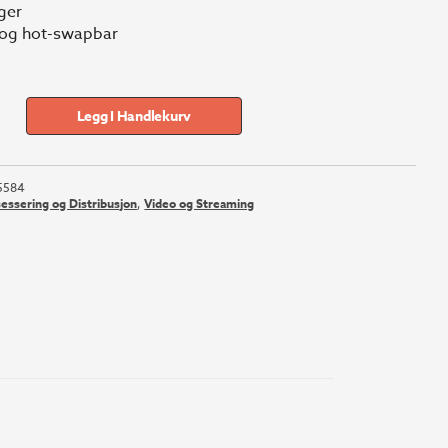
ger
 og hot-swapbar
Legg I Handlekurv
5584
sessering og Distribusjon
,
Video og Streaming