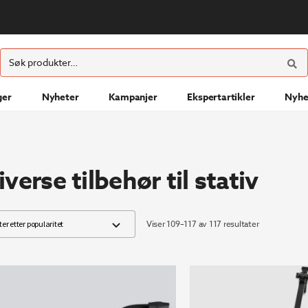
ØK
Søk
etter:
ger
Nyheter
Kampanjer
Ekspertartikler
Nyhe
iverse tilbehør til stativ
Sortert
Viser 109–117 av 117 resultater
etter
propularitet