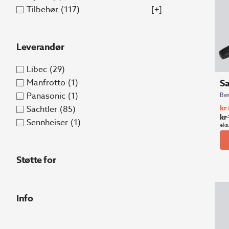
Tilbehør
(117)
[+]
Leverandør
Libec
(29)
Manfrotto
(1)
Sa
Panasonic
(1)
Bes
kr
Sachtler
(85)
kr
Op
Nå
Sennheiser
(1)
eks
pri
pri
var
er:
kr 
kr 
Støtte for
04
Info