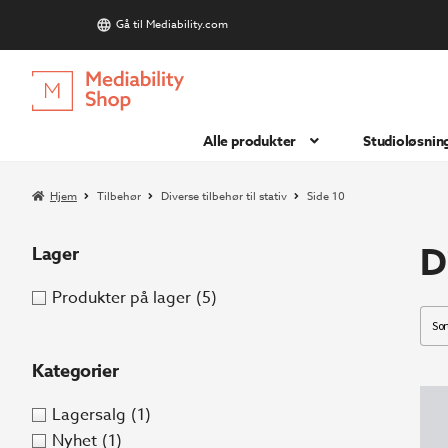
Gå til Mediability.com
S
Hopp
Hopp
til
til
navigasjon
innhold
Alle produkter
Studioløsnin
Hjem
Tilbehør
Diverse tilbehør til stativ
Side 10
D
Lager
Produkter på lager
(5)
Kategorier
Lagersalg
(1)
Nyhet
(1)