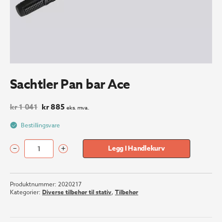
Sachtler Pan bar Ace
Opprinnelig
Nåværende
kr
1 041
kr
885
eks. mva.
pris
pris
var:
er:
Bestillingsvare
kr 1
kr 885.
041.
–
+
Legg I Handlekurv
Sachtler
Pan
bar
Produktnummer:
2020217
Ace
Kategorier:
Diverse tilbehør til stativ
,
Tilbehør
antall