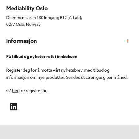
Mediability Oslo
Drammensveien 130 Inngang B12 (A-Lab),
0277 Oslo, Norway
Informasjon
Få tilbud og nyheter rett i innboksen
Register deg for å motta vårt nyhetsbrev med tilbud og
informasjon om nye produkter. Sendes ut ca en gang per måned.
Gå
her
for registrering.