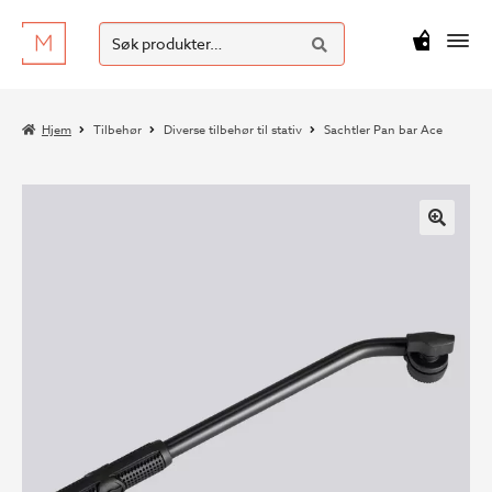
SØK
Hopp
Hopp
Søk
M
kr
0
til
til
etter:
navigasjon
innhold
Hjem
Tilbehør
Diverse tilbehør til stativ
Sachtler Pan bar Ace