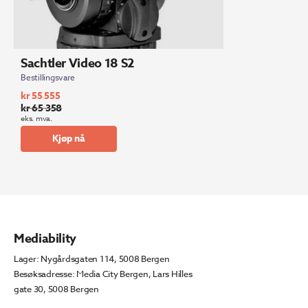
Sachtler Video 18 S2
Bestillingsvare
kr
55 555
kr
65 358
Opprinnelig
Nåværende
eks. mva.
pris
pris
Kjøp nå
var:
er:
kr 65
kr 55
358.
555.
Mediability
Lager: Nygårdsgaten 114, 5008 Bergen
Besøksadresse: Media City Bergen, Lars Hilles
gate 30, 5008 Bergen