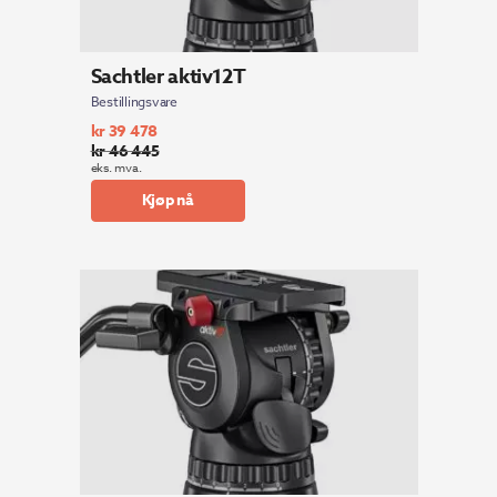
Sachtler aktiv12T
Bestillingsvare
kr
39 478
kr
46 445
Opprinnelig
Nåværende
eks. mva.
pris
pris
Kjøp nå
var:
er:
kr 46
kr 39
445.
478.