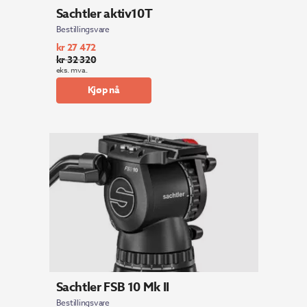
Sachtler aktiv10T
Bestillingsvare
kr
27 472
kr
32 320
Opprinnelig
Nåværende
eks. mva.
pris
pris
Kjøp nå
var:
er:
kr 32
kr 27
320.
472.
Sachtler FSB 10 Mk II
Bestillingsvare