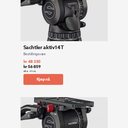
Sachtler aktiv14T
Bestillingsvare
kr
48 330
kr
56 859
Opprinnelig
Nåværende
eks. mva.
pris
pris
Kjøp nå
var:
er:
kr 56
kr 48
859.
330.