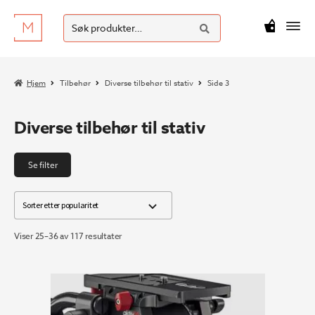
SØK
Hopp
Hopp
Søk
M
kr
0
til
til
etter:
navigasjon
innhold
Hjem
Tilbehør
Diverse tilbehør til stativ
Side 3
Diverse tilbehør til stativ
Se filter
Sortert
Viser 25–36 av 117 resultater
etter
propularitet