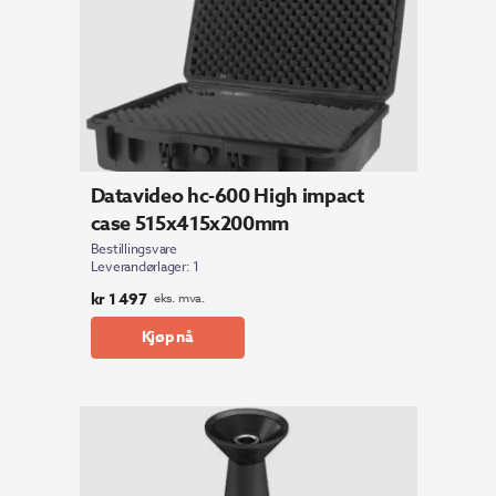
Datavideo hc-600 High impact
case 515x415x200mm
Bestillingsvare
Leverandørlager: 1
kr
1 497
eks. mva.
Kjøp nå