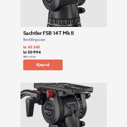
Sachtler FSB 14T Mk II
Bestillingsvare
kr
43 345
kr
50 994
Opprinnelig
Nåværende
eks. mva.
pris
pris
Kjøp nå
var:
er:
kr 50
kr 43
994.
345.