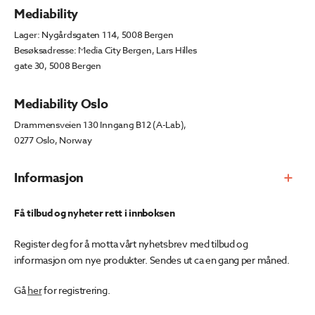
Mediability
Lager: Nygårdsgaten 114, 5008 Bergen
Besøksadresse: Media City Bergen, Lars Hilles
gate 30, 5008 Bergen
Mediability Oslo
Drammensveien 130 Inngang B12 (A-Lab),
0277 Oslo, Norway
Informasjon
Få tilbud og nyheter rett i innboksen
Register deg for å motta vårt nyhetsbrev med tilbud og
informasjon om nye produkter. Sendes ut ca en gang per måned.
Gå
her
for registrering.