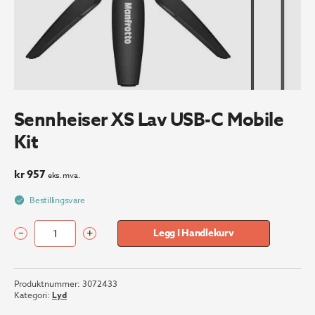
Sennheiser XS Lav USB-C Mobile
Kit
kr
957
eks. mva.
Bestillingsvare
–
+
Legg I Handlekurv
Sennheiser
XS
Lav
Produktnummer:
3072433
USB-
Kategori:
Lyd
C