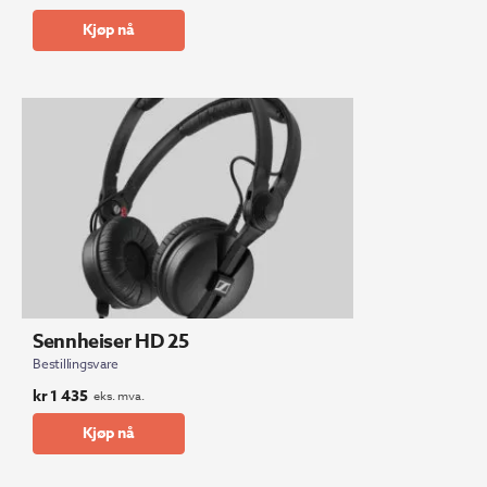
Kjøp nå
Sennheiser HD 25
Bestillingsvare
kr
1 435
eks. mva.
Kjøp nå