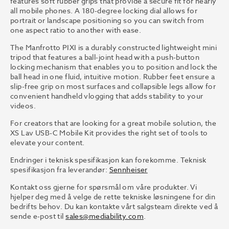
features soft rubber grips that provide a secure fit for nearly
all mobile phones. A 180-degree locking dial allows for
portrait or landscape positioning so you can switch from
one aspect ratio to another with ease.
The Manfrotto PIXI is a durably constructed lightweight mini
tripod that features a ball-joint head with a push-button
locking mechanism that enables you to position and lock the
ball head in one fluid, intuitive motion. Rubber feet ensure a
slip-free grip on most surfaces and collapsible legs allow for
convenient handheld vlogging that adds stability to your
videos.
For creators that are looking for a great mobile solution, the
XS Lav USB-C Mobile Kit provides the right set of tools to
elevate your content.
Endringer i teknisk spesifikasjon kan forekomme. Teknisk
spesifikasjon fra leverandør:
Sennheiser
Kontakt oss gjerne for spørsmål om våre produkter. Vi
hjelper deg med å velge de rette tekniske løsningene for din
bedrifts behov. Du kan kontakte vårt salgsteam direkte ved å
sende e-post til
sales@mediability.com
.