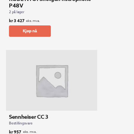
P48V
2 på lager
kr
3 427
eks. mva.
Kjøp nå
Sennheiser CC 3
Bestillingsvare
kr
957
eks. mva.