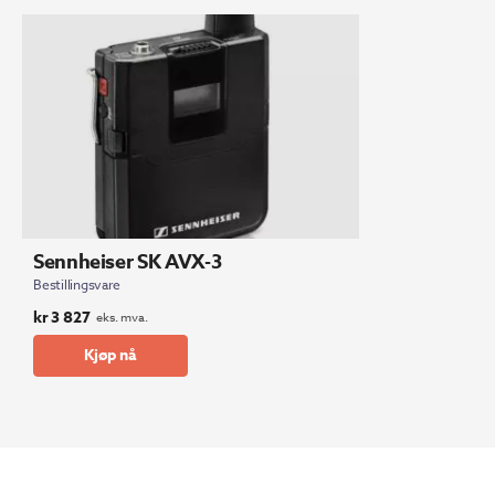
Sennheiser SK AVX-3
Bestillingsvare
kr
3 827
eks. mva.
Kjøp nå