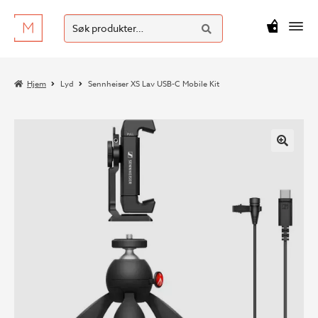
SØK
Hopp
Hopp
Søk
M
kr
0
til
til
etter:
navigasjon
innhold
Hjem
Lyd
Sennheiser XS Lav USB-C Mobile Kit