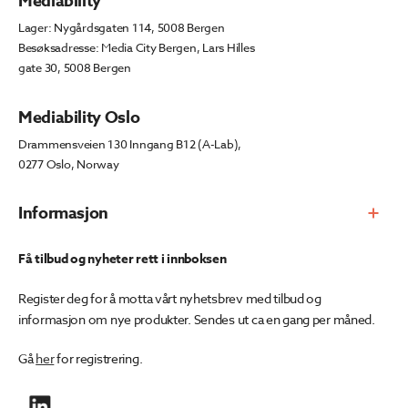
Mediability
Lager: Nygårdsgaten 114, 5008 Bergen
Besøksadresse: Media City Bergen, Lars Hilles
gate 30, 5008 Bergen
Mediability Oslo
Drammensveien 130 Inngang B12 (A-Lab),
0277 Oslo, Norway
Informasjon
Få tilbud og nyheter rett i innboksen
Register deg for å motta vårt nyhetsbrev med tilbud og
informasjon om nye produkter. Sendes ut ca en gang per måned.
Gå
her
for registrering.