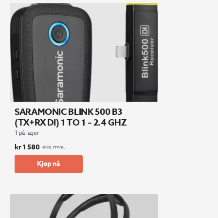
SARAMONIC BLINK 500 B3
(TX+RX DI) 1 TO 1 – 2.4 GHZ
1 på lager
kr
1 580
eks. mva.
Kjøp nå