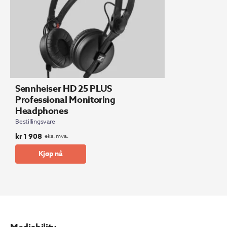
Sennheiser HD 25 PLUS
Professional Monitoring
Headphones
Bestillingsvare
kr
1 908
eks. mva.
Kjøp nå