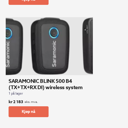
SARAMONIC BLINK 500 B4
(TX+TX+RX DI) wireless system
1 på lager
kr
2 183
eks. mva.
Kjøp nå