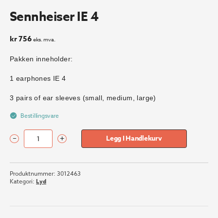
Sennheiser IE 4
kr
756
eks. mva.
Pakken inneholder:
1 earphones IE 4
3 pairs of ear sleeves (small, medium, large)
Bestillingsvare
–
+
Legg I Handlekurv
Sennheiser
IE
4
Produktnummer:
3012463
antall
Kategori:
Lyd