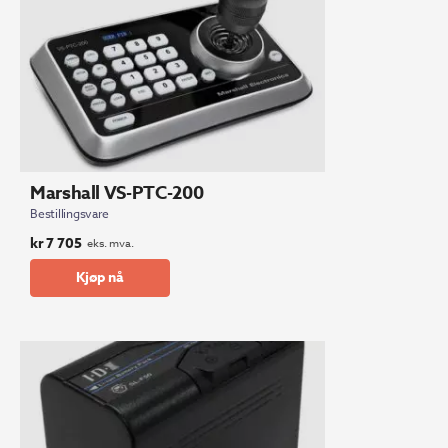
Marshall VS-PTC-200
Bestillingsvare
kr
7 705
eks. mva.
Kjøp nå