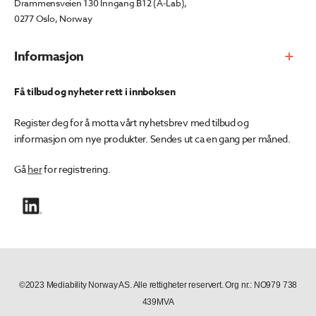
Drammensveien 130 Inngang B12 (A-Lab),
0277 Oslo, Norway
Informasjon
Få tilbud og nyheter rett i innboksen
Register deg for å motta vårt nyhetsbrev med tilbud og
informasjon om nye produkter. Sendes ut ca en gang per måned.
Gå
her
for registrering.
©2023 Mediability Norway AS. Alle rettigheter reservert. Org nr.: NO979 738
439MVA