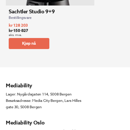
Sachtler Studio 9+9
Bestillingsvare
kr
128 203
kr
150 827
Opprinnelig
Nåværende
eks. mva.
pris
pris
Kjøp nå
var:
er:
kr 150
kr 128
827.
203.
Mediability
Lager: Nygårdsgaten 114, 5008 Bergen
Besøksadresse: Media City Bergen, Lars Hilles
gate 30, 5008 Bergen
Mediability Oslo