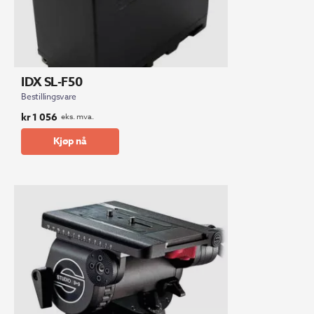
IDX SL-F50
Bestillingsvare
kr
1 056
eks. mva.
Kjøp nå