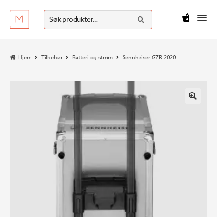
SØK
Hopp
Hopp
Søk
M
kr
0
til
til
etter:
navigasjon
innhold
Hjem
Tilbehør
Batteri og strøm
Sennheiser GZR 2020