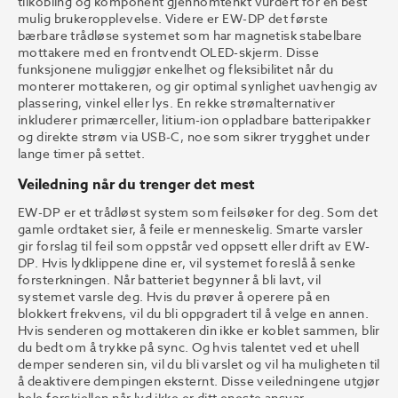
tilkobling og komponent gjennomtenkt vurdert for en best
mulig brukeropplevelse. Videre er EW-DP det første
bærbare trådløse systemet som har magnetisk stabelbare
mottakere med en frontvendt OLED-skjerm. Disse
funksjonene muliggjør enkelhet og fleksibilitet når du
monterer mottakeren, og gir optimal synlighet uavhengig av
plassering, vinkel eller lys. En rekke strømalternativer
inkluderer primærceller, litium-ion oppladbare batteripakker
og direkte strøm via USB-C, noe som sikrer trygghet under
lange timer på settet.
Veiledning når du trenger det mest
EW-DP er et trådløst system som feilsøker for deg. Som det
gamle ordtaket sier, å feile er menneskelig. Smarte varsler
gir forslag til feil som oppstår ved oppsett eller drift av EW-
DP. Hvis lydklippene dine er, vil systemet foreslå å senke
forsterkningen. Når batteriet begynner å bli lavt, vil
systemet varsle deg. Hvis du prøver å operere på en
blokkert frekvens, vil du bli oppgradert til å velge en annen.
Hvis senderen og mottakeren din ikke er koblet sammen, blir
du bedt om å trykke på sync. Og hvis talentet ved et uhell
demper senderen sin, vil du bli varslet og vil ha muligheten til
å deaktivere dempingen eksternt. Disse veiledningene utgjør
hele forskjellen når lyd ikke er ditt eneste ansvar.