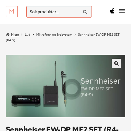
SØK
Hopp
Hopp
Søk
M
kr
0
til
til
etter:
navigasjon
innhold
Hjem
Lyd
Mikrofon- og lydsystem
Sennheiser EW-DP ME2 SET
(R4-9)
Sennheiser EW-DP ME2 SET (R4-