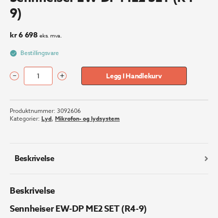
9)
kr
6 698
eks. mva.
Bestillingsvare
–
+
Legg I Handlekurv
Sennheiser
EW-
DP
Produktnummer:
3092606
ME2
Kategorier:
Lyd
,
Mikrofon- og lydsystem
SET
(R4-
9)
antall
Beskrivelse
Beskrivelse
Sennheiser EW-DP ME2 SET (R4-9)