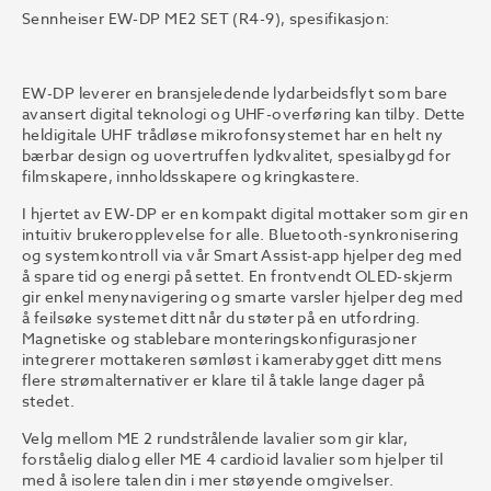
Sennheiser EW-DP ME2 SET (R4-9), spesifikasjon:
EW-DP leverer en bransjeledende lydarbeidsflyt som bare
avansert digital teknologi og UHF-overføring kan tilby. Dette
heldigitale UHF trådløse mikrofonsystemet har en helt ny
bærbar design og uovertruffen lydkvalitet, spesialbygd for
filmskapere, innholdsskapere og kringkastere.
I hjertet av EW-DP er en kompakt digital mottaker som gir en
intuitiv brukeropplevelse for alle. Bluetooth-synkronisering
og systemkontroll via vår Smart Assist-app hjelper deg med
å spare tid og energi på settet. En frontvendt OLED-skjerm
gir enkel menynavigering og smarte varsler hjelper deg med
å feilsøke systemet ditt når du støter på en utfordring.
Magnetiske og stablebare monteringskonfigurasjoner
integrerer mottakeren sømløst i kamerabygget ditt mens
flere strømalternativer er klare til å takle lange dager på
stedet.
Velg mellom ME 2 rundstrålende lavalier som gir klar,
forståelig dialog eller ME 4 cardioid lavalier som hjelper til
med å isolere talen din i mer støyende omgivelser.