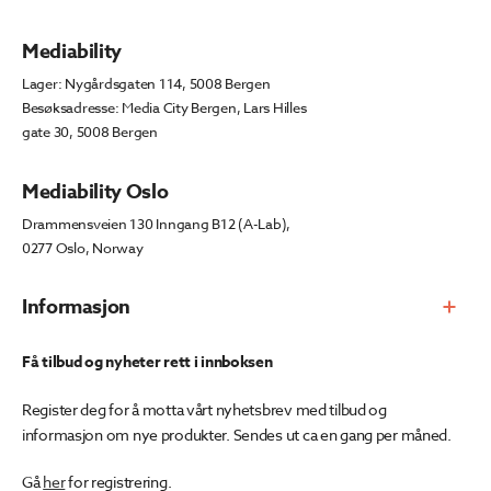
Mediability
Lager: Nygårdsgaten 114, 5008 Bergen
Besøksadresse: Media City Bergen, Lars Hilles
gate 30, 5008 Bergen
Mediability Oslo
Drammensveien 130 Inngang B12 (A-Lab),
0277 Oslo, Norway
Informasjon
Få tilbud og nyheter rett i innboksen
Register deg for å motta vårt nyhetsbrev med tilbud og
informasjon om nye produkter. Sendes ut ca en gang per måned.
Gå
her
for registrering.