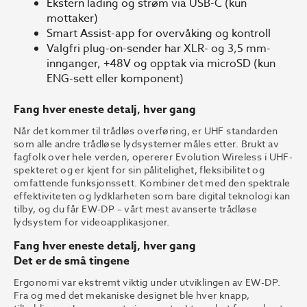
Ekstern lading og strøm via USB-C (kun
mottaker)
Smart Assist-app for overvåking og kontroll
Valgfri plug-on-sender har XLR- og 3,5 mm-
innganger, +48V og opptak via microSD (kun
ENG-sett eller komponent)
Fang hver eneste detalj, hver gang
Når det kommer til trådløs overføring, er UHF standarden
som alle andre trådløse lydsystemer måles etter. Brukt av
fagfolk over hele verden, opererer Evolution Wireless i UHF-
spekteret og er kjent for sin pålitelighet, fleksibilitet og
omfattende funksjonssett. Kombiner det med den spektrale
effektiviteten og lydklarheten som bare digital teknologi kan
tilby, og du får EW-DP – vårt mest avanserte trådløse
lydsystem for videoapplikasjoner.
Fang hver eneste detalj, hver gang
Det er de små tingene
Ergonomi var ekstremt viktig under utviklingen av EW-DP.
Fra og med det mekaniske designet ble hver knapp,