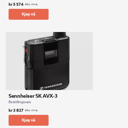
kr
5 574
eks. mva.
Kjøp nå
Sennheiser SK AVX-3
Bestillingsvare
kr
3 827
eks. mva.
Kjøp nå