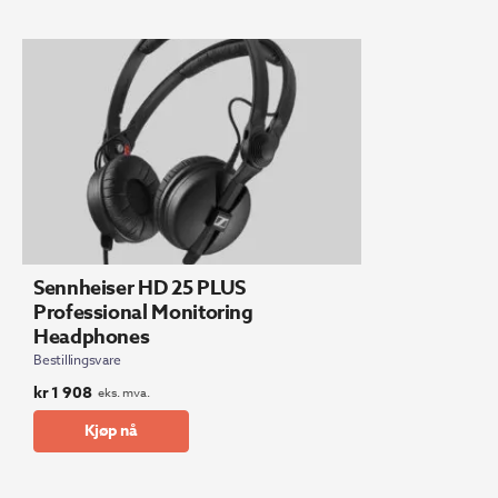
Sennheiser HD 25 PLUS
Professional Monitoring
Headphones
Bestillingsvare
kr
1 908
eks. mva.
Kjøp nå