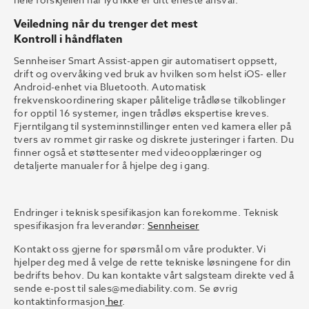
Veiledning når du trenger det mest
Kontroll i håndflaten
Sennheiser Smart Assist-appen gir automatisert oppsett,
drift og overvåking ved bruk av hvilken som helst iOS- eller
Android-enhet via Bluetooth. Automatisk
frekvenskoordinering skaper pålitelige trådløse tilkoblinger
for opptil 16 systemer, ingen trådløs ekspertise kreves.
Fjerntilgang til systeminnstillinger enten ved kamera eller på
tvers av rommet gir raske og diskrete justeringer i farten. Du
finner også et støttesenter med videoopplæringer og
detaljerte manualer for å hjelpe deg i gang.
Endringer i teknisk spesifikasjon kan forekomme. Teknisk
spesifikasjon fra leverandør:
Sennheiser
Kontakt oss gjerne for spørsmål om våre produkter. Vi
hjelper deg med å velge de rette tekniske løsningene for din
bedrifts behov. Du kan kontakte vårt salgsteam direkte ved å
sende e-post til
sales@mediability.com.
Se øvrig
kontaktinformasjon
her
.