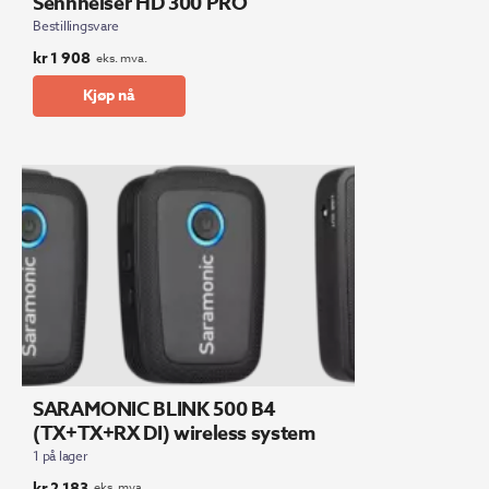
Sennheiser HD 300 PRO
Bestillingsvare
kr
1 908
eks. mva.
Kjøp nå
SARAMONIC BLINK 500 B4
(TX+TX+RX DI) wireless system
1 på lager
kr
2 183
eks. mva.