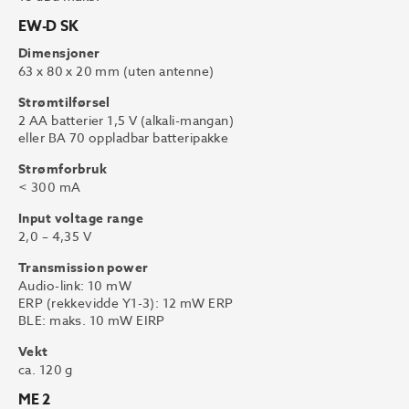
EW-D SK
Dimensjoner
63 x 80 x 20 mm (uten antenne)
Strømtilførsel
2 AA batterier 1,5 V (alkali-mangan)
eller BA 70 oppladbar batteripakke
Strømforbruk
< 300 mA
Input voltage range
2,0 – 4,35 V
Transmission power
Audio-link: 10 mW
ERP (rekkevidde Y1-3): 12 mW ERP
BLE: maks. 10 mW EIRP
Vekt
ca. 120 g
ME 2