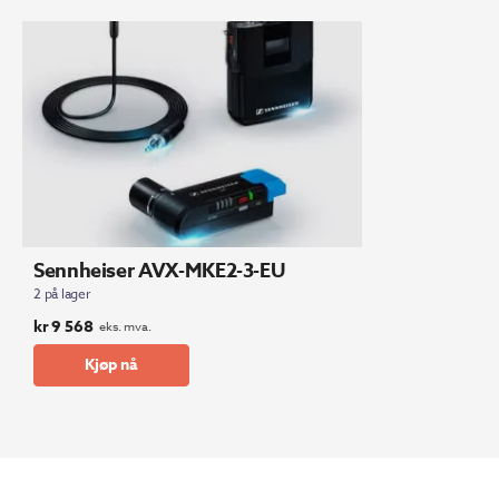
Sennheiser AVX-MKE2-3-EU
2 på lager
kr
9 568
eks. mva.
Kjøp nå