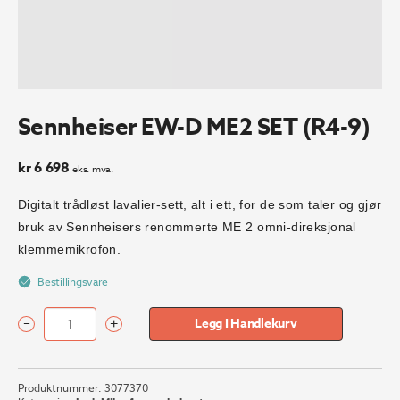
Sennheiser EW-D ME2 SET (R4-9)
kr
6 698
eks. mva.
Digitalt trådløst lavalier-sett, alt i ett, for de som taler og gjør
bruk av Sennheisers renommerte ME 2 omni-direksjonal
klemmemikrofon.
Bestillingsvare
–
+
Legg I Handlekurv
Sennheiser
EW-
D
Produktnummer:
3077370
ME2