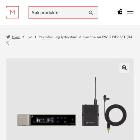
SØK
Hopp
Hopp
Søk
M
kr
0
til
til
etter:
navigasjon
innhold
Hjem
Lyd
Mikrofon- og lydsystem
Sennheiser EW-D ME2 SET (R4-
9)