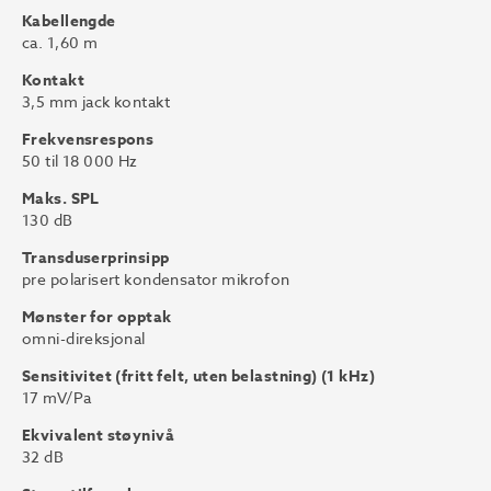
Kabellengde
ca. 1,60 m
Kontakt
3,5 mm jack kontakt
Frekvensrespons
50 til 18 000 Hz
Maks. SPL
130 dB
Transduserprinsipp
pre polarisert kondensator mikrofon
Mønster for opptak
omni-direksjonal
Sensitivitet (fritt felt, uten belastning) (1 kHz)
17 mV/Pa
Ekvivalent støynivå
32 dB