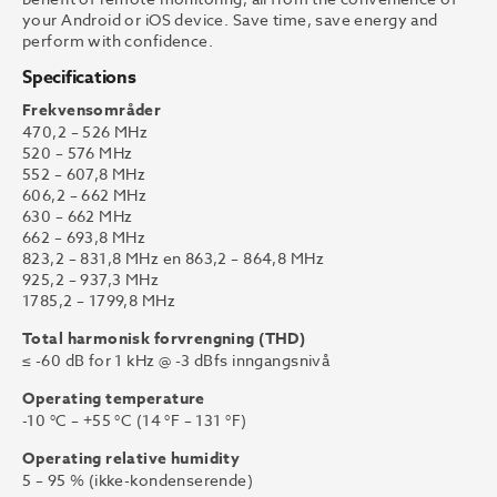
your Android or iOS device. Save time, save energy and
perform with confidence.
Specifications
Frekvensområder
470,2 – 526 MHz
520 – 576 MHz
552 – 607,8 MHz
606,2 – 662 MHz
630 – 662 MHz
662 – 693,8 MHz
823,2 – 831,8 MHz en 863,2 – 864,8 MHz
925,2 – 937,3 MHz
1785,2 – 1799,8 MHz
Total harmonisk forvrengning (THD)
≤ -60 dB for 1 kHz @ -3 dBfs inngangsnivå
Operating temperature
-10 °C – +55 °C (14 °F – 131 °F)
Operating relative humidity
5 – 95 % (ikke-kondenserende)