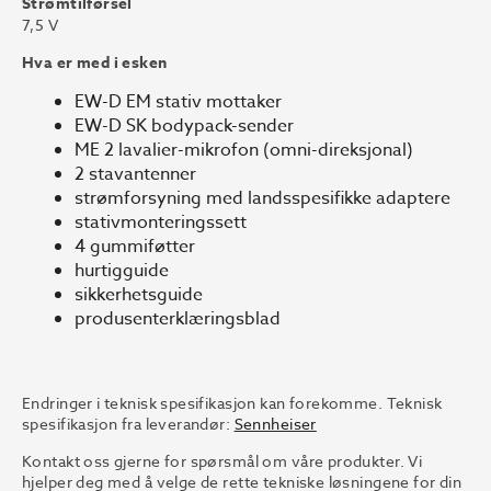
Strømtilførsel
7,5 V
Hva er med i esken
EW-D EM stativ mottaker
EW-D SK bodypack-sender
ME 2 lavalier-mikrofon (omni-direksjonal)
2 stavantenner
strømforsyning med landsspesifikke adaptere
stativmonteringssett
4 gummiføtter
hurtigguide
sikkerhetsguide
produsenterklæringsblad
Endringer i teknisk spesifikasjon kan forekomme. Teknisk
spesifikasjon fra leverandør:
Sennheiser
Kontakt oss gjerne for spørsmål om våre produkter. Vi
hjelper deg med å velge de rette tekniske løsningene for din