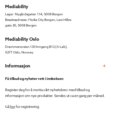
Mediability
Lager: Nygårdsgaten 114, 5008 Bergen
Besøksadresse: Media City Bergen, Lars Hilles
gate 30, 5008 Bergen
Mediability Oslo
Drammensveien 130 Inngang B12 (A-Lab),
0277 Oslo, Norway
Informasjon
Få tilbud og nyheter rett i innboksen
Register deg for å motta vårt nyhetsbrev med tilbud og
informasjon om nye produkter. Sendes ut ca en gang per måned.
Gå
her
for registrering.