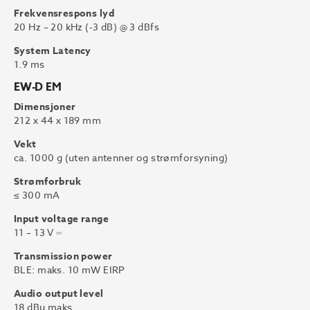
Frekvensrespons lyd
20 Hz – 20 kHz (-3 dB) @ 3 dBfs
System Latency
1.9 ms
EW-D EM
Dimensjoner
212 x 44 x 189 mm
Vekt
ca. 1000 g (uten antenner og strømforsyning)
Strømforbruk
≤ 300 mA
Input voltage range
11 – 13 V ⎓
Transmission power
BLE: maks. 10 mW EIRP
Audio output level
18 dBu maks.