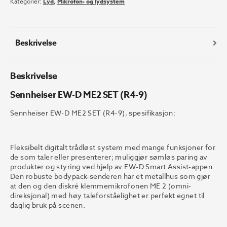
Kategorier:
Lyd
,
Mikrofon- og lydsystem
SET
(R4-
9)
antall
Beskrivelse
Beskrivelse
Sennheiser EW-D ME2 SET (R4-9)
Sennheiser EW-D ME2 SET (R4-9), spesifikasjon:
Fleksibelt digitalt trådløst system med mange funksjoner for
de som taler eller presenterer; muliggjør sømløs paring av
produkter og styring ved hjelp av EW-D Smart Assist-appen.
Den robuste bodypack-senderen har et metallhus som gjør
at den og den diskré klemmemikrofonen ME 2 (omni-
direksjonal) med høy taleforståelighet er perfekt egnet til
daglig bruk på scenen.