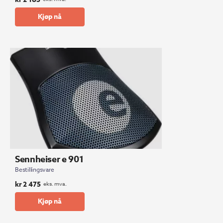
Kjøp nå
Sennheiser e 901
Bestillingsvare
kr
2 475
eks. mva.
Kjøp nå