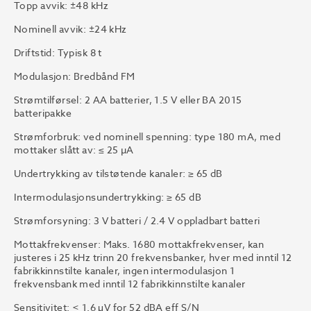
Topp avvik: ±48 kHz
Nominell avvik: ±24 kHz
Driftstid: Typisk 8 t
Modulasjon: Bredbånd FM
Strømtilførsel: 2 AA batterier, 1.5 V eller BA 2015
batteripakke
Strømforbruk: ved nominell spenning: type 180 mA, med
mottaker slått av: ≤ 25 µA
Undertrykking av tilstøtende kanaler: ≥ 65 dB
Intermodulasjonsundertrykking: ≥ 65 dB
Strømforsyning: 3 V batteri / 2.4 V oppladbart batteri
Mottakfrekvenser: Maks. 1680 mottakfrekvenser, kan
justeres i 25 kHz trinn 20 frekvensbanker, hver med inntil 12
fabrikkinnstilte kanaler, ingen intermodulasjon 1
frekvensbank med inntil 12 fabrikkinnstilte kanaler
Sensitivitet: < 1.6 μV for 52 dBA eff S/N