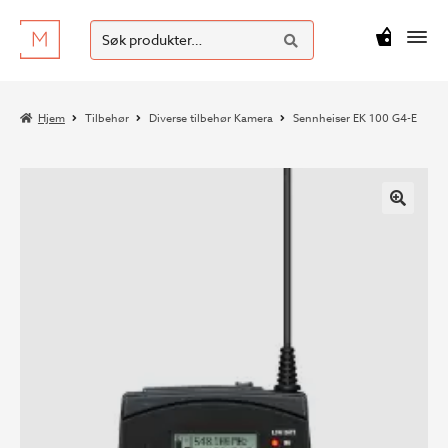
SØK
Hopp
Hopp
Søk
M
kr
0
til
til
etter:
navigasjon
innhold
Hjem
Tilbehør
Diverse tilbehør Kamera
Sennheiser EK 100 G4-E