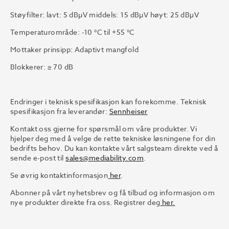
Støyfilter: lavt: 5 dBµV middels: 15 dBµV høyt: 25 dBμV
Temperaturområde: -10 °C til +55 °C
Mottaker prinsipp: Adaptivt mangfold
Blokkerer: ≥ 70 dB
Endringer i teknisk spesifikasjon kan forekomme. Teknisk
spesifikasjon fra leverandør:
Sennheiser
Kontakt oss gjerne for spørsmål om våre produkter. Vi
hjelper deg med å velge de rette tekniske løsningene for din
bedrifts behov. Du kan kontakte vårt salgsteam direkte ved å
sende e-post til
sales@mediability.com
.
Se øvrig kontaktinformasjon
her
.
Abonner på vårt nyhetsbrev og få tilbud og informasjon om
nye produkter direkte fra oss. Registrer deg
her.