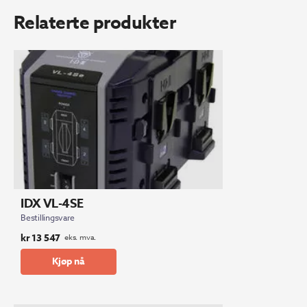
Relaterte produkter
IDX VL-4SE
Bestillingsvare
kr
13 547
eks. mva.
Kjøp nå