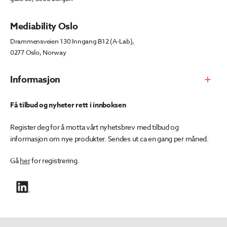
Mediability Oslo
Drammensveien 130 Inngang B12 (A-Lab),
0277 Oslo, Norway
Informasjon
Få tilbud og nyheter rett i innboksen
Register deg for å motta vårt nyhetsbrev med tilbud og
informasjon om nye produkter. Sendes ut ca en gang per måned.
Gå
her
for registrering.