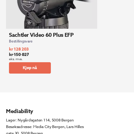
Sachtler Video 60 Plus EFP
Bestillingsvare
kr
128 203
kr
150 827
Opprinnelig
Nåværende
eks. mva.
pris
pris
Kjøp nå
var:
er:
kr 150
kr 128
827.
203.
Mediability
Lager: Nygårdsgaten 114, 5008 Bergen
Besøksadresse: Media City Bergen, Lars Hilles
gate 30, 5008 Bergen