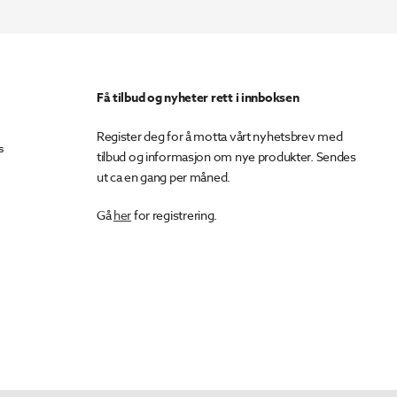
827.
203.
Få tilbud og nyheter rett i innboksen
Register deg for å motta vårt nyhetsbrev med
s
tilbud og informasjon om nye produkter. Sendes
ut ca en gang per måned.
Gå
her
for registrering.