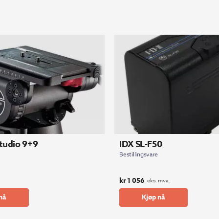
Studio 9+9
IDX SL-F50
Bestillingsvare
kr
1 056
eks. mva.
nå
Kjøp nå