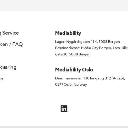
 Service
Mediability
Lager: Nygårdsgaten 114, 5008 Bergen
ken / FAQ
Besøksadresse: Media City Bergen, Lars Hille
gate 30, 5008 Bergen
klæring
Mediability Oslo
en
Drammensveien 130 Inngang B12 (A-Lab),
0277 Oslo, Norway