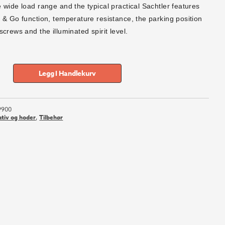
60.
416.
wide load range and the typical practical Sachtler features
 & Go function, temperature resistance, the parking position
crews and the illuminated spirit level.
Legg I Handlekurv
9900
ativ og hoder
,
Tilbehør