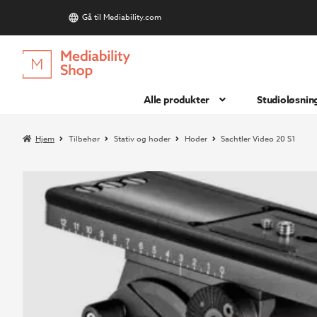
Gå til Mediability.com
S
Hopp
Hopp
til
til
navigasjon
innhold
Alle produkter
Studioløsnin
Hjem
Tilbehør
Stativ og hoder
Hoder
Sachtler Video 20 S1