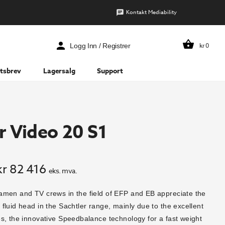
Kontakt Mediability
kr
0
Logg Inn / Registrer
tsbrev
Lagersalg
Support
r Video 20 S1
pprinnelig
Nåværende
kr
82 416
eks. mva.
ris
pris
men and TV crews in the field of EFP and EB appreciate the
ar:
er:
luid head in the Sachtler range, mainly due to the excellent
r 96
kr 82
s, the innovative Speedbalance technology for a fast weight