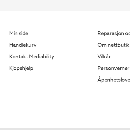
827.
203.
Min side
Reparasjon og
Handlekurv
Om nettbutik
Kontakt Mediability
Vilkår
Kjøpshjelp
Personverner
Åpenhetslov