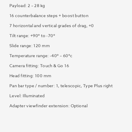
Payload:
2
–
28 kg
16 counterbalance steps + boost button
7 horizontal and vertical grades of drag, +0
Tilt range: +90º to -70º
Slide range:
120 mm
Temperature range:
-40º
–
60ºc
Camera fitting: Touch & Go 16
Head fitting: 100 mm
Pan bar type / number: 1, telescopic, Type Plus right
Level: Illuminated
Adapter viewfinder extension: Optional