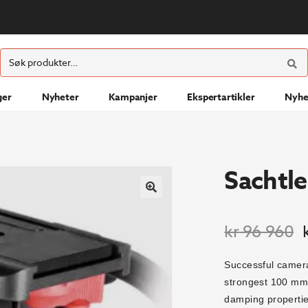
ØK
Søk
etter:
ger
Nyheter
Kampanjer
Ekspertartikler
Nyhe
Sachtle
O
kr
96 960
p
Successful camera
v
strongest 100 mm f
k
damping propertie