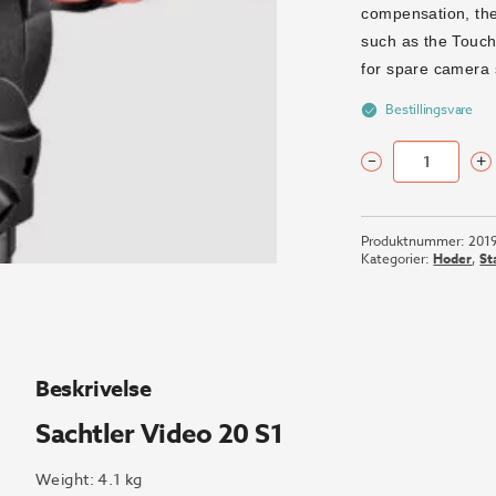
9
compensation, the 
such as the Touch
for spare camera s
Bestillingsvare
–
+
Sachtler
Video
20
Produktnummer:
201
S1
Kategorier:
Hoder
,
St
antall
Beskrivelse
Sachtler Video 20 S1
Weight:
4.1 kg