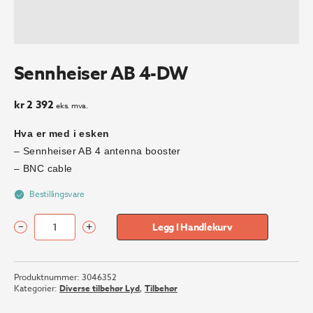
Sennheiser AB 4-DW
kr
2 392
eks. mva.
Hva er med i esken
– Sennheiser AB 4 antenna booster
– BNC cable
Bestillingsvare
–
+
Legg I Handlekurv
Sennheiser
AB
4-
Produktnummer:
3046352
DW
Kategorier:
Diverse tilbehør Lyd
,
Tilbehør
antall