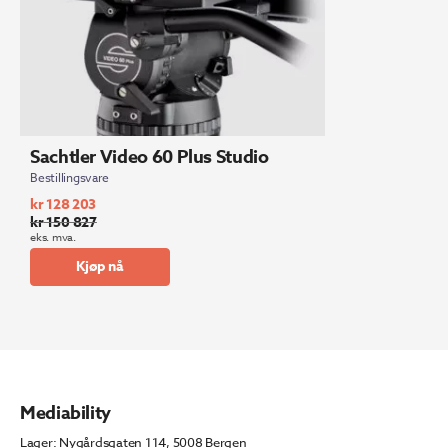
Sachtler Video 60 Plus Studio
Bestillingsvare
kr
128 203
kr
150 827
Opprinnelig
Nåværende
eks. mva.
pris
pris
Kjøp nå
var:
er:
kr 150
kr 128
827.
203.
Mediability
Lager: Nygårdsgaten 114, 5008 Bergen