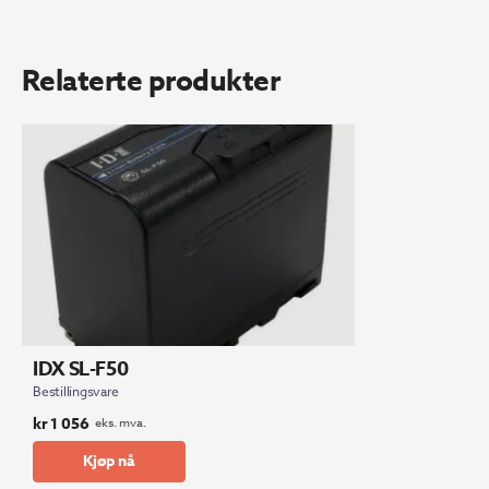
Relaterte produkter
IDX SL-F50
Bestillingsvare
kr
1 056
eks. mva.
Kjøp nå