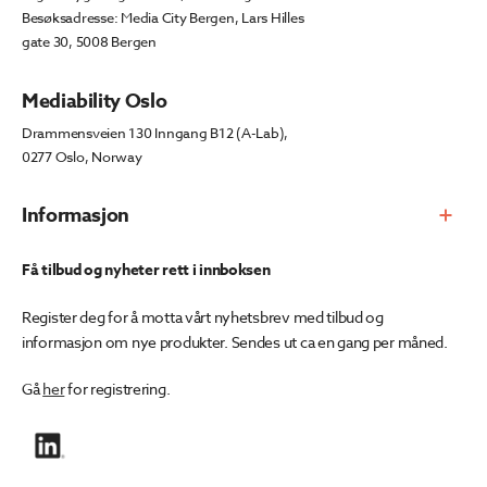
Besøksadresse: Media City Bergen, Lars Hilles
gate 30, 5008 Bergen
Mediability Oslo
Drammensveien 130 Inngang B12 (A-Lab),
0277 Oslo, Norway
Informasjon
Få tilbud og nyheter rett i innboksen
Register deg for å motta vårt nyhetsbrev med tilbud og
informasjon om nye produkter. Sendes ut ca en gang per måned.
Gå
her
for registrering.