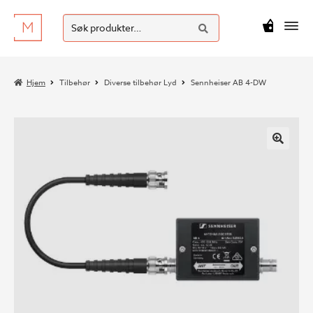
SØK
Hopp
Hopp
Søk
M
kr
0
til
til
etter:
navigasjon
innhold
Hjem
Tilbehør
Diverse tilbehør Lyd
Sennheiser AB 4-DW