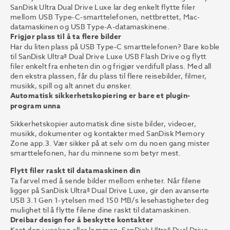
SanDisk Ultra Dual Drive Luxe lar deg enkelt flytte filer
mellom USB Type-C-smarttelefonen, nettbrettet, Mac-
datamaskinen og USB Type-A-datamaskinene.
Frigjør plass til å ta flere bilder
Har du liten plass på USB Type-C smarttelefonen? Bare koble
til SanDisk Ultra® Dual Drive Luxe USB Flash Drive og flytt
filer enkelt fra enheten din og frigjør verdifull plass. Med all
den ekstra plassen, får du plass til flere reisebilder, filmer,
musikk, spill og alt annet du ønsker.
Automatisk sikkerhetskopiering er bare et plugin-
program unna
Sikkerhetskopier automatisk dine siste bilder, videoer,
musikk, dokumenter og kontakter med SanDisk Memory
Zone app.3. Vær sikker på at selv om du noen gang mister
smarttelefonen, har du minnene som betyr mest.
Flytt filer raskt til datamaskinen din
Ta farvel med å sende bilder mellom enheter. Når filene
ligger på SanDisk Ultra® Dual Drive Luxe, gir den avanserte
USB 3.1 Gen 1-ytelsen med 150 MB/s lesehastigheter deg
mulighet til å flytte filene dine raskt til datamaskinen.
Dreibar design for å beskytte kontakter
Kast den i vesken eller lommen. SanDisk Ultra® Dual Drive