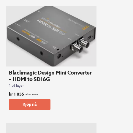
Blackmagic Design Mini Converter
– HDMI to SDI 6G
1 på lager
kr
1 855
eks. mva.
Kjøp nå