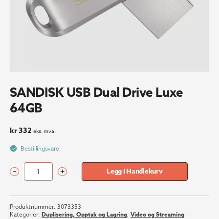
SANDISK USB Dual Drive Luxe
64GB
kr
332
eks. mva.
Bestillingsvare
–
+
Legg I Handlekurv
SANDISK
USB
Dual
Produktnummer:
3073353
Drive
Kategorier:
Duplisering, Opptak og Lagring
,
Video og Streaming