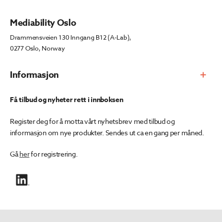
Mediability Oslo
Drammensveien 130 Inngang B12 (A-Lab),
0277 Oslo, Norway
Informasjon
Få tilbud og nyheter rett i innboksen
Register deg for å motta vårt nyhetsbrev med tilbud og
informasjon om nye produkter. Sendes ut ca en gang per måned.
Gå
her
for registrering.