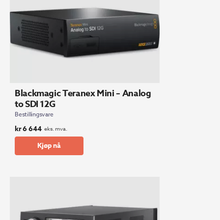
Blackmagic Teranex Mini – Analog
to SDI 12G
Bestillingsvare
kr
6 644
eks. mva.
Kjøp nå