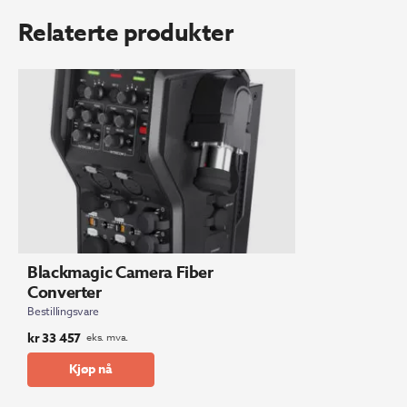
Relaterte produkter
Blackmagic Camera Fiber
Converter
Bestillingsvare
kr
33 457
eks. mva.
Kjøp nå