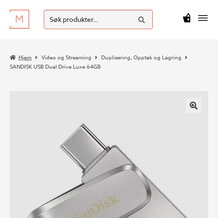
SØK
Hopp
Hopp
Søk
M
kr
0
til
til
etter:
navigasjon
innhold
Hjem
Video og Streaming
Duplisering, Opptak og Lagring
SANDISK USB Dual Drive Luxe 64GB