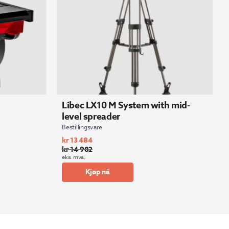
Libec LX10 M System with mid-
level spreader
Bestillingsvare
kr
13 484
kr
14 982
Opprinnelig
Nåværende
eks. mva.
pris
pris
Kjøp nå
var:
er:
kr 14
kr 13
982.
484.