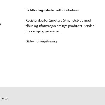
Få tilbud og nyheter rett i innboksen
Register deg for å motta vårt nyhetsbrev med
s
tilbud og informasjon om nye produkter. Sendes
ut ca en gang per måned.
Gå
her
for registrering.
439MVA