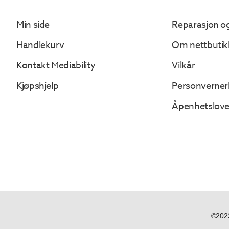
Min side
Reparasjon og
Handlekurv
Om nettbutik
Kontakt Mediability
Vilkår
Kjøpshjelp
Personverner
Åpenhetslov
©2023