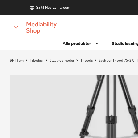
Gå til Mediability.com
S
Hopp
Hopp
til
til
navigasjon
innhold
Alle produkter
Studioløsnin
Hjem
Tilbehør
Stativ og hoder
Tripods
Sachtler Tripod 75/2 CF 