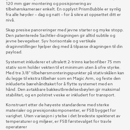
120 mm gjør montering og posisjonering av
tilbehørskameraer enkelt. En opplyst PrismBubble er synlig
fra alle høyder – dag og natt – for å sikre at oppsettet ditt er
nivå.
Skap presise panoreringer med jevne starter og myke stopp.
Den patenterede Sachtler-dragningen gir alltid subtile og
jevne bevegelser. Syv horisontale og vertikale
draginnstillinger hjelper deg med å tilpasse dragningen til din
payload.
Systemet inkluderer et ultralett 2-trinns karbonfiber 75 mm
stativ som holder vekten til et minimum uten å ofre styrke.
Med tre 3/8” tilbehørsmonteringspunkter på stativskålen kan
du legge til ekstra tilbehør som en Magic Arm, og feste den
inkluderte bærehåndtaket for å flytte systemet med en
hånd. Den avtakbare bakkeutbredelsesbøylen gir maksimal
stabilitet, og en polstret veske er inkludert for transport.
Konstruert etter de høyeste standardene med sterke
materialer og presisjonskomponenter, er FSB bygget for
varighet. Uten variasjon i ytelse i det bredeste spekteret av
temperaturer og miljøer, er FSB førstevalget for travle
operatører