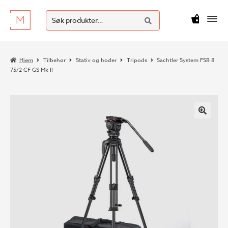
SØK
Hopp
Hopp
Søk
M
kr
0
til
til
etter:
navigasjon
innhold
Hjem
Tilbehør
Stativ og hoder
Tripods
Sachtler System FSB 8
75/2 CF GS Mk II