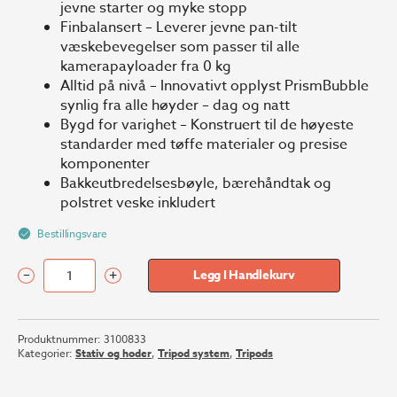
jevne starter og myke stopp
Finbalansert – Leverer jevne pan-tilt
væskebevegelser som passer til alle
kamerapayloader fra 0 kg
Alltid på nivå – Innovativt opplyst PrismBubble
synlig fra alle høyder – dag og natt
Bygd for varighet – Konstruert til de høyeste
standarder med tøffe materialer og presise
komponenter
Bakkeutbredelsesbøyle, bærehåndtak og
polstret veske inkludert
Bestillingsvare
–
+
Legg I Handlekurv
Sachtler
System
FSB
Produktnummer:
3100833
8
Kategorier:
Stativ og hoder
,
Tripod system
,
Tripods
75/2
CF