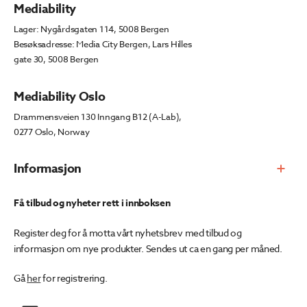
Mediability
Lager: Nygårdsgaten 114, 5008 Bergen
Besøksadresse: Media City Bergen, Lars Hilles
gate 30, 5008 Bergen
Mediability Oslo
Drammensveien 130 Inngang B12 (A-Lab),
0277 Oslo, Norway
Informasjon
Få tilbud og nyheter rett i innboksen
Register deg for å motta vårt nyhetsbrev med tilbud og
informasjon om nye produkter. Sendes ut ca en gang per måned.
Gå
her
for registrering.