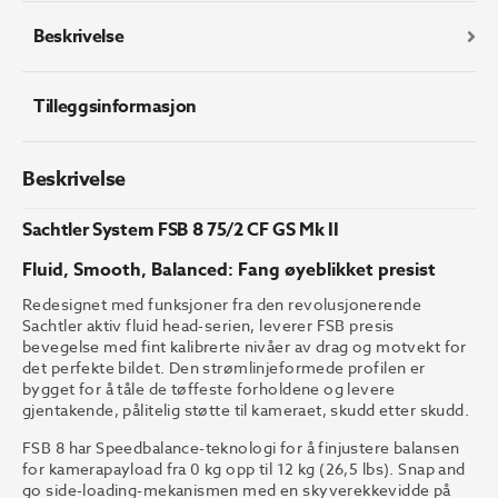
GS
Mk
Beskrivelse
II
antall
Tilleggsinformasjon
Beskrivelse
Sachtler System FSB 8 75/2 CF GS Mk II
Fluid, Smooth, Balanced: Fang øyeblikket presist
Redesignet med funksjoner fra den revolusjonerende
Sachtler aktiv fluid head-serien, leverer FSB presis
bevegelse med fint kalibrerte nivåer av drag og motvekt for
det perfekte bildet. Den strømlinjeformede profilen er
bygget for å tåle de tøffeste forholdene og levere
gjentakende, pålitelig støtte til kameraet, skudd etter skudd.
FSB 8 har Speedbalance-teknologi for å finjustere balansen
for kamerapayload fra 0 kg opp til 12 kg (26,5 lbs). Snap and
go side-loading-mekanismen med en skyverekkevidde på