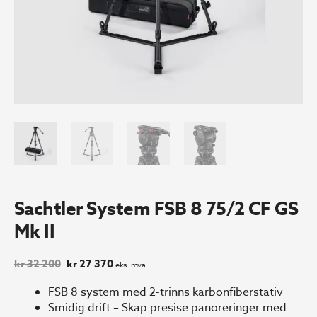
Sachtler System FSB 8 75/2 CF GS
Mk II
Opprinnelig
Nåværende
kr
32 200
kr
27 370
eks. mva.
pris
pris
var:
er:
FSB 8 system med 2-trinns karbonfiberstativ
kr 32
kr 27
Smidig drift – Skap presise panoreringer med
200.
370.