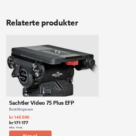
Relaterte produkter
Sachtler Video 75 Plus EFP
Bestillingsvare
kr
145 500
kr
171 177
Opprinnelig
Nåværende
eks. mva.
pris
pris