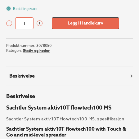
Bestillingsvare
–
+
Legg I Handlekurv
Sachtler
System
aktiv10T
Produktnummer:
3078050
flowtech100
Kategori:
Stativ og hoder
MS
antall
Beskrivelse
Beskrivelse
Sachtler System aktiv10T flowtech100 MS
Sachtler System aktiv10T flowtech100 MS, spesifikasjon:
Sachtler System aktiv10T flowtech100 with Touch &
Go and mid-level spreader