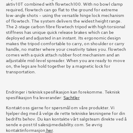
aktiv10T combined with flowtech100. With no bowl clamp
required, flowtech can go flat to the ground for extreme
low-angle shots – using the versatile hinge lock mechanism
of flowtech. The system delivers the widest height range.
The 2-stage carbon fibre flowtech tripod with high torsional
stiffness has unique quick release brakes which can be
deployed and adjusted in an instant. Its ergonomic design
makes the tripod comfortable to carry, on shoulder or carry
handle, no matter where your creativity takes you. flowtech
comes with a quick attach rubber foot mechanism and an
adjustable mid-level spreader. When you are ready to move
on, the legs are hold together by a magnetic lock for
transportation.
Endringer i teknisk spesifikasjon kan forekomme. Teknisk
spesifikasjon fra leverandør:
Sachtler
Kontakt oss gjerne for spørsmål om våre produkter. Vi
hjelper deg med å velge de rette tekniske løsningene for din
bedrifts behov. Du kan kontakte vårt salgsteam direkte ved å
sende e-post til
sales@mediability.com.
Se øvrig
kontaktinformasjon
her
.