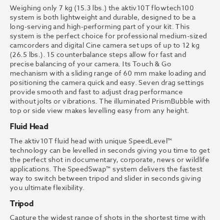
Weighing only 7 kg (15.3 lbs.) the aktiv10T flowtech100
system is both lightweight and durable, designed to be a
long-serving and high-performing part of your kit. This
system is the perfect choice for professional medium-sized
camcorders and digital Cine camera set ups of up to 12 kg
(26.5 lbs.). 15 counterbalance steps allow for fast and
precise balancing of your camera. Its Touch & Go
mechanism with a sliding range of 60 mm make loading and
positioning the camera quick and easy. Seven drag settings
provide smooth and fast to adjust drag performance
without jolts or vibrations. The illuminated PrismBubble with
top or side view makes levelling easy from any height.
Fluid Head
The aktiv10T fluid head with unique SpeedLevel™
technology can be levelled in seconds giving you time to get
the perfect shot in documentary, corporate, news or wildlife
applications. The SpeedSwap™ system delivers the fastest
way to switch between tripod and slider in seconds giving
you ultimate flexibility.
Tripod
Capture the widest range of shots in the shortest time with