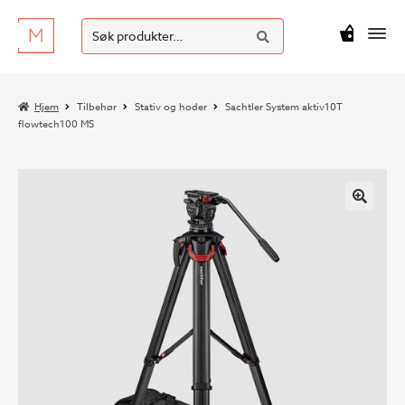
SØK
Hopp
Hopp
Søk
M
kr
0
til
til
etter:
navigasjon
innhold
Hjem
Tilbehør
Stativ og hoder
Sachtler System aktiv10T
flowtech100 MS