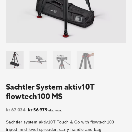
Sachtler System aktiv10T
flowtech100 MS
Opprinnelig
Nåværende
kr
67 034
kr
56 979
eks. mva.
pris
pris
var:
er:
Sachtler system aktiv10T Touch & Go with flowtech100
kr 67
kr 56
tripod, mid-level spreader, carry handle and bag
034.
979.