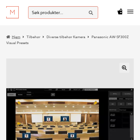
SØK
Hopp
Hopp
Søk
M
kr
0
til
til
etter:
navigasjon
innhold
Hjem
Tilbehør
Diverse tilbehør Kamera
Panasonic AW-SF300Z
Visual Presets