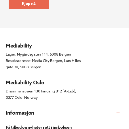
Kjøp nå
var:
er:
kr 131
kr 111
674.
923.
Mediability
Lager: Nygårdsgaten 114, 5008 Bergen
Besøksadresse: Media City Bergen, Lars Hilles
gate 30, 5008 Bergen
Mediability Oslo
Drammensveien 130 Inngang B12 (A-Lab),
0277 Oslo, Norway
Informasjon
Få tilbud og nyheter rett i innboksen