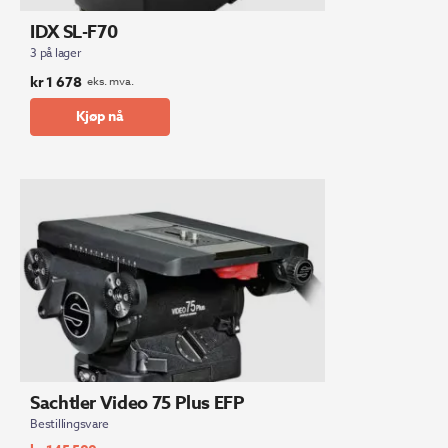
IDX SL-F70
3 på lager
kr
1 678
eks. mva.
Kjøp nå
Sachtler Video 75 Plus EFP
Bestillingsvare