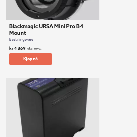
Blackmagic URSA Mini Pro B4
Mount
Bestillingsvare
kr
4 369
eks. mva.
Kjøp nå