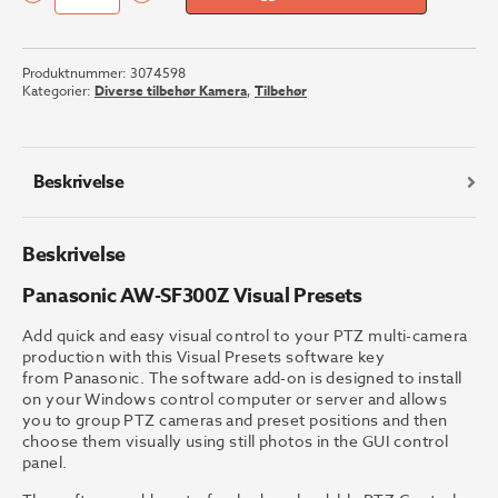
Panasonic
AW-
SF300Z
Produktnummer:
3074598
Visual
Kategorier:
Diverse tilbehør Kamera
,
Tilbehør
Presets
antall
Beskrivelse
Beskrivelse
Panasonic AW-SF300Z Visual Presets
Add quick and easy visual control to your PTZ multi-camera
production with this Visual Presets software key
from Panasonic. The software add-on is designed to install
on your Windows control computer or server and allows
you to group PTZ cameras and preset positions and then
choose them visually using still photos in the GUI control
panel.