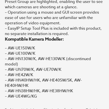
Preset Group are highlighted, enabling the user to see
which cameras are shooting at a glance.
– Operation using a mouse and GUI screen provides
ease of use for users who are unfamiliar with the
operation of video equipment.
– EasyIP Setup Tool Plus is included with this product,
no separate installation is required.
Kompatible Kamera Modeller:
– AW-UE150W/K
– AW-UE100W/K
– AW-HN130W/K, AW-HE130W/K (discontinued
model)
– AW-UN70W/K, AW-UE70W/K
– AW-HE42W/K
– AW-HN40HW/HK, AW-HE40SW/SK, AW-
HE40HW/HK
– AW-HN38HW/HK, AW-HE38HW/HK
– AW-UE4WG/KG