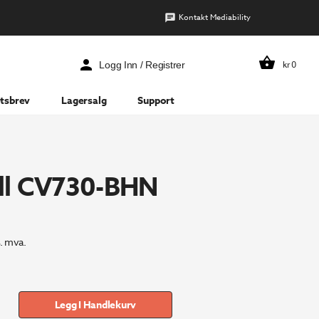
Kontakt Mediability
kr
0
Logg Inn / Registrer
tsbrev
Lagersalg
Support
ll CV730-BHN
. mva.
Legg I Handlekurv