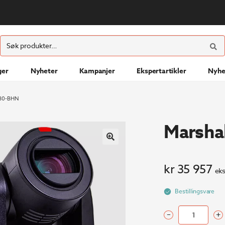
ØK
Søk
etter:
ger
Nyheter
Kampanjer
Ekspertartikler
Nyhe
730-BHN
Marsha
kr
35 957
eks
Bestillingsvare
–
+
Marshall