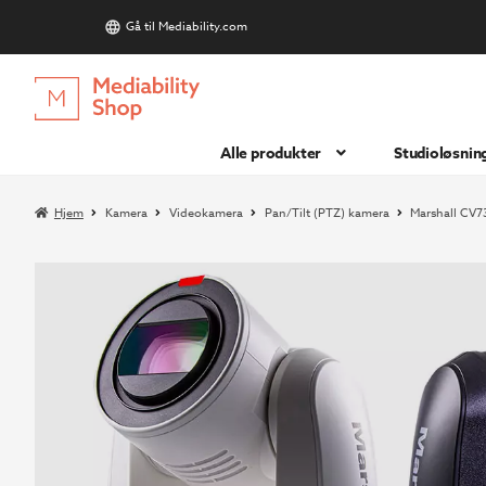
Gå til Mediability.com
S
Hopp
Hopp
til
til
navigasjon
innhold
Alle produkter
Studioløsnin
Hjem
Kamera
Videokamera
Pan/Tilt (PTZ) kamera
Marshall CV