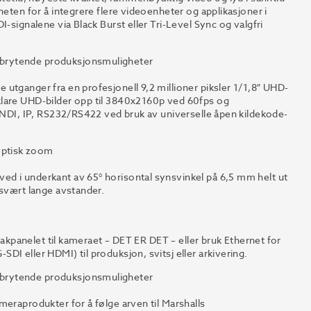
heten for å integrere flere videoenheter og applikasjoner i
-signalene via Black Burst eller Tri-Level Sync og valgfri
ebrytende produksjonsmuligheter
utganger fra en profesjonell 9,2 millioner piksler 1/1,8″ UHD-
klare UHD-bilder opp til 3840x2160p ved 60fps og
m NDI, IP, RS232/RS422 ved bruk av universelle åpen kildekode-
optisk zoom
d i underkant av 65° horisontal synsvinkel på 6,5 mm helt ut
 svært lange avstander.
 bakpanelet til kameraet – DET ER DET – eller bruk Ethernet for
I eller HDMI) til produksjon, svitsj eller arkivering.
ebrytende produksjonsmuligheter
meraprodukter for å følge arven til Marshalls