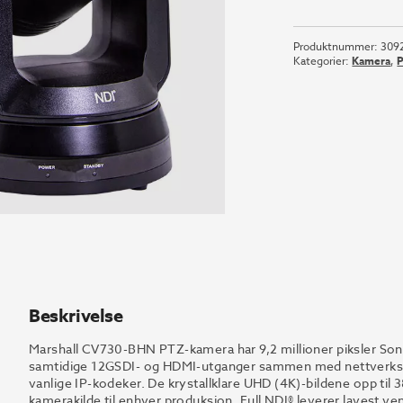
CV730-
BHN
Produktnummer:
309
antall
Kategorier:
Kamera
,
P
Beskrivelse
Marshall CV730-BHN PTZ-kamera har 9,2 millioner piksler So
samtidige 12GSDI- og HDMI-utganger sammen med nettverksba
vanlige IP-kodeker. De krystallklare UHD (4K)-bildene opp til 
kamerakilde til enhver produksjon. Full NDI® leverer lavest ve