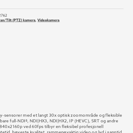
2762
an/Tilt (PTZ) kamera
,
Videokamera
ny-sensorer med et langt 30x optisk zoomområde og fleksible
re full-NDI®, NDI|HX3, NDI|HX2, IP (HEVC), SRT og andre
3840x2160p ved 60fps tilbyr en fleksibel profesjonell
ntetid, høyeste kvalitet, rammenøyaktig video og lyd i sanntid