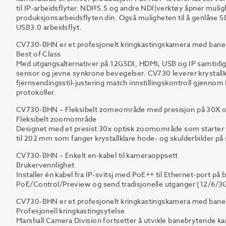
til IP-arbeidsflyter. NDI®5.5 og andre NDI|verktøy åpner mulig
produksjonsarbeidsflyten din. Også muligheten til å genlåse SDI
USB3.0 arbeidsflyt.
CV730-BHN er et profesjonelt kringkastingskamera med ban
Best of Class
Med utgangsalternativer på 12GSDI, HDMI, USB og IP samtidige 
sensor og jevne synkrone bevegelser. CV730 leverer krystall
fjernsendingsstil-justering match innstillingskontroll gjenno
protokoller.
CV730-BHN – Fleksibelt zomeområde med presisjon på 30X 
Fleksibelt zoomområde
Designet med et presist 30x optisk zoomområde som starter ve
til 202 mm som fanger krystallklare hode- og skulderbilder på
CV730-BHN – Enkelt en-kabel til kameraoppsett
Brukervennlighet
Installer én kabel fra IP-svitsj med PoE++ til Ethernet-port på
PoE/Control/Preview og send tradisjonelle utganger (12/6/3G-SD
CV730-BHN er et profesjonelt kringkastingskamera med ban
Profesjonell kringkastingsytelse
Marshall Camera Division fortsetter å utvikle banebrytende ka