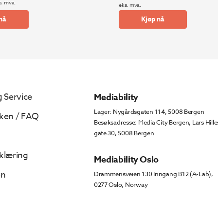
Opprinnelig
Nåværende
s. mva.
eks. mva.
pris
pris
nå
Kjøp nå
var:
er:
kr 79
kr 73
555.
191.
 Service
Mediability
Lager: Nygårdsgaten 114, 5008 Bergen
ken / FAQ
Besøksadresse: Media City Bergen, Lars Hille
gate 30, 5008 Bergen
klæring
Mediability Oslo
en
Drammensveien 130 Inngang B12 (A-Lab),
0277 Oslo, Norway