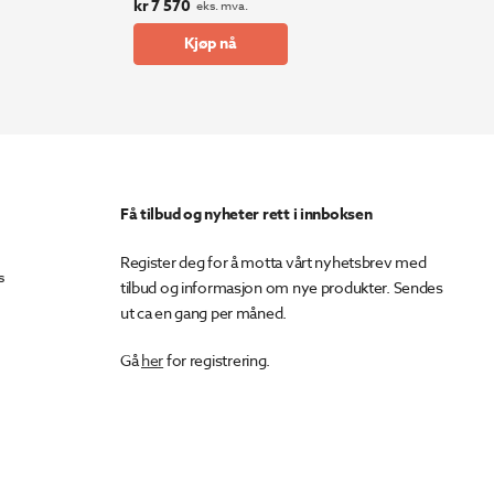
kr
7 570
eks. mva.
Kjøp nå
Få tilbud og nyheter rett i innboksen
Register deg for å motta vårt nyhetsbrev med
s
tilbud og informasjon om nye produkter. Sendes
ut ca en gang per måned.
Gå
her
for registrering.