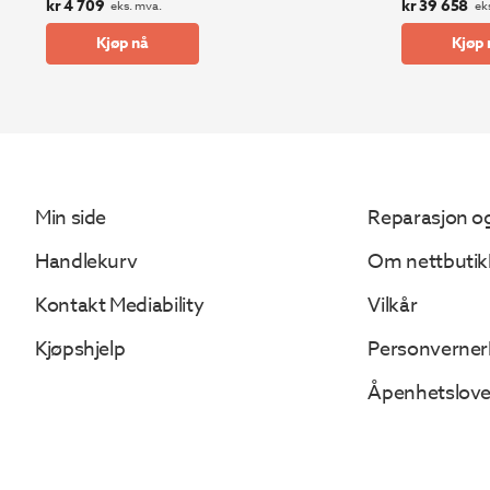
kr
4 709
kr
39 658
eks. mva.
ek
Kjøp nå
Kjøp 
Min side
Reparasjon og
Handlekurv
Om nettbutik
Kontakt Mediability
Vilkår
Kjøpshjelp
Personverner
Åpenhetslov