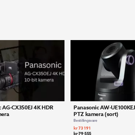
c AG-CX350EJ 4K HDR
Panasonic AW-UE100KEJ
mera
PTZ kamera (sort)
Bestillingsvare
kr
73 191
kr
79 555