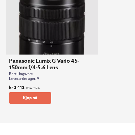
Panasonic Lumix G Vario 45-
150mm f/4-5.6 Lens
Bestillingsvare
Leverandørlager: 9
kr
2 412
eks. mva.
Kjøp nå