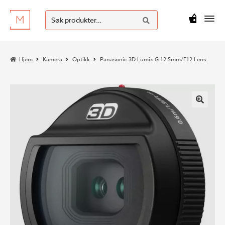
SØK
Hopp
Hopp
Søk
M
kr
0
til
til
etter:
navigasjon
innhold
Hjem
Kamera
Optikk
Panasonic 3D Lumix G 12.5mm/F12 Lens