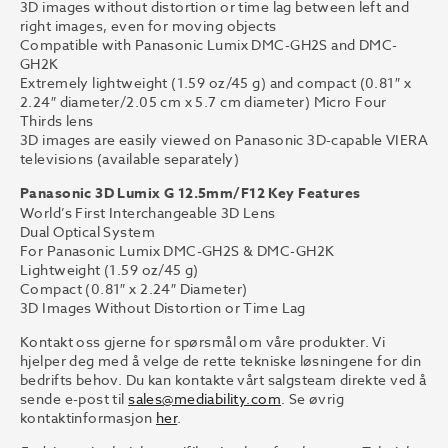
3D images without distortion or time lag between left and
right images, even for moving objects
Compatible with Panasonic Lumix DMC-GH2S and DMC-
GH2K
Extremely lightweight (1.59 oz/45 g) and compact (0.81″ x
2.24″ diameter/2.05 cm x 5.7 cm diameter) Micro Four
Thirds lens
3D images are easily viewed on Panasonic 3D-capable VIERA
televisions (available separately)
Panasonic 3D Lumix G 12.5mm/F12 Key Features
World’s First Interchangeable 3D Lens
Dual Optical System
For Panasonic Lumix DMC-GH2S & DMC-GH2K
Lightweight (1.59 oz/45 g)
Compact (0.81″ x 2.24″ Diameter)
3D Images Without Distortion or Time Lag
Kontakt oss gjerne for spørsmål om våre produkter. Vi
hjelper deg med å velge de rette tekniske løsningene for din
bedrifts behov. Du kan kontakte vårt salgsteam direkte ved å
sende e-post til
sales@mediability.com
. Se øvrig
kontaktinformasjon
her
.