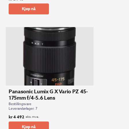
Kjøp nå
Panasonic Lumix G X Vario PZ 45-
175mm f/4-5.6 Lens
Bestillingsvare
Leverandørlager: 7
kr
4 492
eks. mva.
Kjøp nå