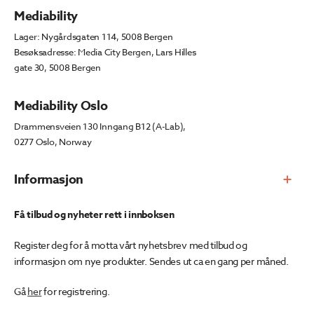
Mediability
Lager: Nygårdsgaten 114, 5008 Bergen
Besøksadresse: Media City Bergen, Lars Hilles
gate 30, 5008 Bergen
Mediability Oslo
Drammensveien 130 Inngang B12 (A-Lab),
0277 Oslo, Norway
Informasjon
Få tilbud og nyheter rett i innboksen
Register deg for å motta vårt nyhetsbrev med tilbud og
informasjon om nye produkter. Sendes ut ca en gang per måned.
Gå
her
for registrering.