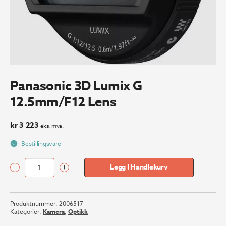
Panasonic 3D Lumix G
12.5mm/F12 Lens
kr
3 223
eks. mva.
Bestillingsvare
–
+
Legg I Handlekurv
Panasonic
3D
Lumix
Produktnummer:
2006517
G
Kategorier:
Kamera
,
Optikk
12.5mm/F12