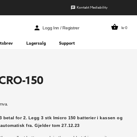
Kontakt Mediability
kr
0
Logg Inn / Registrer
tsbrev
Lagersalg
Support
ICRO-150
 mva.
 betal for 2. Legg 3 stk Imicro 150 batterier i kassen og
 automatisk fra. Gjelder tom 27.12.23