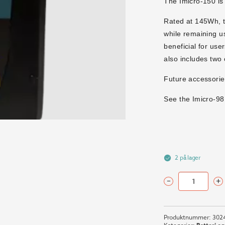
The Imicro-150 is 
Rated at 145Wh, t
while remaining us
beneficial for us
also includes two
Future accessorie
See the Imicro-9
2 på lager
–
+
IDX
IMICRO-
150
Produktnummer:
302
antall