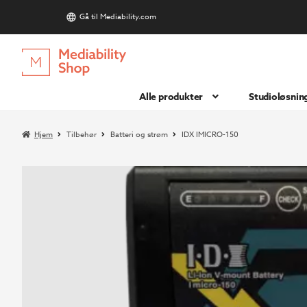
Gå til Mediability.com
S
Hopp
Hopp
til
til
navigasjon
innhold
Alle produkter
Studioløsnin
Hjem
Tilbehør
Batteri og strøm
IDX IMICRO-150