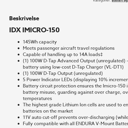
Kategorier:
Batteri o
Beskrivelse
IDX IMICRO-150
145Wh capacity
Meets passenger aircraft travel regulations
Capable of handling up to 14A loads‡
(1) 100W D-Tap Advanced Output (unregulated) – 
battery using low-cost D-Tap Charger (VL-DT1)
(1) 100W D-Tap Output (unregulated)
5 Power Indicator LEDs (displaying 10% incremen
Battery circuit protection ensures the Imicro-150
battery misuse, guarding against over charge, ov
temperatures
The highest grade Lithium Ion cells are used to en
batteries on the market
11V auto cut-off prevents over-discharging (while
Fully compatible with all ENDURA V-Mount Batter