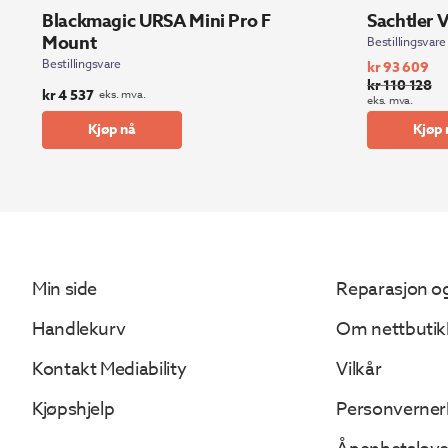
Blackmagic URSA Mini Pro F
Sachtler 
Mount
Bestillingsvare
Bestillingsvare
kr
93 609
kr
110 128
Opprinnelig
Nåværende
kr
4 537
eks. mva.
eks. mva.
pris
pris
Kjøp nå
Kjøp 
var:
er:
kr 110
kr 93
128.
609.
Min side
Reparasjon og
Handlekurv
Om nettbutik
Kontakt Mediability
Vilkår
Kjøpshjelp
Personverner