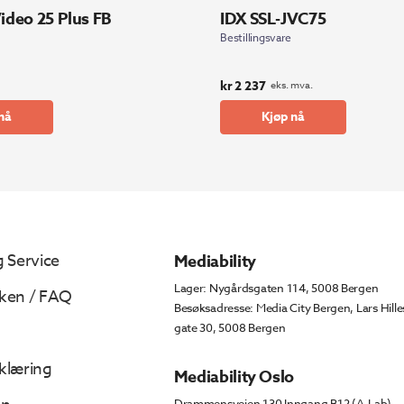
Video 25 Plus FB
IDX SSL-JVC75
Bestillingsvare
kr
2 237
eks. mva.
nå
Kjøp nå
 Service
Mediability
Lager: Nygårdsgaten 114, 5008 Bergen
ken / FAQ
Besøksadresse: Media City Bergen, Lars Hille
gate 30, 5008 Bergen
klæring
Mediability Oslo
Drammensveien 130 Inngang B12 (A-Lab),