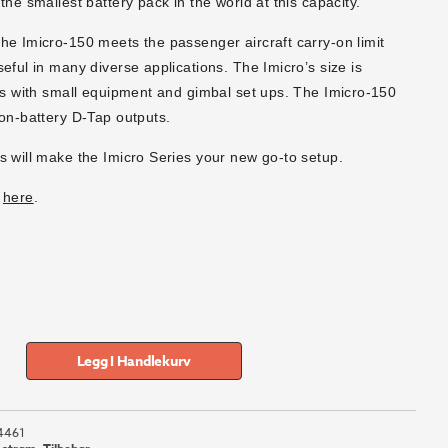
the smallest battery pack in the world at this capacity.
he Imicro-150 meets the passenger aircraft carry-on limit
eful in many diverse applications. The Imicro’s size is
ers with small equipment and gimbal set ups. The Imicro-150
 on-battery D-Tap outputs.
s will make the Imicro Series your new go-to setup.
8
here
.
Legg I Handlekurv
4461