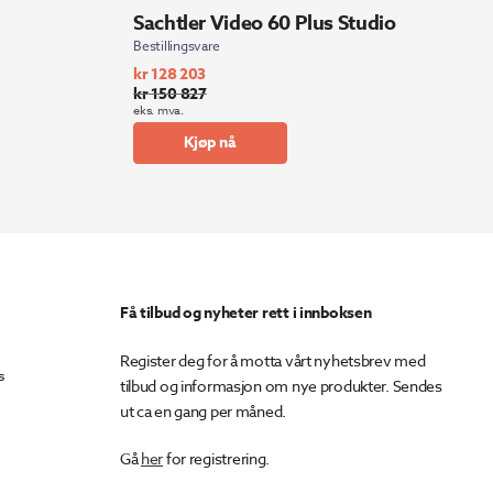
Sachtler Video 60 Plus Studio
Bestillingsvare
kr
128 203
kr
150 827
Opprinnelig
Nåværende
eks. mva.
pris
pris
Kjøp nå
var:
er:
kr 150
kr 128
827.
203.
Få tilbud og nyheter rett i innboksen
Register deg for å motta vårt nyhetsbrev med
s
tilbud og informasjon om nye produkter. Sendes
ut ca en gang per måned.
Gå
her
for registrering.