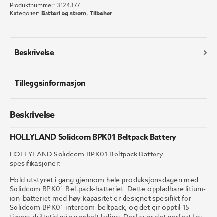
Produktnummer:
3124377
Beltpack
Kategorier:
Batteri og strøm
,
Tilbehør
Battery
antall
Beskrivelse
Tilleggsinformasjon
Beskrivelse
HOLLYLAND Solidcom BPK01 Beltpack Battery
HOLLYLAND Solidcom BPK01 Beltpack Battery
spesifikasjoner:
Hold utstyret i gang gjennom hele produksjonsdagen med
Solidcom BPK01 Beltpack-batteriet. Dette oppladbare litium-
ion-batteriet med høy kapasitet er designet spesifikt for
Solidcom BPK01 intercom-beltpack, og det gir opptil 15
timers driftstid på en enkelt lading. Derfor er det perfekt for