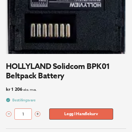
HOLLYLAND Solidcom BPK01
Beltpack Battery
kr
1 206
eks. mva.
Bestillingsvare
–
+
Legg I Handlekurv
HOLLYLAND
Solidcom
BPK01