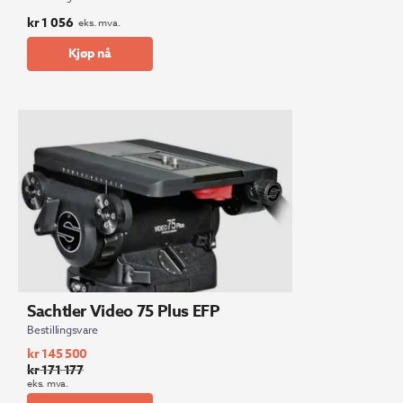
kr
1 056
eks. mva.
Kjøp nå
Sachtler Video 75 Plus EFP
Bestillingsvare
kr
145 500
kr
171 177
Opprinnelig
Nåværende
eks. mva.
pris
pris