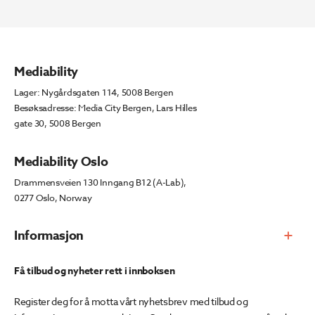
827.
203.
Mediability
Lager: Nygårdsgaten 114, 5008 Bergen
Besøksadresse: Media City Bergen, Lars Hilles
gate 30, 5008 Bergen
Mediability Oslo
Drammensveien 130 Inngang B12 (A-Lab),
0277 Oslo, Norway
Informasjon
Få tilbud og nyheter rett i innboksen
Register deg for å motta vårt nyhetsbrev med tilbud og