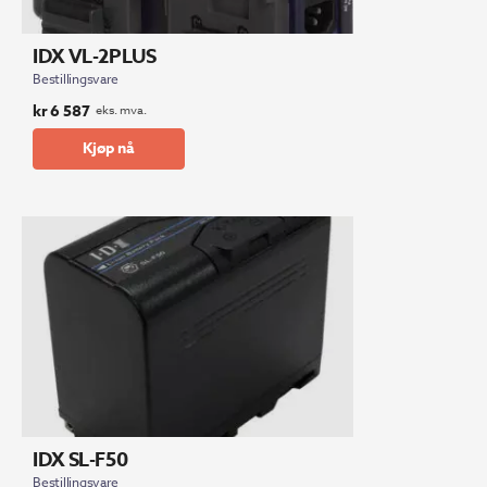
IDX VL-2PLUS
Bestillingsvare
kr
6 587
eks. mva.
Kjøp nå
IDX SL-F50
Bestillingsvare