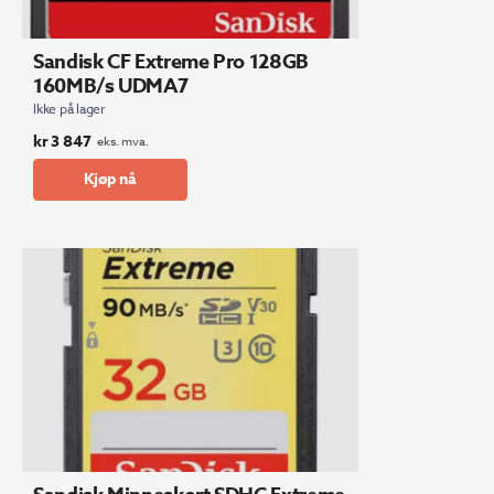
Sandisk CF Extreme Pro 128GB
160MB/s UDMA7
Ikke på lager
kr
3 847
eks. mva.
Kjøp nå