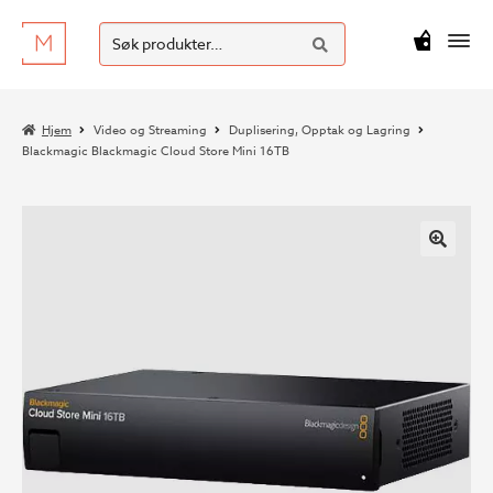
SØK
Hopp
Hopp
Søk
M
kr
0
til
til
etter:
navigasjon
innhold
Hjem
Video og Streaming
Duplisering, Opptak og Lagring
Blackmagic Blackmagic Cloud Store Mini 16TB