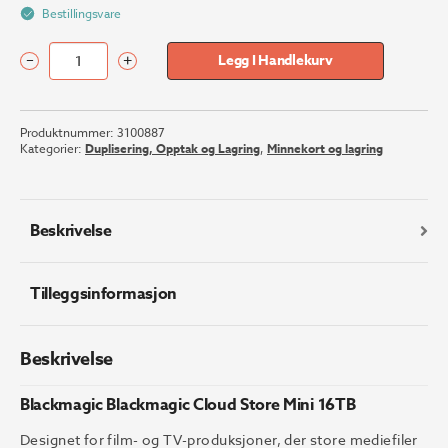
Bestillingsvare
–
+
Legg I Handlekurv
Blackmagic
Blackmagic
Cloud
Produktnummer:
3100887
Store
Kategorier:
Duplisering, Opptak og Lagring
,
Minnekort og lagring
Mini
16TB
antall
Beskrivelse
Tilleggsinformasjon
Beskrivelse
Blackmagic Blackmagic Cloud Store Mini 16TB
Designet for film- og TV-produksjoner, der store mediefiler