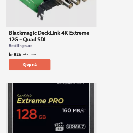
Blackmagic DeckLink 4K Extreme
12G – Quad SDI
Bestillingsvare
kr
826
eks. mva.
Kjøp nå