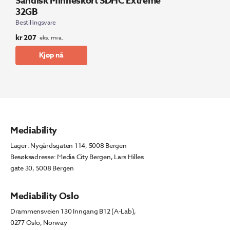
Sandisk Minneskort SDHC Extreme
32GB
Bestillingsvare
kr
207
eks. mva.
Kjøp nå
Mediability
Lager: Nygårdsgaten 114, 5008 Bergen
Besøksadresse: Media City Bergen, Lars Hilles
gate 30, 5008 Bergen
Mediability Oslo
Drammensveien 130 Inngang B12 (A-Lab),
0277 Oslo, Norway