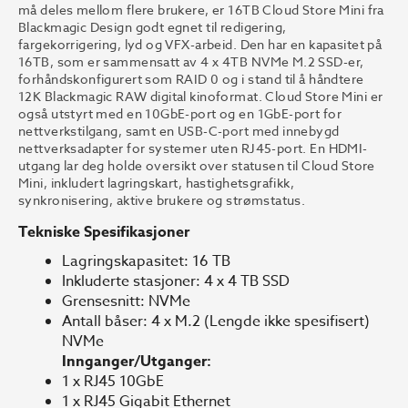
må deles mellom flere brukere, er 16TB Cloud Store Mini fra
Blackmagic Design godt egnet til redigering,
fargekorrigering, lyd og VFX-arbeid. Den har en kapasitet på
16TB, som er sammensatt av 4 x 4TB NVMe M.2 SSD-er,
forhåndskonfigurert som RAID 0 og i stand til å håndtere
12K Blackmagic RAW digital kinoformat. Cloud Store Mini er
også utstyrt med en 10GbE-port og en 1GbE-port for
nettverkstilgang, samt en USB-C-port med innebygd
nettverksadapter for systemer uten RJ45-port. En HDMI-
utgang lar deg holde oversikt over statusen til Cloud Store
Mini, inkludert lagringskart, hastighetsgrafikk,
synkronisering, aktive brukere og strømstatus.
Tekniske Spesifikasjoner
Lagringskapasitet: 16 TB
Inkluderte stasjoner: 4 x 4 TB SSD
Grensesnitt: NVMe
Antall båser: 4 x M.2 (Lengde ikke spesifisert)
NVMe
Innganger/Utganger:
1 x RJ45 10GbE
1 x RJ45 Gigabit Ethernet