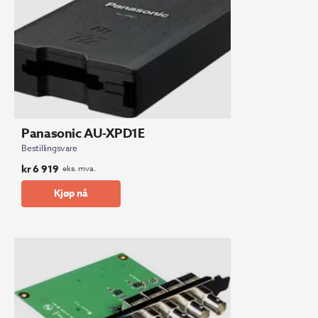
Panasonic AU-XPD1E
Bestillingsvare
kr
6 919
eks. mva.
Kjøp nå