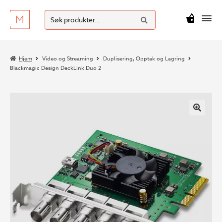
SØK
Hopp
Hopp
Søk
M
kr
0
til
til
etter:
navigasjon
innhold
Hjem
Video og Streaming
Duplisering, Opptak og Lagring
Blackmagic Design DeckLink Duo 2