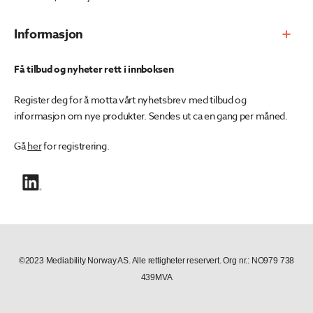
Informasjon
Få tilbud og nyheter rett i innboksen
Register deg for å motta vårt nyhetsbrev med tilbud og
informasjon om nye produkter. Sendes ut ca en gang per måned.
Gå
her
for registrering.
©2023 Mediability Norway AS. Alle rettigheter reservert. Org nr.: NO979 738
439MVA