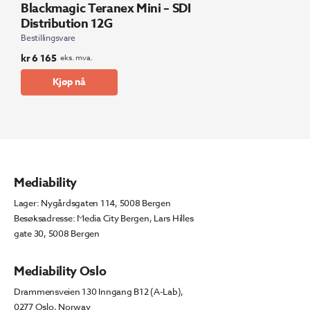
Blackmagic Teranex Mini – SDI
Distribution 12G
Bestillingsvare
kr
6 165
eks. mva.
Kjøp nå
Mediability
Lager: Nygårdsgaten 114, 5008 Bergen
Besøksadresse: Media City Bergen, Lars Hilles
gate 30, 5008 Bergen
Mediability Oslo
Drammensveien 130 Inngang B12 (A-Lab),
0277 Oslo, Norway