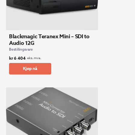
Blackmagic Teranex Mini – SDI to
Audio 12G
Bestillingsvare
kr
6 404
eks. mva.
Kjøp nå