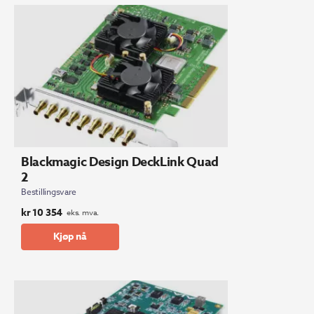
Blackmagic Design DeckLink Quad
2
Bestillingsvare
kr
10 354
eks. mva.
Kjøp nå