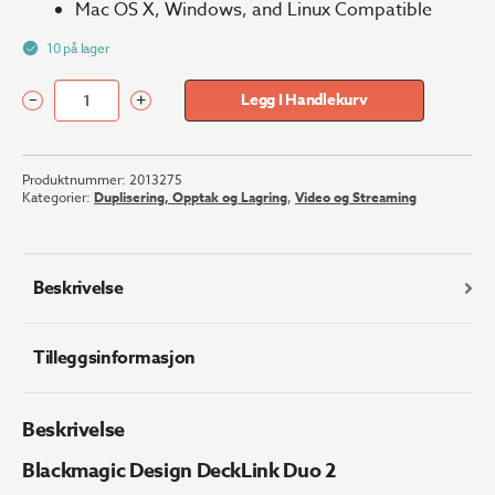
Mac OS X, Windows, and Linux Compatible
10 på lager
–
+
Legg I Handlekurv
Blackmagic
Design
DeckLink
Produktnummer:
2013275
Duo
Kategorier:
Duplisering, Opptak og Lagring
,
Video og Streaming
2
antall
Beskrivelse
Tilleggsinformasjon
Beskrivelse
Blackmagic Design DeckLink Duo 2