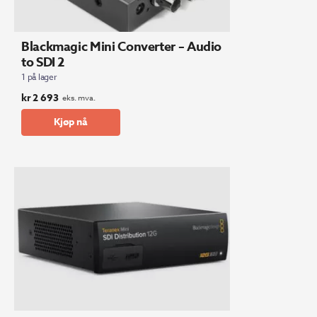
Blackmagic Mini Converter – Audio
to SDI 2
1 på lager
kr
2 693
eks. mva.
Kjøp nå