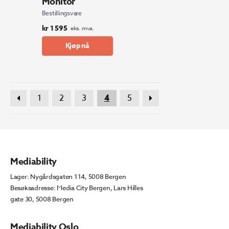
Monitor
Bestillingsvare
kr
1 595
eks. mva.
Kjøp nå
1
2
3
4
5
Mediability
Lager: Nygårdsgaten 114, 5008 Bergen
Besøksadresse: Media City Bergen, Lars Hilles
gate 30, 5008 Bergen
Mediability Oslo