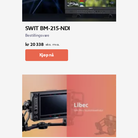
SWIT BM-215-NDI
Bestillingsvare
kr
20 338
eks. mva.
Kjøp nå