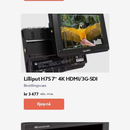
Lilliput H7S 7″ 4K HDMI/3G-SDI
Bestillingsvare
kr
3 477
eks. mva.
Kjøp nå