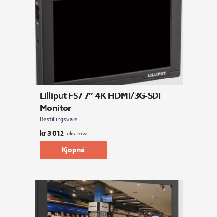
Lilliput FS7 7″ 4K HDMI/3G-SDI
Monitor
Bestillingsvare
kr
3 012
eks. mva.
Kjøp nå