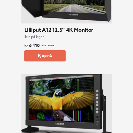
Lilliput A12 12.5″ 4K Monitor
Ikke på lager
kr
6 410
eks. mva.
Kjøp nå