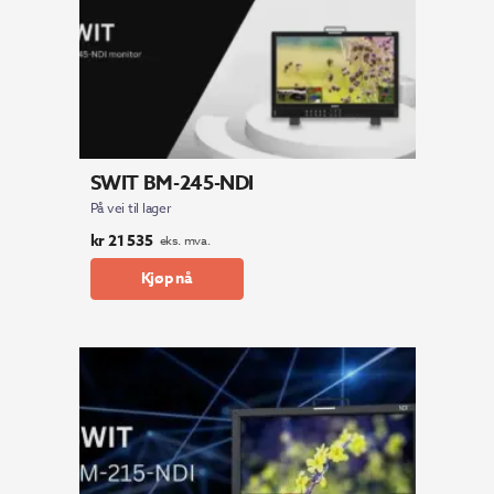
SWIT BM-245-NDI
På vei til lager
kr
21 535
eks. mva.
Kjøp nå