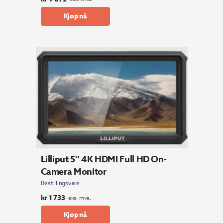
Kjøp nå
Lilliput 5″ 4K HDMI Full HD On-
Camera Monitor
Bestillingsvare
kr
1 733
eks. mva.
Kjøp nå