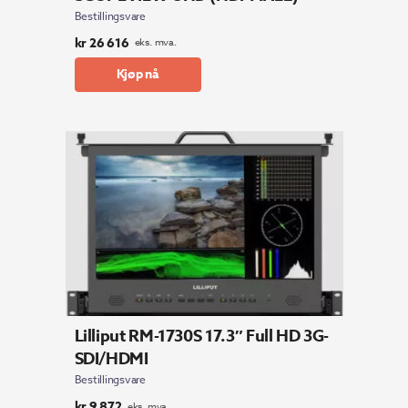
Bestillingsvare
kr
26 616
eks. mva.
Kjøp nå
Lilliput RM-1730S 17.3″ Full HD 3G-
SDI/HDMI
Bestillingsvare
kr
9 872
eks. mva.