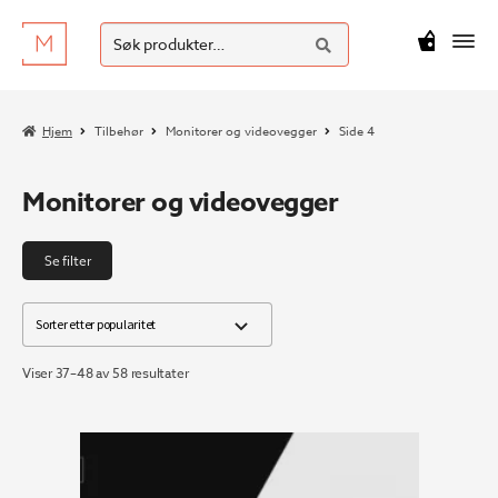
SØK
Hopp
Hopp
Søk
M
kr
0
til
til
etter:
navigasjon
innhold
Hjem
Tilbehør
Monitorer og videovegger
Side 4
Monitorer og videovegger
Se filter
Sortert
Viser 37–48 av 58 resultater
etter
propularitet