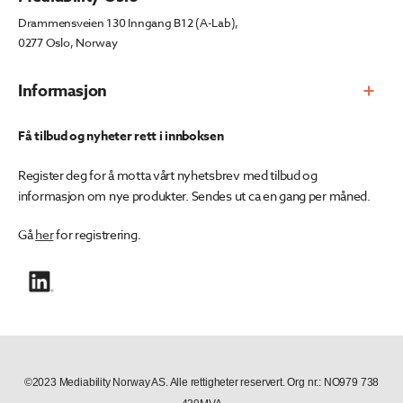
Drammensveien 130 Inngang B12 (A-Lab),
0277 Oslo, Norway
Informasjon
Få tilbud og nyheter rett i innboksen
Register deg for å motta vårt nyhetsbrev med tilbud og
informasjon om nye produkter. Sendes ut ca en gang per måned.
Gå
her
for registrering.
©2023 Mediability Norway AS. Alle rettigheter reservert. Org nr.: NO979 738