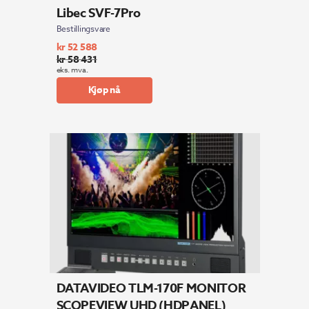
Libec SVF-7Pro
Bestillingsvare
kr
52 588
kr
58 431
Opprinnelig
Nåværende
eks. mva.
pris
pris
Kjøp nå
var:
er:
kr 58
kr 52
431.
588.
DATAVIDEO TLM-170F MONITOR
SCOPEVIEW UHD (HDPANEL)