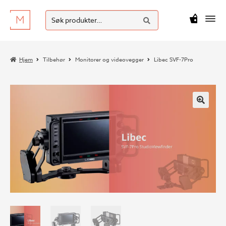
SØK
Hopp
Hopp
Søk
M
kr
0
til
til
etter:
navigasjon
innhold
Hjem
Tilbehør
Monitorer og videovegger
Libec SVF-7Pro