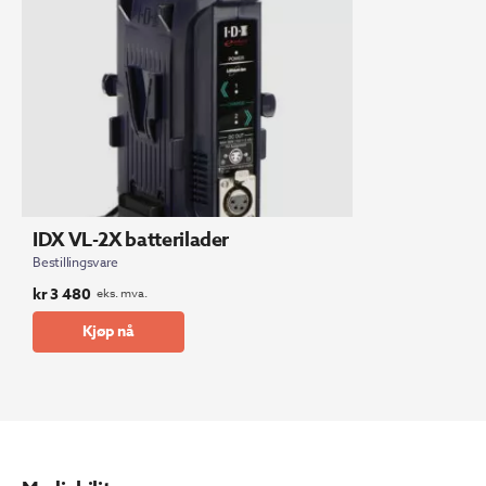
IDX VL-2X batterilader
Bestillingsvare
kr
3 480
eks. mva.
Kjøp nå