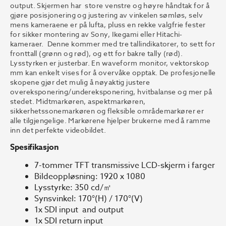
output.
Skjermen har store venstre og høyre håndtak for å
gjøre posisjonering og justering av vinkelen sømløs, selv
mens kameraene er på lufta, pluss en rekke valgfrie fester
for sikker montering av Sony, Ikegami eller Hitachi-
kameraer. Denne kommer med tre tallindikatorer, to sett for
fronttall (grønn og rød), og ett for bakre tally (rød).
Lysstyrken er justerbar. En waveform monitor, vektorskop
mm kan enkelt vises for å overvåke opptak. De profesjonelle
skopene gjør det mulig å nøyaktig justere
overeksponering/undereksponering, hvitbalanse og mer på
stedet. Midtmarkøren, aspektmarkøren,
sikkerhetssonemarkøren og fleksible områdemarkører er
alle tilgjengelige. Markørene hjelper brukerne med å ramme
inn det perfekte videobildet.
Spesifikasjon
7-tommer TFT transmissive LCD-skjerm i farger
Bildeoppløsning: 1920 x 1080
Lysstyrke: 350 cd/㎡
Synsvinkel: 170°(H) / 170°(V)
1x SDI input and output
1x SDI return input