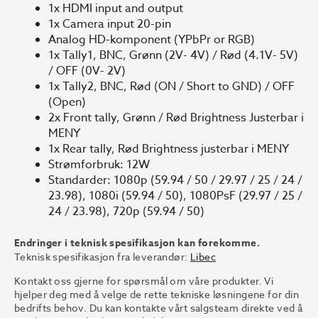
1x HDMI input and output
1x Camera input 20-pin
Analog HD-komponent (YPbPr or RGB)
1x Tally1, BNC, Grønn (2V- 4V) / Rød (4.1V- 5V)
/ OFF (0V- 2V)
1x Tally2, BNC, Rød (ON / Short to GND) / OFF
(Open)
2x Front tally, Grønn / Rød Brightness Justerbar i
MENY
1x Rear tally, Rød Brightness justerbar i MENY
Strømforbruk: 12W
Standarder: 1080p (59.94 / 50 / 29.97 / 25 / 24 /
23.98), 1080i (59.94 / 50), 1080PsF (29.97 / 25 /
24 / 23.98), 720p (59.94 / 50)
Endringer i teknisk spesifikasjon kan forekomme.
Teknisk spesifikasjon fra leverandør:
Libec
Kontakt oss gjerne for spørsmål om våre produkter. Vi
hjelper deg med å velge de rette tekniske løsningene for din
bedrifts behov. Du kan kontakte vårt salgsteam direkte ved å