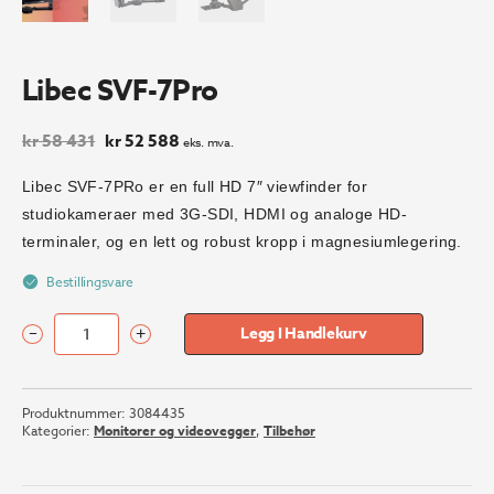
Libec SVF-7Pro
Opprinnelig
Nåværende
kr
58 431
kr
52 588
eks. mva.
pris
pris
var:
er:
Libec SVF-7PRo er en full HD 7″ viewfinder for
kr 58
kr 52
studiokameraer med 3G-SDI, HDMI og analoge HD-
431.
588.
terminaler, og en lett og robust kropp i magnesiumlegering.
Bestillingsvare
–
+
Legg I Handlekurv
Libec
SVF-
7Pro
Produktnummer:
3084435
antall
Kategorier:
Monitorer og videovegger
,
Tilbehør