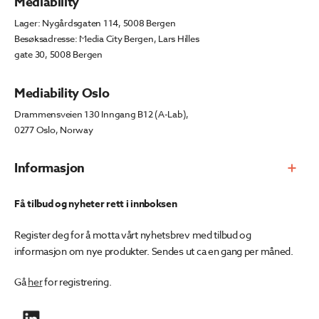
Mediability
Lager: Nygårdsgaten 114, 5008 Bergen
Besøksadresse: Media City Bergen, Lars Hilles
gate 30, 5008 Bergen
Mediability Oslo
Drammensveien 130 Inngang B12 (A-Lab),
0277 Oslo, Norway
Informasjon
Få tilbud og nyheter rett i innboksen
Register deg for å motta vårt nyhetsbrev med tilbud og
informasjon om nye produkter. Sendes ut ca en gang per måned.
Gå
her
for registrering.