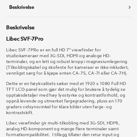
Beskrivelse
Beskrivelse
Libec SVF-7Pro
Libec SVF-7PRo er en full HD 7″ viewfinder for
studiokameraer med 3G-SDI, HDMI og analoge HD-
terminaler, og en lett og robust kropp i magnesiumlegering.
(Tilkoblingskabel og skofeste for kameraer er ikke inkludert,
vennligst sørg for å kjøpe enten CA-7S, CA-7I eller CA-7H).
Dette er en høykvalitets søker med et 1920 x 1080 Full HD
TFT LCD-panel som gjør det mulig for brukere å tydelig se
opptaksdetaljer med høy lysstyrke og kontrastforhold, og
oppnå levende og utmerket fargegradering, pluss en 170
graders vidsynsvinkel for klare bilder uten farge- og
kontrastskift.
Libec viewfinder gir multi-tilkobling med 3G-SDI, HDMI,
analog HD-komponent og mange flere terminaler samt
formatkompatibilitet. I tillegg tillater den retur input og