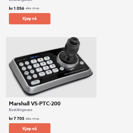
kr
1 056
eks. mva.
Kjøp nå
Marshall VS-PTC-200
Bestillingsvare
kr
7 705
eks. mva.
Kjøp nå