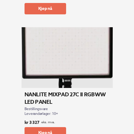
Kjøp nå
NANLITE MIXPAD 27C II RGBWW
LED PANEL
Bestillingsvare
Leverandørlager: 10+
kr
3 327
eks. mva.
Kjøp nå