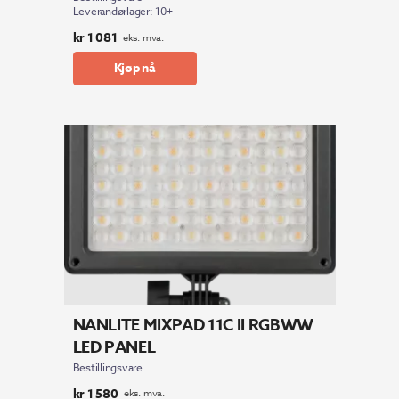
Leverandørlager: 10+
kr
1 081
eks. mva.
Kjøp nå
NANLITE MIXPAD 11C II RGBWW
LED PANEL
Bestillingsvare
kr
1 580
eks. mva.