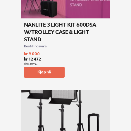
NANLITE 3 LIGHT KIT 600DSA
W/TROLLEY CASE & LIGHT
STAND
Bestillingsvare
kr
9 000
kr
12 472
Opprinnelig
Nåværende
eks. mva.
pris
pris
Kjøp nå
var:
er:
kr 12
kr 9
472.
000.