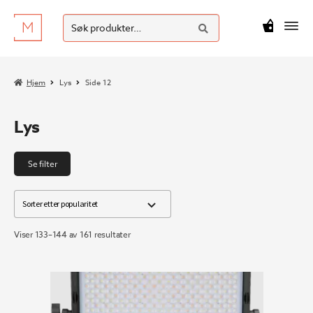
SØK
Hopp
Hopp
Søk
M
kr
0
til
til
etter:
navigasjon
innhold
Hjem
Lys
Side 12
Lys
Se filter
Sortert
Viser 133–144 av 161 resultater
etter
propularitet