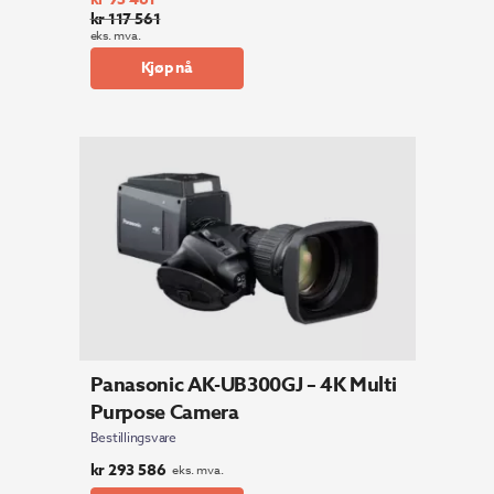
kr
117 561
Opprinnelig
Nåværende
eks. mva.
pris
pris
Kjøp nå
var:
er:
kr 117
kr 93
561.
461.
Panasonic AK-UB300GJ – 4K Multi
Purpose Camera
Bestillingsvare
kr
293 586
eks. mva.