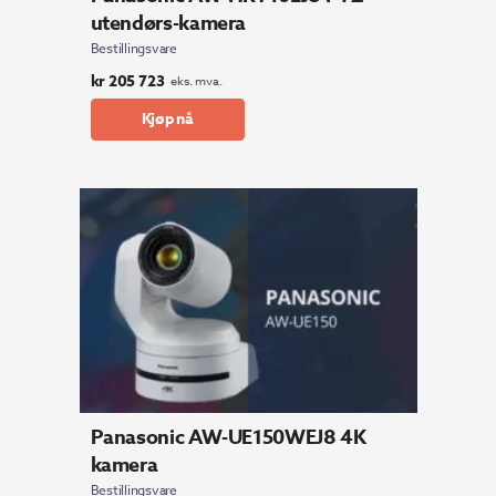
utendørs-kamera
Bestillingsvare
kr
205 723
eks. mva.
Kjøp nå
Panasonic AW-UE150WEJ8 4K
kamera
Bestillingsvare