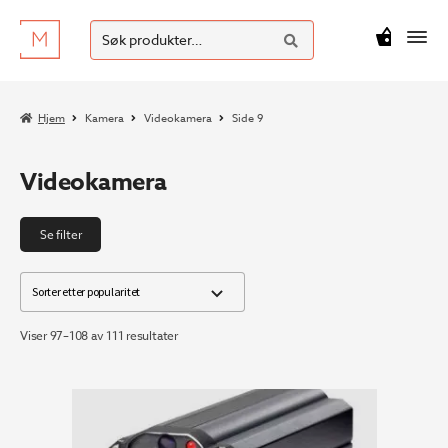
SØK
Hopp
Hopp
Søk
M
kr
0
til
til
etter:
navigasjon
innhold
Hjem
Kamera
Videokamera
Side 9
Videokamera
Se filter
Sortert
Viser 97–108 av 111 resultater
etter
propularitet