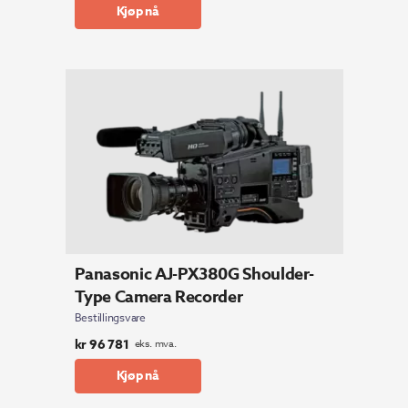
Kjøp nå
Panasonic AJ-PX380G Shoulder-
Type Camera Recorder
Bestillingsvare
kr
96 781
eks. mva.
Kjøp nå