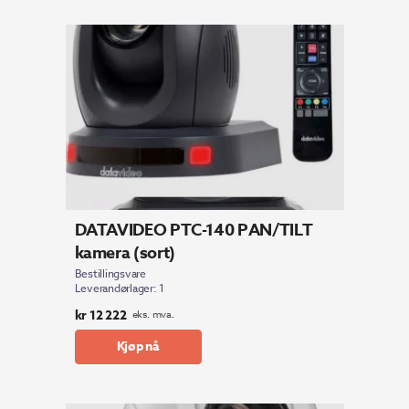
DATAVIDEO PTC-140 PAN/TILT
kamera (sort)
Bestillingsvare
Leverandørlager: 1
kr
12 222
eks. mva.
Kjøp nå