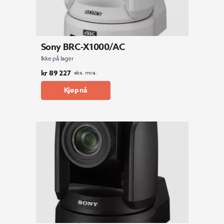
Sony BRC-X1000/AC
Ikke på lager
kr
89 227
eks. mva.
Kjøp nå