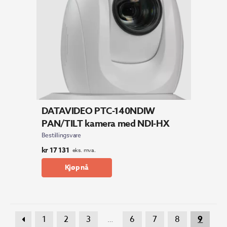
DATAVIDEO PTC-140NDIW
PAN/TILT kamera med NDI-HX
Bestillingsvare
kr
17 131
eks. mva.
Kjøp nå
1
2
3
6
7
8
9
…