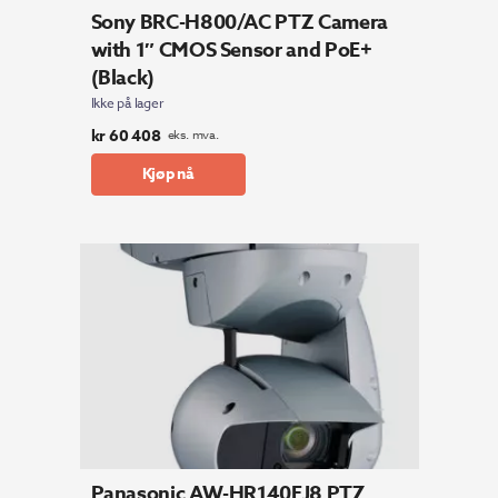
Sony BRC-H800/AC PTZ Camera
with 1″ CMOS Sensor and PoE+
(Black)
Ikke på lager
kr
60 408
eks. mva.
Kjøp nå
Panasonic AW-HR140EJ8 PTZ