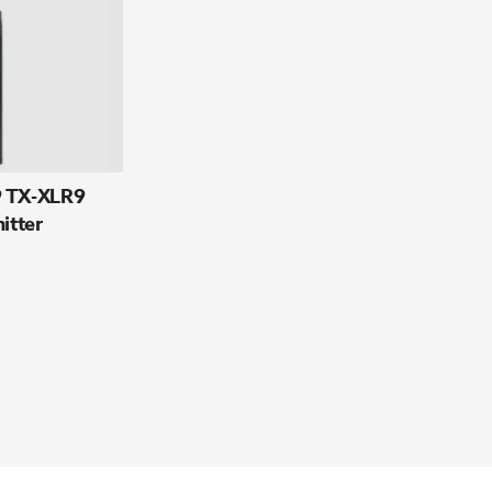
 TX-XLR9
itter