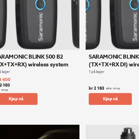
ARAMONIC BLINK 500 B2
SARAMONIC BLINK
TX+TX+RX) wireless system
(TX+TX+RX DI) wire
å lager
1 på lager
1 400
2 183
prinnelig
værende
kr
2 183
eks. mva.
. mva.
s
s
Kjøp nå
Kjøp nå
:
2
1
3.
0.