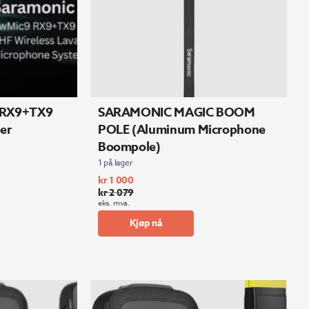
 RX9+TX9
SARAMONIC MAGIC BOOM
er
POLE (Aluminum Microphone
Boompole)
1 på lager
kr
1 000
kr
2 079
Opprinnelig
Nåværende
eks. mva.
pris
pris
Kjøp nå
var:
er:
kr 2
kr 1
079.
000.