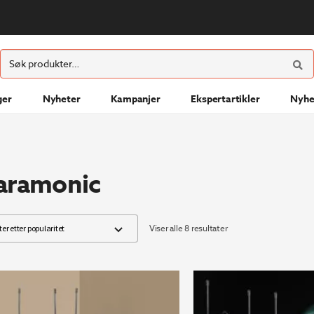
ØK
Søk
etter:
ger
Nyheter
Kampanjer
Ekspertartikler
Nyhe
aramonic
Sortert
Viser alle 8 resultater
etter
propularitet