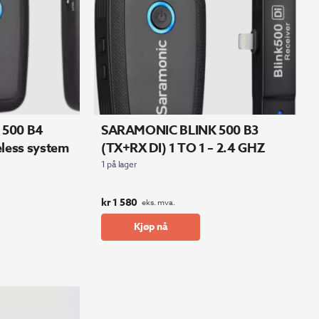
 500 B4
SARAMONIC BLINK 500 B3
less system
(TX+RX DI) 1 TO 1 – 2.4 GHZ
1 på lager
kr
1 580
eks. mva.
Kjøp nå