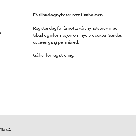
Få tilbud og nyheter rett i innboksen
Register deg for å motta vårt nyhetsbrev med
s
tilbud og informasjon om nye produkter. Sendes
ut ca en gang per måned.
Gå
her
for registrering.
439MVA