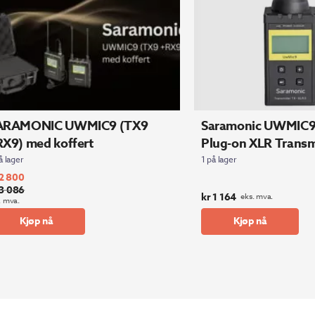
ARAMONIC UWMIC9 (TX9
Saramonic UWMIC9
X9) med koffert
Plug-on XLR Transm
å lager
1 på lager
2 800
3 086
prinnelig
værende
kr
1 164
eks. mva.
. mva.
s
s
Kjøp nå
Kjøp nå
:
3
2
6.
0.