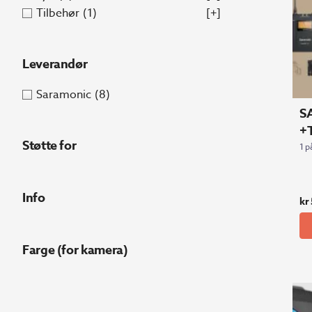
Tilbehør
(1)
[+]
Leverandør
Saramonic
(8)
S
+T
Støtte for
1 p
Info
kr
Farge (for kamera)