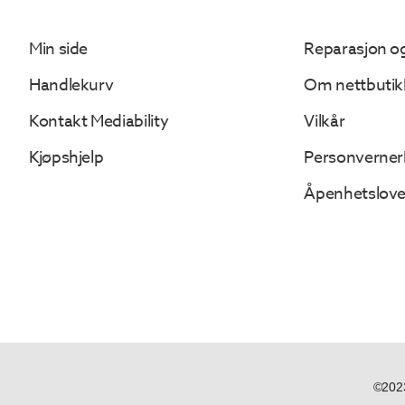
Min side
Reparasjon og
Handlekurv
Om nettbutik
Kontakt Mediability
Vilkår
Kjøpshjelp
Personverner
Åpenhetslov
©2023