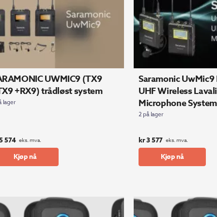
ARAMONIC UWMIC9 (TX9
Saramonic UwMic9
X9 +RX9) trådløst system
UHF Wireless Lavali
Microphone System
å lager
2 på lager
5 574
kr
3 577
eks. mva.
eks. mva.
Kjøp nå
Kjøp nå