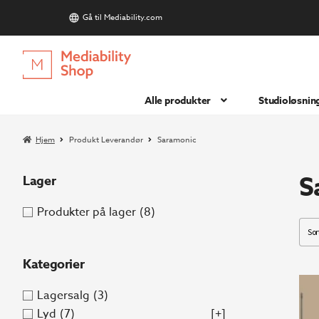
Gå til Mediability.com
S
Hopp
Hopp
til
til
navigasjon
innhold
Alle produkter
Studioløsnin
Hjem
Produkt Leverandør
Saramonic
S
Lager
Produkter på lager
(8)
Kategorier
Lagersalg
(3)
Lyd
(7)
[+]