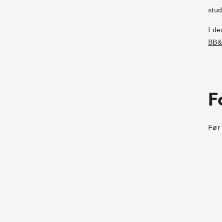
stud
I de
BB
F
Før 