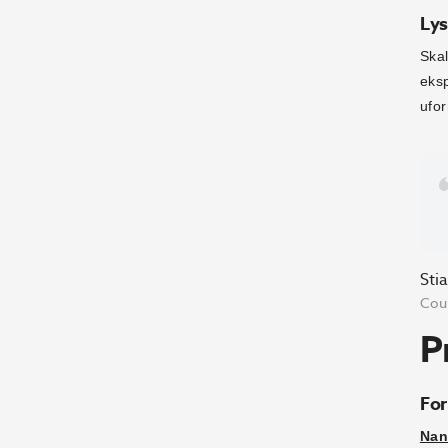
Lys
Skal
eksp
ufor
Sti
Coun
P
For
Nan