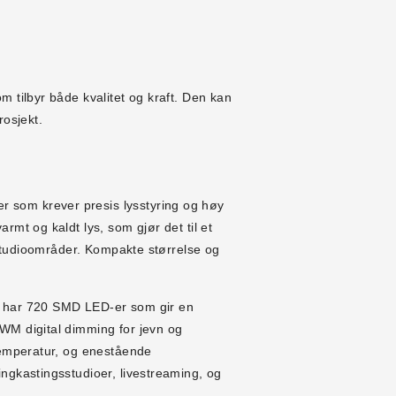
m tilbyr både kvalitet og kraft. Den kan
rosjekt.
er som krever presis lysstyring og høy
rmt og kaldt lys, som gjør det til et
e studioområder. Kompakte størrelse og
et har 720 SMD LED-er som gir en
WM digital dimming for jevn og
etemperatur, og enestående
ngkastingsstudioer, livestreaming, og