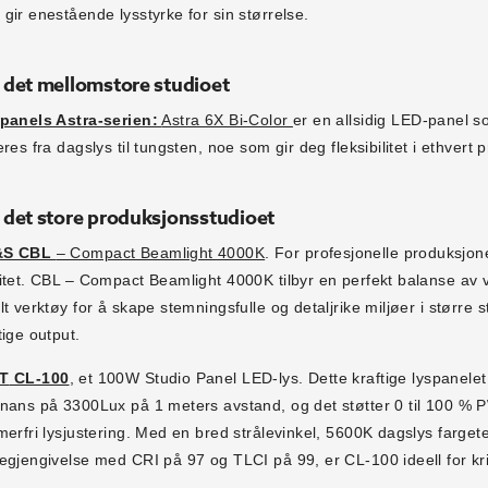
gir enestående lysstyrke for sin størrelse.
 det mellomstore studioet
epanels Astra-serien:
Astra 6X Bi-Color
er en allsidig LED-panel so
eres fra dagslys til tungsten, noe som gir deg fleksibilitet i ethvert p
 det store produksjonsstudioet
&S CBL
– Compact Beamlight 4000K
. For profesjonelle produksjon
itet. CBL – Compact Beamlight 4000K tilbyr en perfekt balanse av va
lt verktøy for å skape stemningsfulle og detaljrike miljøer i størr
tige output.
T
CL-100
, et 100W Studio Panel LED-lys. Dette kraftige lyspanel
nans på 3300Lux på 1 meters avstand, og det støtter 0 til 100 % P
merfri lysjustering. Med en bred strålevinkel, 5600K dagslys farg
egjengivelse med CRI på 97 og TLCI på 99, er CL-100 ideell for kri
.