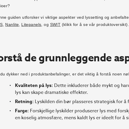
ioer?
nne guiden utforsker vi viktige aspekter ved lyssetting og anbefal
&S
,
Nanlite
,
Litepanels
, og
SWIT
(klikk for å se vår produktoversikt)
orstå de grunnleggende asp
du dykker ned i produktanbefalinger, er det viktig å forstå noen nø
Kvaliteten på lys:
Dette inkluderer både mykt og hardt
lys kan skape dramatiske effekter.
Retning:
Lyskilden din bør plasseres strategisk for å 
Farge:
Forskjellige lyskilder produserer lys med forsk
en koselig atmosfære, mens kaldt lys er ideelt for å 