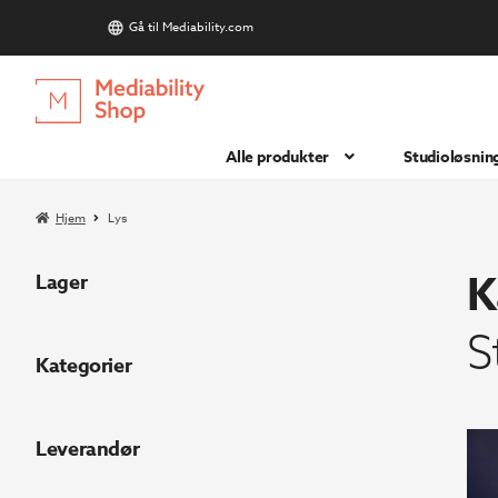
Gå til Mediability.com
S
Hopp
Hopp
til
til
navigasjon
innhold
Alle produkter
Studioløsnin
Hjem
Lys
K
Lager
S
Kategorier
Leverandør