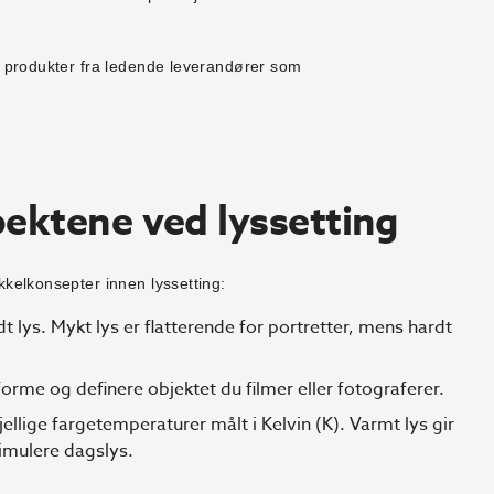
te produkter fra ledende leverandører som
.
ektene ved lyssetting
kkelkonsepter innen lyssetting:
 lys. Mykt lys er flatterende for portretter, mens hardt
forme og definere objektet du filmer eller fotograferer.
jellige fargetemperaturer målt i Kelvin (K). Varmt lys gir
simulere dagslys.