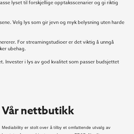
sse lyset til forskjellige opptaksscenarier og gi riktig
elsene. Velg lys som gir jevn og myk belysning uten harde
ererer. For streamingstudioer er det viktig å unngå
aker ubehag.
et. Invester i lys av god kvalitet som passer budsjettet
Vår nettbutikk
Mediability er stolt over å tilby et omfattende utvalg av