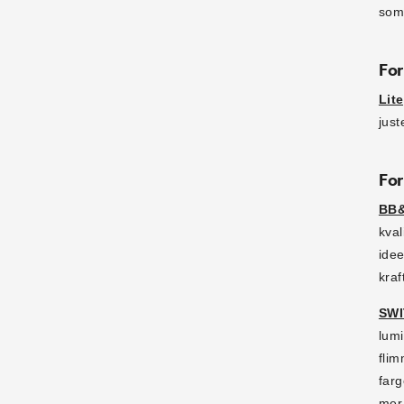
som 
For
Lit
just
For
BB
kval
idee
kraf
SWI
lumi
flim
farg
mer