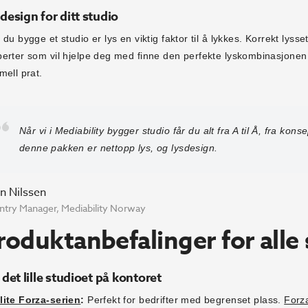
design for ditt studio
 du bygge et studio er lys en viktig faktor til å lykkes. Korrekt lysse
erter som vil hjelpe deg med finne den perfekte lyskombinasjonen ti
mell prat.
Når vi i Mediability bygger studio får du alt fra A til Å, fra konse
denne pakken er nettopp lys, og lysdesign.
an Nilssen
try Manager, Mediability Norway
roduktanbefalinger for alle 
 det lille studioet på kontoret
lite Forza-serien
:
Perfekt for bedrifter med begrenset plass.
Forz