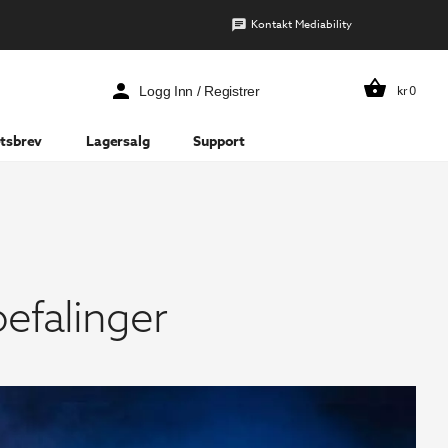
Kontakt Mediability
kr
0
Logg Inn / Registrer
tsbrev
Lagersalg
Support
befalinger