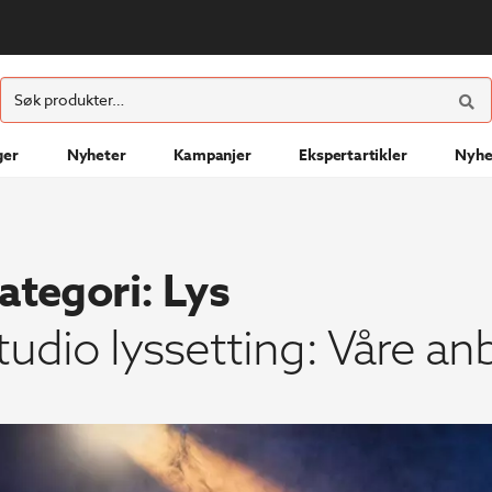
ØK
Søk
etter:
ger
Nyheter
Kampanjer
Ekspertartikler
Nyhe
ategori:
Lys
tudio lyssetting: Våre an