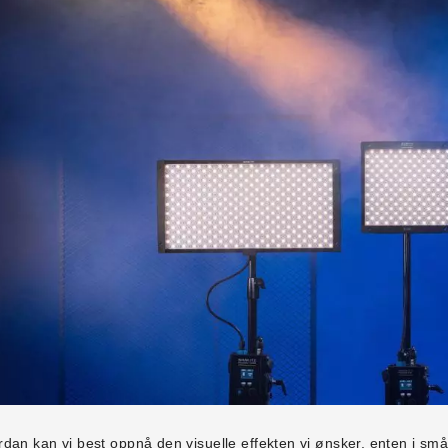
dan kan vi best oppnå den visuelle effekten vi ønsker, enten i små l