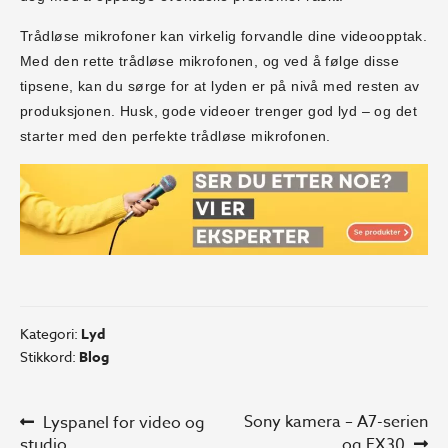
Trådløse mikrofoner kan virkelig forvandle dine videoopptak.
Med den rette trådløse mikrofonen, og ved å følge disse
tipsene, kan du sørge for at lyden er på nivå med resten av
produksjonen. Husk, gode videoer trenger god lyd – og det
starter med den perfekte trådløse mikrofonen.
Kategori:
Lyd
Stikkord:
Blog
Innleggsnavigasjon
Forrige
Neste
Sony kamera – A7-serien
Lyspanel for video og
innlegg:
innlegg:
studio
og FX30