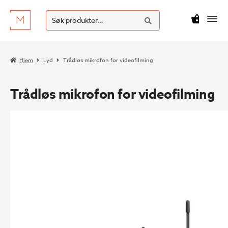
SØK
Hopp
Hopp
Søk
M
kr
0
til
til
etter:
navigasjon
innhold
Hjem
Lyd
Trådløs mikrofon for videofilming
Trådløs mikrofon for videofilming